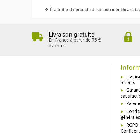
❖ È attratto da prodotti di cui può identificare facil
Livraison gratuite
En France à partir de 75 €
d'achats
Inform
Livrai
retours
Garant
satisfact
Paieme
Condit
générale
RGPD 
Confident