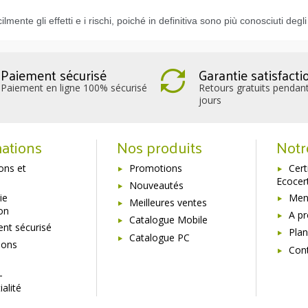
mente gli effetti e i rischi, poiché in definitiva sono più conosciuti degli add
Paiement sécurisé
Garantie satisfacti
Paiement en ligne 100% sécurisé
Retours gratuits pendan
jours
ations
Nos produits
Notr
sons et
Promotions
Cert
Ecocer
Nouveautés
ie
Ment
Meilleures ventes
ion
A p
Catalogue Mobile
nt sécurisé
Plan
Catalogue PC
ions
Con
s
-
ialité