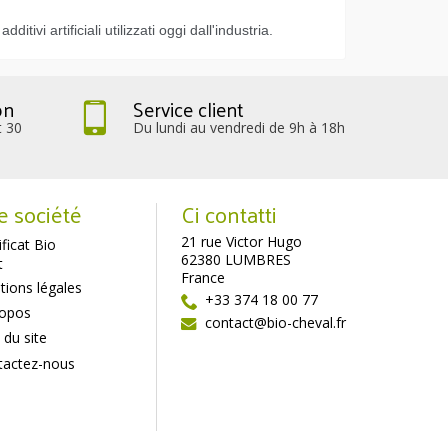
itivi artificiali utilizzati oggi dall'industria.
on
Service client
t 30
Du lundi au vendredi de 9h à 18h
e société
Ci contatti
21 rue Victor Hugo
ificat Bio
62380 LUMBRES
t
France
ions légales
+33 374 18 00 77
ropos
contact@bio-cheval.fr
 du site
tactez-nous