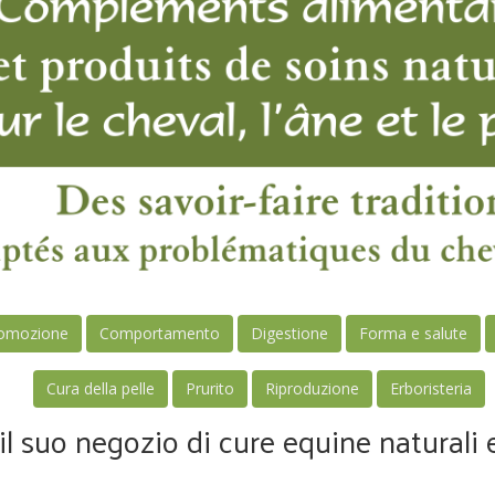
omozione
Comportamento
Digestione
Forma e salute
Cura della pelle
Prurito
Riproduzione
Erboristeria
il suo negozio di cure equine naturali 