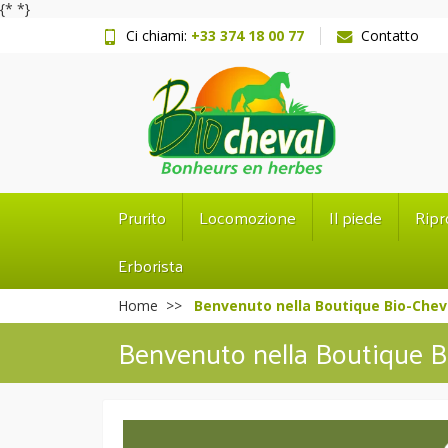
{*
*}
Ci chiami:
+33 374 18 00 77
Contatto
Prurito
Locomozione
Il piede
Ripr
Erborista
Home
Benvenuto nella Boutique Bio-Chev
Benvenuto nella Boutique B