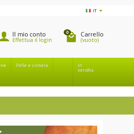
IT
Il mio conto
Carrello
0
Effettua il login
(vuoto)
one
Pelle e criniera
In
vendita