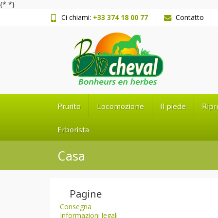
{*
*}
Ci chiami:
+33 374 18 00 77
Contatto
Prurito
Locomozione
Il piede
Ripr
Erborista
Casa
Pagine
Consegna
Informazioni legali