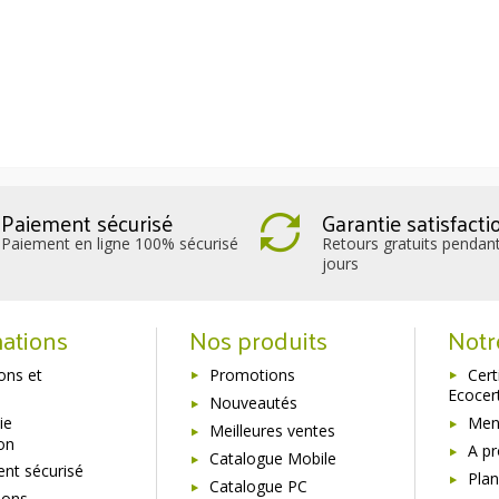
Paiement sécurisé
Garantie satisfacti
Paiement en ligne 100% sécurisé
Retours gratuits pendan
jours
ations
Nos produits
Notr
sons et
Promotions
Cert
Ecocer
Nouveautés
ie
Ment
Meilleures ventes
ion
A p
Catalogue Mobile
nt sécurisé
Plan
Catalogue PC
ions