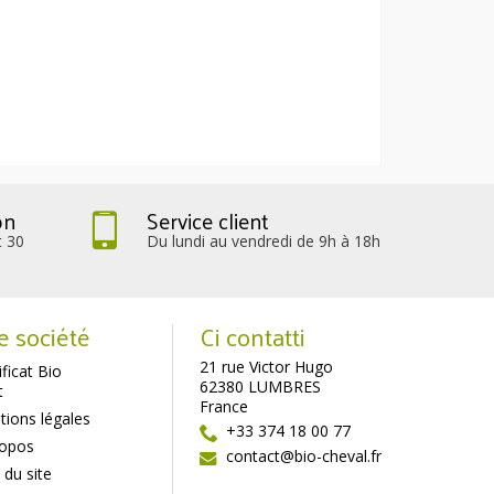
on
Service client
t 30
Du lundi au vendredi de 9h à 18h
e société
Ci contatti
21 rue Victor Hugo
ificat Bio
62380 LUMBRES
t
France
ions légales
+33 374 18 00 77
ropos
contact@bio-cheval.fr
 du site