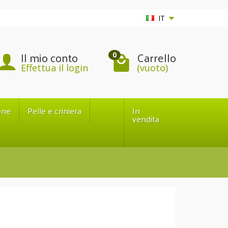
IT
Il mio conto
Carrello
0
Effettua il login
(vuoto)
one
Pelle e criniera
In
vendita