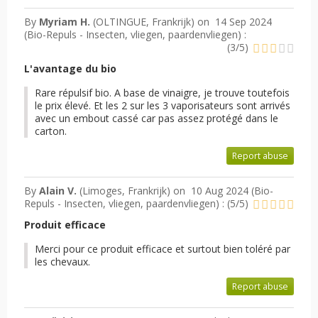
By
Myriam H.
(OLTINGUE, Frankrijk) on
14 Sep 2024
(
Bio-Repuls - Insecten, vliegen, paardenvliegen
) :
(
3
/
5
)
L'avantage du bio
Rare répulsif bio. A base de vinaigre, je trouve toutefois
le prix élevé. Et les 2 sur les 3 vaporisateurs sont arrivés
avec un embout cassé car pas assez protégé dans le
carton.
Report abuse
By
Alain V.
(Limoges, Frankrijk) on
10 Aug 2024 (
Bio-
Repuls - Insecten, vliegen, paardenvliegen
) :
(
5
/
5
)
Produit efficace
Merci pour ce produit efficace et surtout bien toléré par
les chevaux.
Report abuse