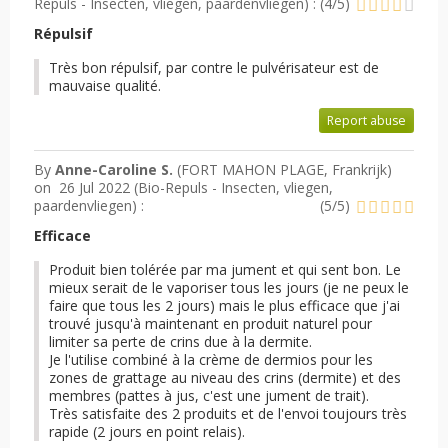
Repuls - Insecten, vliegen, paardenvliegen
) :
(
4
/
5
)
Répulsif
Très bon répulsif, par contre le pulvérisateur est de
mauvaise qualité.
Report abuse
By
Anne-Caroline S.
(FORT MAHON PLAGE, Frankrijk)
on
26 Jul 2022 (
Bio-Repuls - Insecten, vliegen,
paardenvliegen
) :
(
5
/
5
)
Efficace
Produit bien tolérée par ma jument et qui sent bon. Le
mieux serait de le vaporiser tous les jours (je ne peux le
faire que tous les 2 jours) mais le plus efficace que j'ai
trouvé jusqu'à maintenant en produit naturel pour
limiter sa perte de crins due à la dermite.
Je l'utilise combiné à la crème de dermios pour les
zones de grattage au niveau des crins (dermite) et des
membres (pattes à jus, c'est une jument de trait).
Très satisfaite des 2 produits et de l'envoi toujours très
rapide (2 jours en point relais).