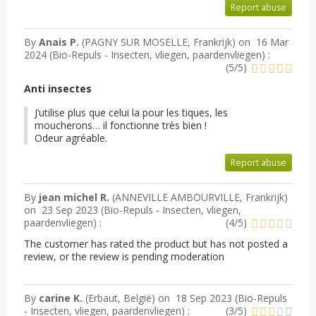
Report abuse
By
Anais P.
(PAGNY SUR MOSELLE, Frankrijk) on
16 Mar
2024 (
Bio-Repuls - Insecten, vliegen, paardenvliegen
) :
(
5
/
5
)
Anti insectes
J’utilise plus que celui la pour les tiques, les
moucherons… il fonctionne très bien !
Odeur agréable.
Report abuse
By
jean michel R.
(ANNEVILLE AMBOURVILLE, Frankrijk)
on
23 Sep 2023 (
Bio-Repuls - Insecten, vliegen,
paardenvliegen
) :
(
4
/
5
)
The customer has rated the product but has not posted a
review, or the review is pending moderation
By
carine K.
(Erbaut, België) on
18 Sep 2023 (
Bio-Repuls
- Insecten, vliegen, paardenvliegen
) :
(
3
/
5
)