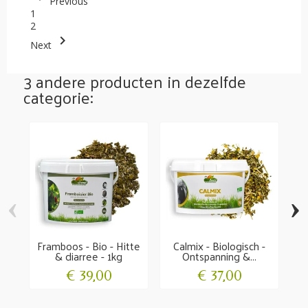
Previous
1
2

Next
3 andere producten in dezelfde
categorie:
‹
›
Framboos - Bio - Hitte
Calmix - Biologisch -
O
& diarree - 1kg
Ontspanning &...
€ 39,00
€ 37,00