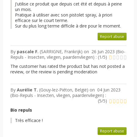
J'utilise ce produit que depuis cet été et depuis à peine
un mois.
Pratique à utiliser avec son pistolet spray, à priori
efficace sur le court terme.
Sur du plus long terme difficile à dire pour le moment.
Report abuse
By
pascale F.
(SARRIGNE, Frankrijk) on
26 Jun 2023 (
Bio-
Repuls - Insecten, vliegen, paardenvliegen
) :
(
1
/
5
)
The customer has rated the product but has not posted a
review, or the review is pending moderation
By
Aurélie T.
(Gouy-lez-Piéton, België) on
04 Jun 2023
(
Bio-Repuls - Insecten, vliegen, paardenvliegen
) :
(
5
/
5
)
Bio repuls
Très efficace !
Report abuse