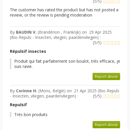
(
5
/
5
)
The customer has rated the product but has not posted a
review, or the review is pending moderation
By
BAUDIN V.
(Brandérion , Frankrijk) on
29 Apr 2025
(
Bio-Repuls - Insecten, vliegen, paardenvliegen
) :
(
5
/
5
)
Répulsif insectes
Produit qui fait parfaitement son boulot, très efficace, je
suis ravie.
Report abuse
By
Corinne H.
(Mons, België) on
21 Apr 2025 (
Bio-Repuls
- Insecten, vliegen, paardenvliegen
) :
(
5
/
5
)
Repulsif
Très bon produits
Report abuse