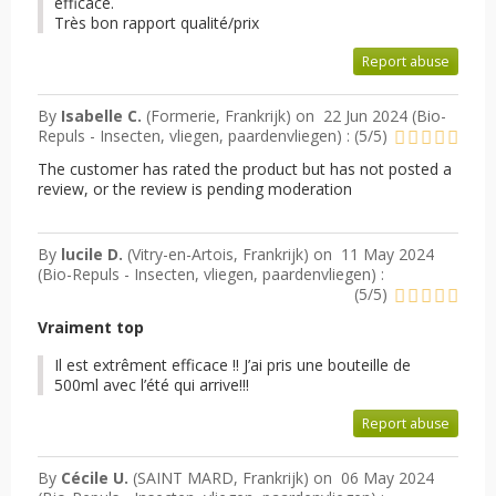
efficace.
Très bon rapport qualité/prix
Report abuse
By
Isabelle C.
(Formerie, Frankrijk) on
22 Jun 2024 (
Bio-
Repuls - Insecten, vliegen, paardenvliegen
) :
(
5
/
5
)
The customer has rated the product but has not posted a
review, or the review is pending moderation
By
lucile D.
(Vitry-en-Artois, Frankrijk) on
11 May 2024
(
Bio-Repuls - Insecten, vliegen, paardenvliegen
) :
(
5
/
5
)
Vraiment top
Il est extrêment efficace !! J’ai pris une bouteille de
500ml avec l’été qui arrive!!!
Report abuse
By
Cécile U.
(SAINT MARD, Frankrijk) on
06 May 2024