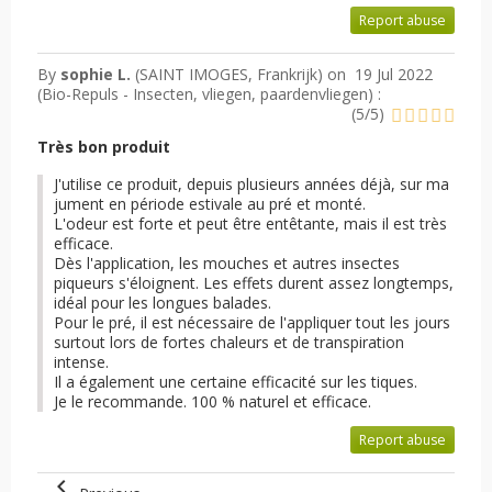
Report abuse
By
sophie L.
(SAINT IMOGES, Frankrijk) on
19 Jul 2022
(
Bio-Repuls - Insecten, vliegen, paardenvliegen
) :
(
5
/
5
)
Très bon produit
J'utilise ce produit, depuis plusieurs années déjà, sur ma
jument en période estivale au pré et monté.
L'odeur est forte et peut être entêtante, mais il est très
efficace.
Dès l'application, les mouches et autres insectes
piqueurs s'éloignent. Les effets durent assez longtemps,
idéal pour les longues balades.
Pour le pré, il est nécessaire de l'appliquer tout les jours
surtout lors de fortes chaleurs et de transpiration
intense.
Il a également une certaine efficacité sur les tiques.
Je le recommande. 100 % naturel et efficace.
Report abuse
