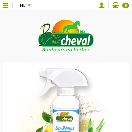
{*
*}
NL
0