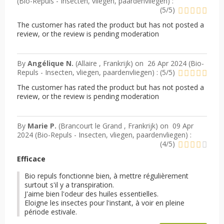
(
Bio-Repuls - Insecten, vliegen, paardenvliegen
) :
(
5
/
5
)
The customer has rated the product but has not posted a
review, or the review is pending moderation
By
Angélique N.
(Allaire , Frankrijk) on
26 Apr 2024 (
Bio-
Repuls - Insecten, vliegen, paardenvliegen
) :
(
5
/
5
)
The customer has rated the product but has not posted a
review, or the review is pending moderation
By
Marie P.
(Brancourt le Grand , Frankrijk) on
09 Apr
2024 (
Bio-Repuls - Insecten, vliegen, paardenvliegen
) :
(
4
/
5
)
Efficace
Bio repuls fonctionne bien, à mettre régulièrement
surtout s'il y a transpiration.
J'aime bien l'odeur des huiles essentielles.
Eloigne les insectes pour l'instant, à voir en pleine
période estivale.