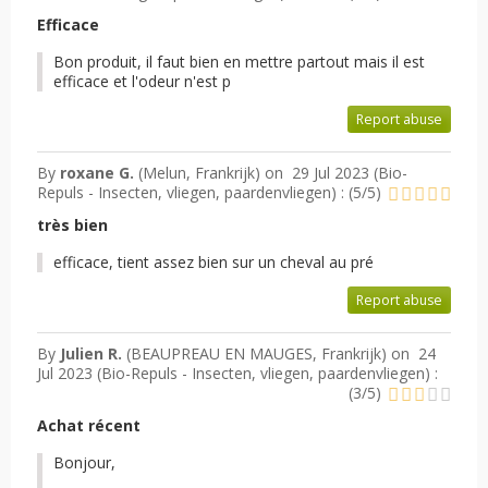
Efficace
Bon produit, il faut bien en mettre partout mais il est
efficace et l'odeur n'est p
Report abuse
By
roxane G.
(Melun, Frankrijk) on
29 Jul 2023 (
Bio-
Repuls - Insecten, vliegen, paardenvliegen
) :
(
5
/
5
)
très bien
efficace, tient assez bien sur un cheval au pré
Report abuse
By
Julien R.
(BEAUPREAU EN MAUGES, Frankrijk) on
24
Jul 2023 (
Bio-Repuls - Insecten, vliegen, paardenvliegen
) :
(
3
/
5
)
Achat récent
Bonjour,