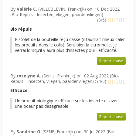
By
Valérie C.
(VILLEBLEVIN, Frankrijk) on
10 Dec 2022
(
Bio-Repuls - Insecten, vliegen, paardenvliegen
) :
(
3
/
5
)
Bio répuls
Pistolet de la bouteille reçu cassé (il faudrait mieux caler
les produits dans le colis). Sent bien la citronnelle, je
verrai lorsqu'il y aura plus d'insectes pour l'efficacité.
Report abuse
By
roselyne A.
(Senlis, Frankrijk) on
02 Aug 2022 (
Bio-
Repuls - Insecten, vliegen, paardenvliegen
) :
(
4
/
5
)
Efficace
Un produit biologique efficace sur les insecte et avec
une odeur pas desagreable
Report abuse
By
Sandrine G.
(SENE, Frankrijk) on
30 Jul 2022 (
Bio-