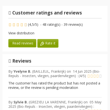
Customer ratings and reviews
(
4,5
/
5
)
-
48
rating(s) -
39
review(s)
View distribution
Rate it
Read reviews
Reviews
By
Yvelyne B.
(BAILLEUL, Frankrijk) on
14 Jun 2025 (
Bio-
Repuls - Insecten, vliegen, paardenvliegen
) :
(
4
/
5
)
The customer has rated the product but has not posted a
review, or the review is pending moderation
By
Sylvie B.
(GREZIEU LA VARENNE, Frankrijk) on
05 May
2025 (
Bio-Repuls - Insecten, vliegen, paardenvliegen
) :