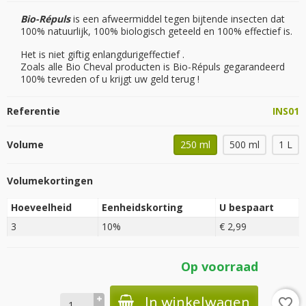
Bio-Répuls
is een afweermiddel tegen bijtende insecten dat
100% natuurlijk, 100% biologisch geteeld en 100% effectief is.
Het is niet giftig en
langdurig
effectief
.
Zoals alle Bio Cheval producten is Bio-Répuls gegarandeerd
100% tevreden of u krijgt uw geld terug
!
Referentie
INS01
Volume
250 ml
500 ml
1 L
Volumekortingen
Hoeveelheid
Eenheidskorting
U bespaart
3
10%
€ 2,99
Op voorraad
In winkelwagen
favorite_border