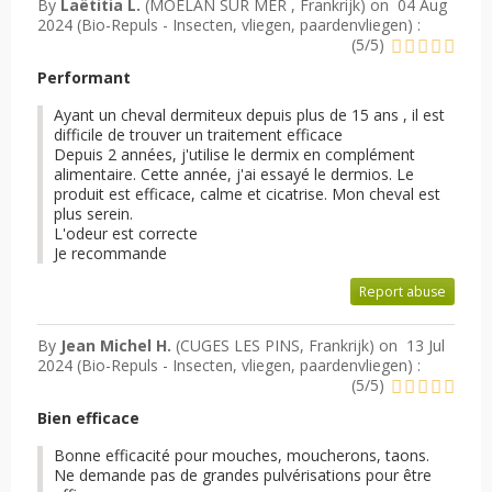
By
Laëtitia L.
(MOELAN SUR MER , Frankrijk) on
04 Aug
2024 (
Bio-Repuls - Insecten, vliegen, paardenvliegen
) :
(
5
/
5
)
Performant
Ayant un cheval dermiteux depuis plus de 15 ans , il est
difficile de trouver un traitement efficace
Depuis 2 années, j'utilise le dermix en complément
alimentaire. Cette année, j'ai essayé le dermios. Le
produit est efficace, calme et cicatrise. Mon cheval est
plus serein.
L'odeur est correcte
Je recommande
Report abuse
By
Jean Michel H.
(CUGES LES PINS, Frankrijk) on
13 Jul
2024 (
Bio-Repuls - Insecten, vliegen, paardenvliegen
) :
(
5
/
5
)
Bien efficace
Bonne efficacité pour mouches, moucherons, taons.
Ne demande pas de grandes pulvérisations pour être