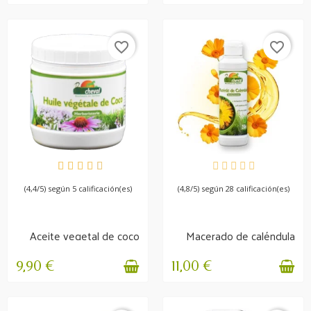
favorite_border
favorite_border
DISPONIBLE
DISPONIBLE
(4,4/5) según 5 calificación(es)
(4,8/5) según 28 calificación(es)
Aceite vegetal de coco
Macerado de caléndula
- Crin, piel,...
Irritación y picor
9,90 €
11,00 €