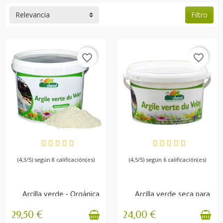
Relevancia
Filtro
favorite_border
favorite_border
DISPONIBLE
DISPONIBLE
(4,3/5) según 8 calificación(es)
(4,5/5) según 6 calificación(es)
Arcilla verde - Orgánica
Arcilla verde seca para
- Uso interno y...
cataplasma 1,5 kg
29,50 €
24,00 €