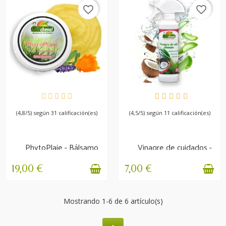
favorite_border
favorite_border
DISPONIBLE
DISPONIBLE
(4,8/5) según 31 calificación(es)
(4,5/5) según 11 calificación(es)
PhytoPlaie - Bálsamo
Vinagre de cuidados -
regenerador
Coco y Aloe Vera -...
19,00 €
7,00 €
Mostrando 1-6 de 6 artículo(s)