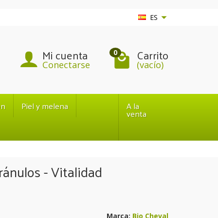
ES
Mi cuenta
Carrito
0
Conectarse
(vacío)
ón
Piel y melena
A la
venta
ránulos - Vitalidad
Marca:
Bio Cheval