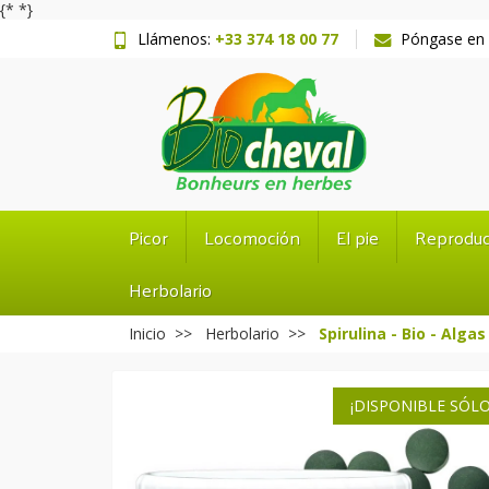
{*
*}
Llámenos:
+33 374 18 00 77
Póngase en 
Picor
Locomoción
El pie
Reproduc
Herbolario
Inicio
Herbolario
Spirulina - Bio - Alga
¡DISPONIBLE SÓLO