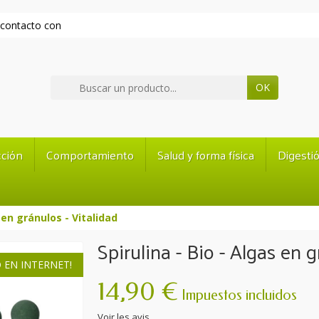
contacto con
OK
ción
Comportamiento
Salud y forma física
Digesti
s en gránulos - Vitalidad
Spirulina - Bio - Algas en g
 EN INTERNET!
14,90 €
Impuestos incluidos
Voir les avis