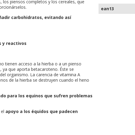
es, los piensos completos y los cereales, que
rcionárselos.
ean13
ñadir carbohidratos, evitando así
s y reactivos
no tienen acceso a la hierba o a un pienso
, ya que aporta betacaroteno. Éste se
 del organismo. La carencia de vitamina A
enos de la hierba se destruyen cuando el heno
iado para los equinos que sufren problemas
 el
apoyo a los équidos que padecen