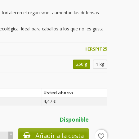
 fortalecen el organismo, aumentan las defensas
o
cológica. Ideal para caballos a los que no les gusta
HERSPIT25
250 g
1 kg
Usted ahorra
4,47 €
Disponible
Añadir a la cesta
favorite_border