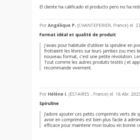
El cliente ha calificado el producto pero no ha 
Por
Angélique P.
(CHANTEPERIER, France) el
27
Format idéal et qualité de produit
J'avais pour habitude d'utiliser la spiruline en
frottaient les lèvres sur leurs jambes (ou mes b
nouveau format, c'est une petite révolution. L
Tout comme les autres produits testés ( et approuv
recommande vivement.
Por
Hélène I.
(ESTAIRES , France) el
16 Abr. 2025
Spiruline
J’adore ajouter ces petits comprimés verts de spi
avoir en comprimés est bien plus facile à admin
efficace pour maintenir mon loulou en bonne c