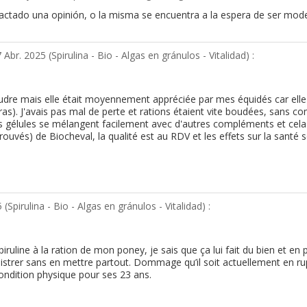
redactado una opinión, o la misma se encuentra a la espera de ser mo
 Abr. 2025 (
Spirulina - Bio - Algas en gránulos - Vitalidad
) :
 poudre mais elle était moyennement appréciée par mes équidés car elle
ras). J'avais pas mal de perte et rations étaient vite boudées, sans co
es gélules se mélangent facilement avec d'autres compléments et cela
és) de Biocheval, la qualité est au RDV et les effets sur la santé sont 
 (
Spirulina - Bio - Algas en gránulos - Vitalidad
) :
ruline à la ration de mon poney, je sais que ça lui fait du bien et en 
istrer sans en mettre partout. Dommage qu’il soit actuellement en rup
ondition physique pour ses 23 ans.