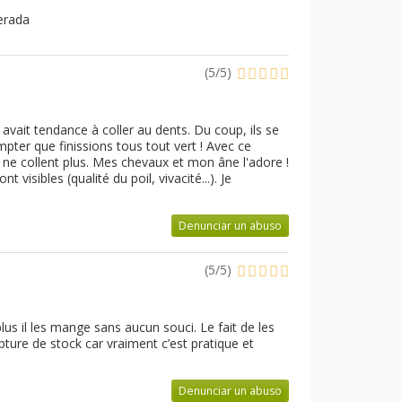
derada
(
5
/
5
)
 avait tendance à coller au dents. Du coup, ils se
mpter que finissions tous tout vert ! Avec ce
 ne collent plus. Mes chevaux et mon âne l'adore !
visibles (qualité du poil, vivacité...). Je
Denunciar un abuso
(
5
/
5
)
plus il les mange sans aucun souci. Le fait de les
ture de stock car vraiment c’est pratique et
Denunciar un abuso