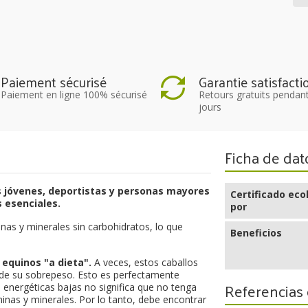
Paiement sécurisé
Garantie satisfacti
Paiement en ligne 100% sécurisé
Retours gratuits pendan
jours
Ficha de dat
 jóvenes, deportistas y personas mayores
Certificado eco
 esenciales.
por
inas y minerales sin carbohidratos, lo que
Beneficios
 equinos "a dieta".
A veces, estos caballos
 de su sobrepeso. Esto es perfectamente
Referencias 
 energéticas bajas no significa que no tenga
inas y minerales. Por lo tanto, debe encontrar