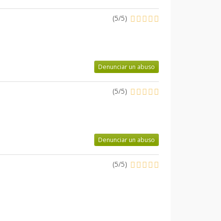
(
5
/
5
)
Denunciar un abuso
(
5
/
5
)
Denunciar un abuso
(
5
/
5
)