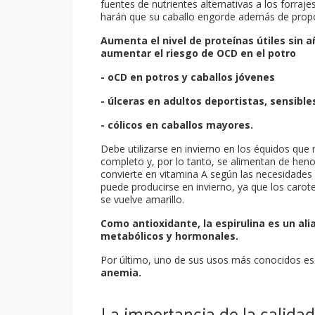
fuentes de nutrientes alternativas a los forraj
harán que su caballo engorde además de propo
Aumenta el nivel de proteínas útiles sin a
aumentar el riesgo de OCD en el potro
- oCD en potros y caballos jóvenes
- úlceras en adultos deportistas, sensible
- cólicos en caballos mayores.
Debe utilizarse en invierno en los équidos que 
completo y, por lo tanto, se alimentan de heno
convierte en vitamina A según las necesidades
puede producirse en invierno, ya que los carot
se vuelve amarillo.
Como antioxidante, la espirulina es un al
metabólicos y hormonales.
Por último, uno de sus usos más conocidos es
anemia.
La importancia de la calidad