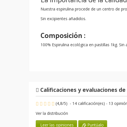
Nuestra espirulina procede de un centro de pr
Sin excipientes añadidos
.
Composición :
100% Espirulina ecológica en pastillas 1kg. Sin a
Calificaciones y evaluaciones de 
(
4,8
/
5
)
-
14
calificación(es) -
13
opinió
Ver la distribución
Puntúalo
Leer las opiniones