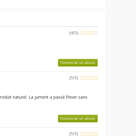
(
4
/
5
)
Denunciar un abuso
(
5
/
5
)
roduit naturel. La jument a passé l’hiver sans
Denunciar un abuso
(
5
/
5
)