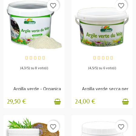
favorite_border
favorite_border
DISPONIBILE
DISPONIBILE
(4,3/5) su 8 voto(i)
(4,5/5) su 6 voto(i)
Argilla verde - Organica
Argilla verde secca per
- Uso interno ed...
cataplasma 1,5 kg
29,50 €
24,00 €
favorite_border
favorite_border