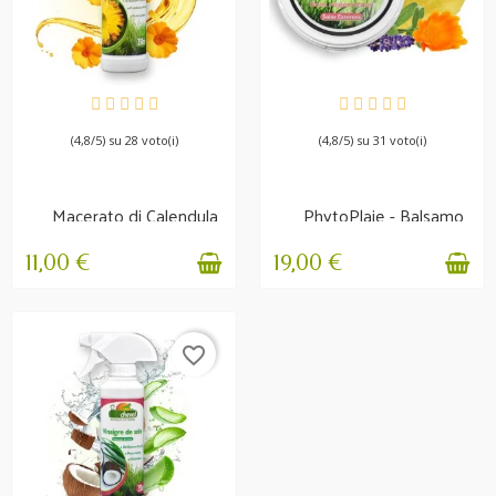
DISPONIBILE
DISPONIBILE
(4,8/5) su 28 voto(i)
(4,8/5) su 31 voto(i)
Macerato di Calendula
PhytoPlaie - Balsamo
Irritazione e prurito
rigenerante
11,00 €
19,00 €
favorite_border