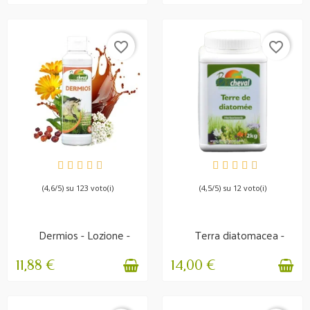
favorite_border
favorite_border
IN STOCK
DISPONIBILE
(4,6/5) su 123 voto(i)
(4,5/5) su 12 voto(i)
Dermios - Lozione -
Terra diatomacea -
Prurito e problemi...
Non calcinata -...
11,88 €
14,00 €