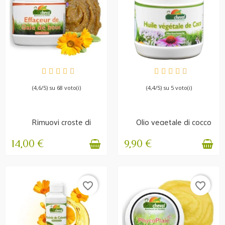
DISPONIBILE
DISPONIBILE
(4,6/5) su 68 voto(i)
(4,4/5) su 5 voto(i)
Rimuovi croste di
Olio vegetale di cocco
fango - Igiene e
- Criniera, pelle,...
protezione
14,00 €
9,90 €
favorite_border
favorite_border