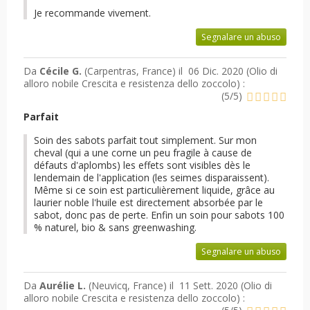
Je recommande vivement.
Segnalare un abuso
Da
Cécile G.
(Carpentras, France) il
06 Dic. 2020 (
Olio di
alloro nobile Crescita e resistenza dello zoccolo
) :
(
5
/
5
)
Parfait
Soin des sabots parfait tout simplement. Sur mon
cheval (qui a une corne un peu fragile à cause de
défauts d'aplombs) les effets sont visibles dès le
lendemain de l'application (les seimes disparaissent).
Même si ce soin est particulièrement liquide, grâce au
laurier noble l'huile est directement absorbée par le
sabot, donc pas de perte. Enfin un soin pour sabots 100
% naturel, bio & sans greenwashing.
Segnalare un abuso
Da
Aurélie L.
(Neuvicq, France) il
11 Sett. 2020 (
Olio di
alloro nobile Crescita e resistenza dello zoccolo
) :