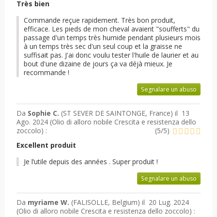
Très bien
Commande reçue rapidement. Très bon produit,
efficace. Les pieds de mon cheval avaient "soufferts" du
passage d'un temps très humide pendant plusieurs mois
à un temps très sec d'un seul coup et la graisse ne
suffisait pas. J'ai donc voulu tester l'huile de laurier et au
bout d'une dizaine de jours ça va déjà mieux. Je
recommande !
Segnalare un abuso
Da
Sophie C.
(ST SEVER DE SAINTONGE, France) il
13
Ago. 2024 (
Olio di alloro nobile Crescita e resistenza dello
zoccolo
) :
(
5
/
5
)
Excellent produit
Je l’utile depuis des années . Super produit !
Segnalare un abuso
Da
myriame W.
(FALISOLLE, Belgium) il
20 Lug. 2024
(
Olio di alloro nobile Crescita e resistenza dello zoccolo
) :