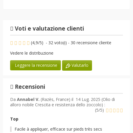
Voti e valutazione clienti
(
4,9
/
5
)
-
32
voto(i) -
30
recensione cliente
Vedere le distribuzione
Valutarlo
Leggere la recensione
Recensioni
Da
Annabel V.
(Razès, France) il
14 Lug. 2025 (
Olio di
alloro nobile Crescita e resistenza dello zoccolo
) :
(
5
/
5
)
Top
Facile à appliquer, efficace sur pieds très secs