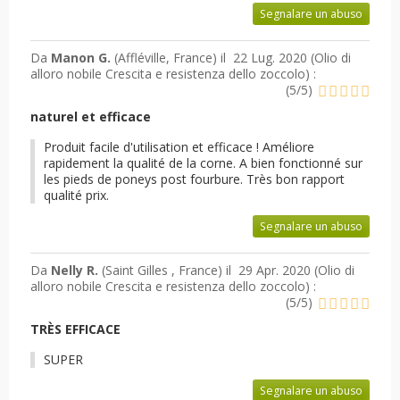
Segnalare un abuso
Da
Manon G.
(Affléville, France) il
22 Lug. 2020 (
Olio di
alloro nobile Crescita e resistenza dello zoccolo
) :
(
5
/
5
)
naturel et efficace
Produit facile d'utilisation et efficace ! Améliore
rapidement la qualité de la corne. A bien fonctionné sur
les pieds de poneys post fourbure. Très bon rapport
qualité prix.
Segnalare un abuso
Da
Nelly R.
(Saint Gilles , France) il
29 Apr. 2020 (
Olio di
alloro nobile Crescita e resistenza dello zoccolo
) :
(
5
/
5
)
TRÈS EFFICACE
SUPER
Segnalare un abuso