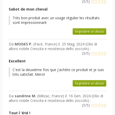
(
5
/
5
)
Sabot de mon cheval
Très bon produit avec un usage régulier les résultats
sont impressionnant
Segnalare un abuso
Da
MOISES P.
(Pacé, France) il
25 Mag. 2024 (
Olio di
alloro nobile Crescita e resistenza dello zoccolo
) :
(
5
/
5
)
Excellent
C'est la deuxième fois que j'achète ce produit et je suis
très satisfait. Merci!
Segnalare un abuso
Da
sandrine M.
(Milizac, France) il
16 Gen. 2024 (
Olio di
alloro nobile Crescita e resistenza dello zoccolo
) :
(
5
/
5
)
Tout l 'été !