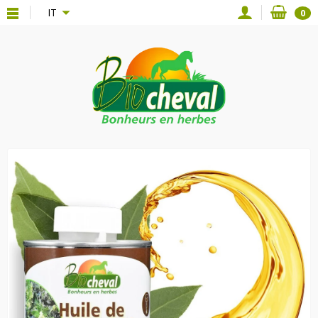
{*
*}
IT
0