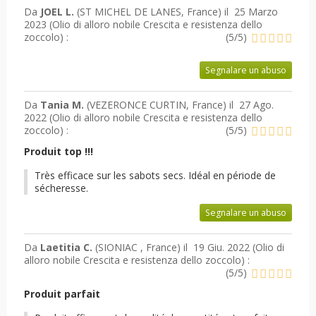
Da
JOEL L.
(ST MICHEL DE LANES, France) il
25 Marzo
2023 (
Olio di alloro nobile Crescita e resistenza dello
zoccolo
) :
(
5
/
5
)
Segnalare un abuso
Da
Tania M.
(VEZERONCE CURTIN, France) il
27 Ago.
2022 (
Olio di alloro nobile Crescita e resistenza dello
zoccolo
) :
(
5
/
5
)
Produit top !!!
Très efficace sur les sabots secs. Idéal en période de
sécheresse.
Segnalare un abuso
Da
Laetitia C.
(SIONIAC , France) il
19 Giu. 2022 (
Olio di
alloro nobile Crescita e resistenza dello zoccolo
) :
(
5
/
5
)
Produit parfait