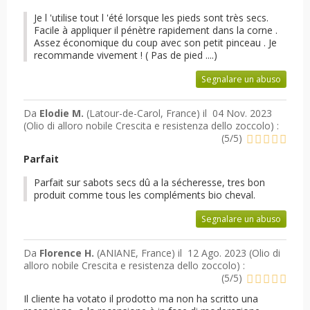
Je l 'utilise tout l 'été lorsque les pieds sont très secs.
Facile à appliquer il pénètre rapidement dans la corne .
Assez économique du coup avec son petit pinceau . Je
recommande vivement ! ( Pas de pied ....)
Segnalare un abuso
Da
Elodie M.
(Latour-de-Carol, France) il
04 Nov. 2023
(
Olio di alloro nobile Crescita e resistenza dello zoccolo
) :
(
5
/
5
)
Parfait
Parfait sur sabots secs dû a la sécheresse, tres bon
produit comme tous les compléments bio cheval.
Segnalare un abuso
Da
Florence H.
(ANIANE, France) il
12 Ago. 2023 (
Olio di
alloro nobile Crescita e resistenza dello zoccolo
) :
(
5
/
5
)
Il cliente ha votato il prodotto ma non ha scritto una