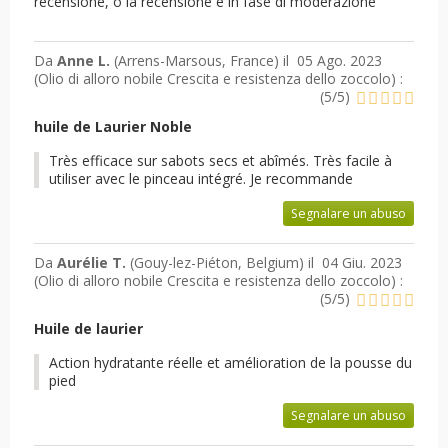
recensione, o la recensione è in fase di moderazione
Da
Anne L.
(Arrens-Marsous, France) il
05 Ago. 2023
(
Olio di alloro nobile Crescita e resistenza dello zoccolo
) :
(
5
/
5
)
huile de Laurier Noble
Très efficace sur sabots secs et abîmés. Très facile à
utiliser avec le pinceau intégré. Je recommande
Segnalare un abuso
Da
Aurélie T.
(Gouy-lez-Piéton, Belgium) il
04 Giu. 2023
(
Olio di alloro nobile Crescita e resistenza dello zoccolo
) :
(
5
/
5
)
Huile de laurier
Action hydratante réelle et amélioration de la pousse du
pied
Segnalare un abuso