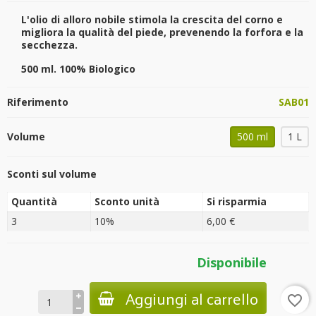
L'olio di alloro nobile stimola la crescita del corno e
migliora la qualità del piede, prevenendo la forfora e la
secchezza.
500 ml. 100% Biologico
Riferimento
SAB01
Volume
500 ml
1 L
Sconti sul volume
Quantità
Sconto unità
Si risparmia
3
10%
6,00 €
Disponibile
Aggiungi al carrello
favorite_border