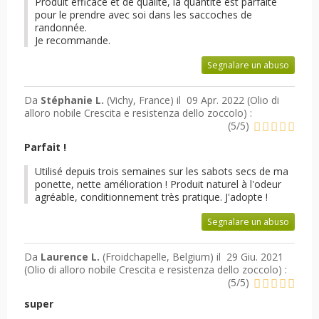
Produit efficace et de qualité, la quantité est parfaite
pour le prendre avec soi dans les saccoches de
randonnée.
Je recommande.
Segnalare un abuso
Da
Stéphanie L.
(Vichy, France) il
09 Apr. 2022 (
Olio di
alloro nobile Crescita e resistenza dello zoccolo
) :
(
5
/
5
)
Parfait !
Utilisé depuis trois semaines sur les sabots secs de ma
ponette, nette amélioration ! Produit naturel à l'odeur
agréable, conditionnement très pratique. J'adopte !
Segnalare un abuso
Da
Laurence L.
(Froidchapelle, Belgium) il
29 Giu. 2021
(
Olio di alloro nobile Crescita e resistenza dello zoccolo
) :
(
5
/
5
)
super