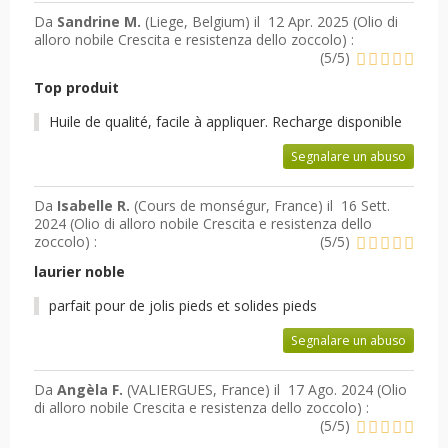
Da
Sandrine M.
(Liege, Belgium) il
12 Apr. 2025 (
Olio di
alloro nobile Crescita e resistenza dello zoccolo
) :
(
5
/
5
)
Top produit
Huile de qualité, facile à appliquer. Recharge disponible
Segnalare un abuso
Da
Isabelle R.
(Cours de monségur, France) il
16 Sett.
2024 (
Olio di alloro nobile Crescita e resistenza dello
zoccolo
) :
(
5
/
5
)
laurier noble
parfait pour de jolis pieds et solides pieds
Segnalare un abuso
Da
Angèla F.
(VALIERGUES, France) il
17 Ago. 2024 (
Olio
di alloro nobile Crescita e resistenza dello zoccolo
) :
(
5
/
5
)