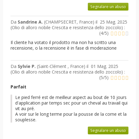
Segnalare un abuso
Da
Sandrine A.
(CHAMPSECRET, France) il
25 Mag. 2025
(
Olio di alloro nobile Crescita e resistenza dello zoccolo
) :
(
4
/
5
)
Il cliente ha votato il prodotto ma non ha scritto una
recensione, o la recensione è in fase di moderazione
Da
Sylvie P.
(Saint-Clément , France) il
01 Mag. 2025
(
Olio di alloro nobile Crescita e resistenza dello zoccolo
) :
(
5
/
5
)
Parfait
Le pied ferré est de meilleur aspect au bout de 10 jours
d'application par temps sec pour un cheval au travail qui
vit au pré.
A voir sur le long terme pour la pousse de la corne et la
souplesse.
Segnalare un abuso