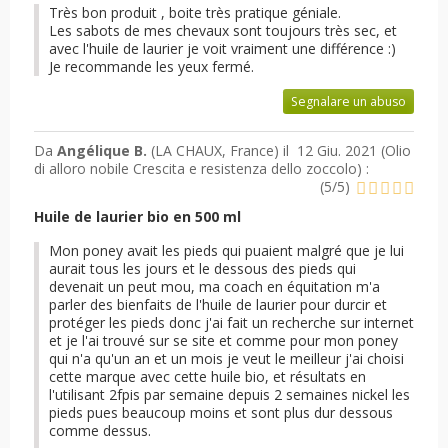
Très bon produit , boite très pratique géniale.
Les sabots de mes chevaux sont toujours très sec, et
avec l'huile de laurier je voit vraiment une différence :)
Je recommande les yeux fermé.
Segnalare un abuso
Da
Angélique B.
(LA CHAUX, France) il
12 Giu. 2021 (
Olio
di alloro nobile Crescita e resistenza dello zoccolo
) :
(
5
/
5
)
Huile de laurier bio en 500 ml
Mon poney avait les pieds qui puaient malgré que je lui
aurait tous les jours et le dessous des pieds qui
devenait un peut mou, ma coach en équitation m'a
parler des bienfaits de l'huile de laurier pour durcir et
protéger les pieds donc j'ai fait un recherche sur internet
et je l'ai trouvé sur se site et comme pour mon poney
qui n'a qu'un an et un mois je veut le meilleur j'ai choisi
cette marque avec cette huile bio, et résultats en
l'utilisant 2fpis par semaine depuis 2 semaines nickel les
pieds pues beaucoup moins et sont plus dur dessous
comme dessus.