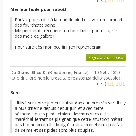
(
5
/
5
)
Meilleur huile pour sabot!
Parfait pour aider à la mue du pied et avoir un corne et
dés fourchette saine.
Me permet de récupéré ma fourchette pourris après
des mois de galère !
Pour sûre dès mon pot fini j’en reprenderait!
Segnalare un abuso
Da
Diane-Elise C.
(Bourdonné, France) il
10 Sett. 2020
(
Olio di alloro nobile Crescita e resistenza dello zoccolo
) :
(
4
/
5
)
Bien
Utilisé sur notre jument qui vit dans un pré très sec. Il n'y
a plus d'herbe depuis début juin et avec cette
sécheresse ses pieds étaient devenus secs et le
maréchal-ferrant se plaignait que cette situation n'était
pas bonne pour elle. Malgré la situation elle n'a pas fait
de seime et ses pides sont plus souples.