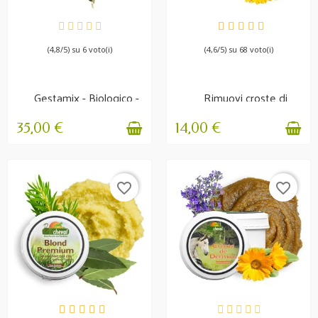
DISPONIBILE
DISPONIBILE
(4,8/5) su 6 voto(i)
(4,6/5) su 68 voto(i)
Gestamix - Biologico -
Rimuovi croste di
Supporto per le...
fango - Igiene e
protezione
35,00 €
14,00 €
favorite_border
favorite_border
DISPONIBILE
DISPONIBILE