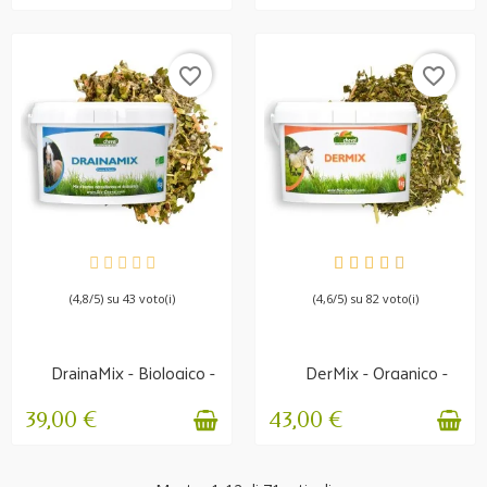
favorite_border
favorite_border
DISPONIBILE
DISPONIBILE
(4,8/5) su 43 voto(i)
(4,6/5) su 82 voto(i)
DrainaMix - Biologico -
DerMix - Organico -
Eliminazione delle...
Prurito
39,00 €
43,00 €