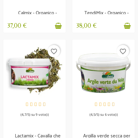
Calmix - Organico -
TendiMix - Organico -
Rilassamento e...
Forza dei tendini
37,00 €
38,00 €
favorite_border
favorite_border
DISPONIBILE
DISPONIBILE
(4,7/5) su 9 voto(i)
(4,5/5) su 6 voto(i)
Lactamix - Cavalla che
Argilla verde secca per