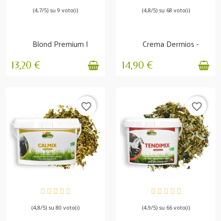
(4,7/5) su 9 voto(i)
(4,8/5) su 68 voto(i)
Blond Premium |
Crema Dermios -
Balsamo nutriente
Prurito estivo
13,20 €
14,90 €
favorite_border
favorite_border
DISPONIBILE
DISPONIBILE
(4,8/5) su 80 voto(i)
(4,9/5) su 66 voto(i)