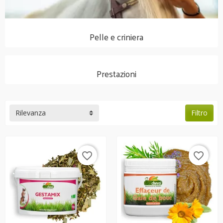
Pelle e criniera
Prestazioni
Rilevanza
Filtro
favorite_border
favorite_border