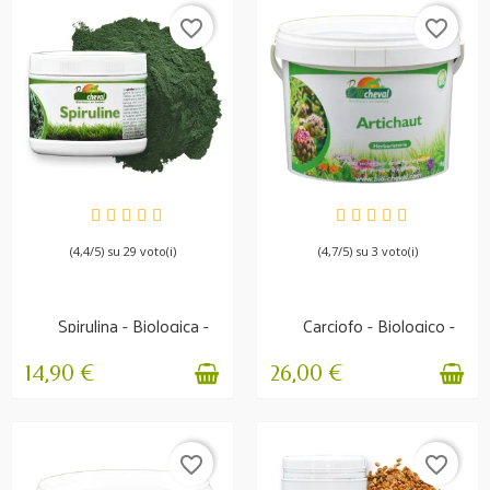
favorite_border
favorite_border
DISPONIBILE
DISPONIBILE
(4,4/5) su 29 voto(i)
(4,7/5) su 3 voto(i)
Spirulina - Biologica -
Carciofo - Biologico -
Alga in polvere -...
Disintossicante,...
14,90 €
26,00 €
favorite_border
favorite_border