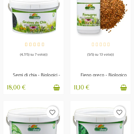
DISPONIBILE
DISPONIBILE
(4,7/5) su 7 voto(i)
(5/5) su 13 voto(i)
Semi di chia - Biologici -
Fieno greco - Biologico
Idratazione,...
- Fitness,...
18,00 €
11,10 €
favorite_border
favorite_border