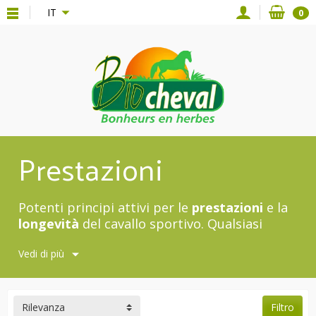
{*
*}
IT
0
Prestazioni
Potenti principi attivi per le
prestazioni
e la
longevità
del cavallo sportivo. Qualsiasi
problema affrontato da un cavallo sportivo
Vedi di più
implica la considerazione
del funzionamento
fisiologico dell'animale nella sua interezza
,
a causa del suo
esigente metabolismo
.
Optate per soluzioni che siano
Rilevanza
Filtro