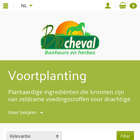
{*
*}
NL
0
Voortplanting
Plantaardige ingrediënten die bronnen zijn
van zeldzame voedingsstoffen voor drachtige
merries. Gecertificeerde biologische
Meer bekijken
producten.
Relevantie
Filter