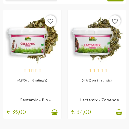
favorite_border
favorite_border
BESCHIKBAAR
BESCHIKBAAR
(4,8/5) on 6 rating(s)
(4,7/5) on 9 rating(s)
Gestamix - Bio -
Lactamix - Zogende
Fokmerrievoeding
merrie
€ 35,00
€ 34,00