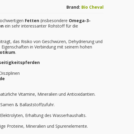
Brand:
Bio Cheval
 hochwertigen
Fetten
(insbesondere
Omega-3-
en
ein sehr interessanter Rohstoff für die
beiträgt, das Risiko von Geschwüren, Dehydrierung und
en Eigenschaften in Verbindung mit seinem hohen
iotikum
.
seitigkeitspferden
Disziplinen
rde
natürliche Vitamine, Mineralien und Antioxidantien.
 Samen & Ballaststoffzufuhr.
 Elektrolyten, Erhaltung des Wasserhaushalts.
ige Proteine, Mineralien und Spurenelemente.