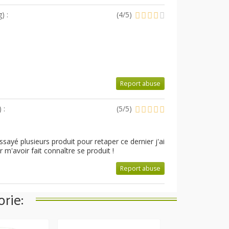
g
) :
(
4
/
5
)
Report abuse
) :
(
5
/
5
)
essayé plusieurs produit pour retaper ce dernier j'ai
m'avoir fait connaître se produit !
Report abuse
rie: