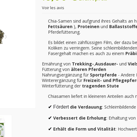
Voir les avis
Chia-Samen sind aufgrund ihres Gehalts an
Fettsäuren
),
Proteinen
und
Ballaststoff
Pferdefütterung.
Es bildet einen zähflüssigen Film, der dazu 
Koliken zu verringern. Seine schleimbildend
Fasergehalt machen es auch zu einem
Präb
Ernährung von
Trekking-
,
Ausdauer-
und
Viel
Fütterung von
älteren Pferden
Nahrungsergänzung für
Sportpferde
- Andere 
Winterergänzung für
Freizeit- und Pflegepfe
Winterfütterung der
tragenden Stute
Chiasamen liefert in kleineren Anteilen auch 
die Verdauung
: Schleimbildende
✔
Fördert
Verbessert die Erholung
: Erhaltung von
✔
Erhält die Form und Vitalität
: Hochwert
✔