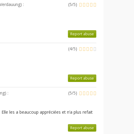
, Verdauung
) :
(
5
/
5
)
Report abuse
(
4
/
5
)
Report abuse
ung
) :
(
5
/
5
)
. Elle les a beaucoup appréciées et n’a plus refait
Report abuse