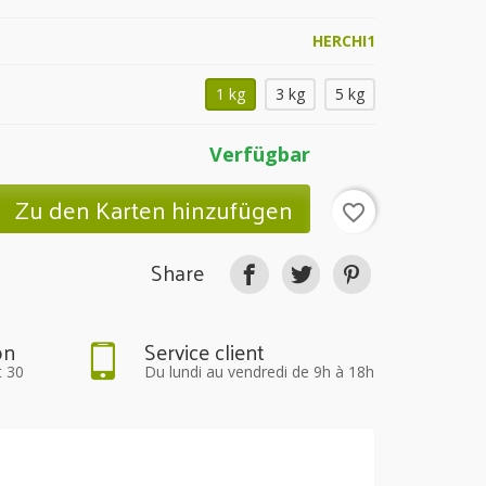
HERCHI1
1 kg
3 kg
5 kg
Verfügbar
Zu den Karten hinzufügen
favorite_border
Share
on
Service client
t 30
Du lundi au vendredi de 9h à 18h