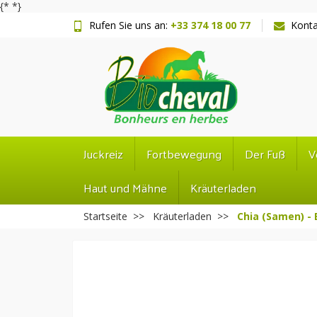
{*
*}
Rufen Sie uns an:
+33 374 18 00 77
Konta
Juckreiz
Fortbewegung
Der Fuß
V
Haut und Mähne
Kräuterladen
Startseite
Kräuterladen
Chia (Samen) - 