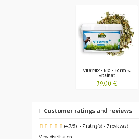
Vita'Mix - Bio - Form &
Vitalität
39,00 €
Customer ratings and reviews
(
4,7
/
5
)
-
7
rating(s) -
7
review(s)
View distribution