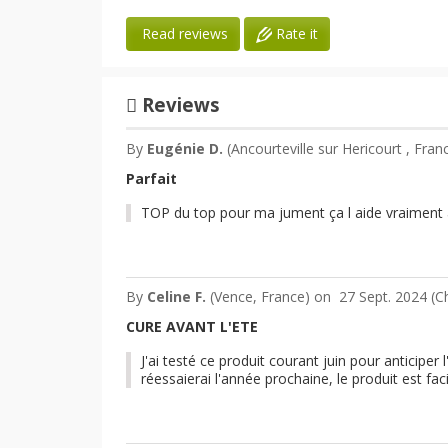
Rate it
Read reviews
Reviews
By
Eugénie D.
(Ancourteville sur Hericourt , Fra
Parfait
TOP du top pour ma jument ça l aide vraiment à
By
Celine F.
(Vence, France) on
27 Sept. 2024 (
Ch
CURE AVANT L'ETE
J'ai testé ce produit courant juin pour anticipe
réessaierai l'année prochaine, le produit est faci