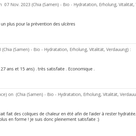
on
07 Nov. 2023 (
Chia (Samen) - Bio - Hydratation, Erholung, Vitalität
 un plus pour la prévention des ulcères
 (
Chia (Samen) - Bio - Hydratation, Erholung, Vitalität, Verdauung
) :
7 ans et 15 ans) . très satisfaite . Economique .
nce) on
(
Chia (Samen) - Bio - Hydratation, Erholung, Vitalität, Verdau
it fait des coliques de chaleur en été afin de l’aider à rester hydratée
plus en forme ! Je suis donc pleinement satisfaite :)