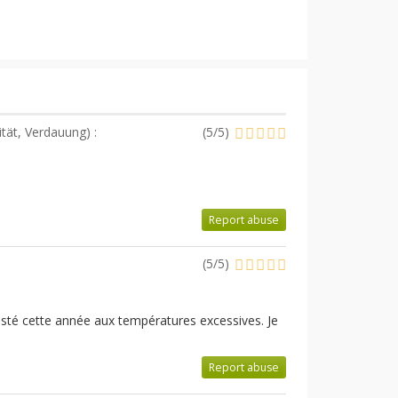
lität, Verdauung
) :
(
5
/
5
)
Report abuse
(
5
/
5
)
sisté cette année aux températures excessives. Je
Report abuse