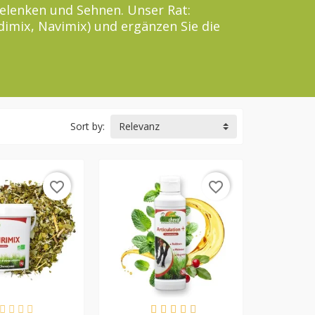
elenken und Sehnen. Unser Rat:
dimix, Navimix) und ergänzen Sie die
llen.
Sort by:
Relevanz
favorite_border
favorite_border
RFÜGBAR
VERFÜGBAR