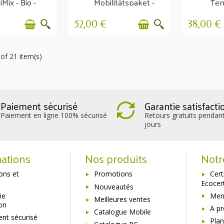
Mix - Bio -
Mobilitätspaket -
Tend
efinden und
Komfort, Flexibilität
Festig
obilität
&...
52,00 €
38,00 €
of 21 item(s)
Paiement sécurisé
Garantie satisfacti
Paiement en ligne 100% sécurisé
Retours gratuits pendan
jours
ations
Nos produits
Notr
sons et
Promotions
Cert
Ecocer
Nouveautés
ie
Ment
Meilleures ventes
ion
A p
Catalogue Mobile
nt sécurisé
Plan