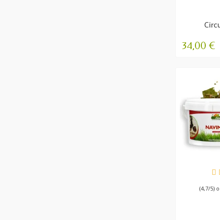
Circ
Vers
R
34,00 €
VE
(4,7/5) 