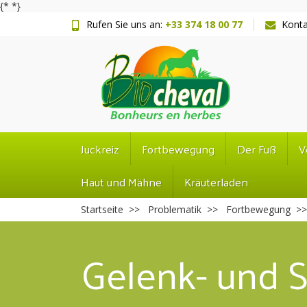
{*
*}
Rufen Sie uns an:
+33 374 18 00 77
Konta
Juckreiz
Fortbewegung
Der Fuß
V
Haut und Mähne
Kräuterladen
Startseite
Problematik
Fortbewegung
Gelenk- und 