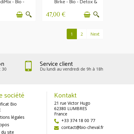
iMix - Bio -
Birke - Bio - Detox &
keit der Sehnen
Bewegung - 1kg
47,00 €
1
2
Next
on
Service client
t 30
Du lundi au vendredi de 9h à 18h
e société
Kontakt
21 rue Victor Hugo
ificat Bio
62380 LUMBRES
t
France
ions légales
+33 374 18 00 77
ropos
contact@bio-cheval.fr
 du site