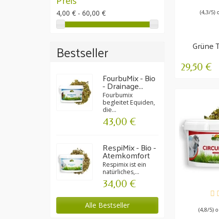
4,00 € - 60,00 €
(4,3/5) 
Grüne T
Bestseller
Zur i
29,50 €
FourbuMix - Bio
- Drainage...
Fourbumix
begleitet Equiden,
die...
43,00 €
RespiMix - Bio -
Atemkomfort
Respimix ist ein
natürliches,...
34,00 €
VE
Alle Bestseller
(4,8/5) 