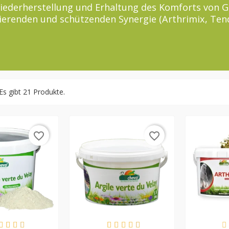
Wiederherstellung und Erhaltung des Komforts von G
rierenden und schützenden Synergie (Arthrimix, Ten
pagophytum, um den Komfort schnell wieder herzuste
Es gibt 21 Produkte.
favorite_border
favorite_border
RFÜGBAR
VERFÜGBAR
VE