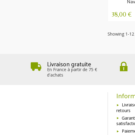
Navi
Wohlb
M
38,00 €
Showing 1-12 
Livraison gratuite
En France à partir de 75 €
d'achats
Inform
Livrai
retours
Garant
satisfact
Paieme