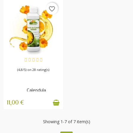
favorite_border
VERFÜGBAR
(4,8/5) on 28 rating(s)
Calendula
Glycerinmazerat
Irritationen und...
11,00 €
Showing 1-7 of 7 item(s)