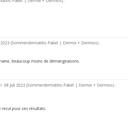
titis-Paket | Dermix + Dermios
) :
 2023 (
Sommerdermatitis-Paket | Dermix + Dermios
) :
semaine, beaucoup moins de démangeaisons.
on
08 Juli 2023 (
Sommerdermatitis-Paket | Dermix + Dermios
) :
recul pour ses résultats.