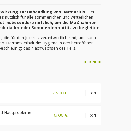
r Wirkung zur Behandlung von Dermatitis.
Der
s nützlich für alle sommerlichen und winterlichen
ist insbesondere nützlich, um die Maßnahmen
ederkehrender Sommerdermatitis zu begleiten.
 die für den Juckreiz verantwortlich sind, und kann
ren. Dermios erhält die Hygiene in den betroffenen
 beschleunigt das Nachwachsen des Fells.
DERPK10
x 1
43,00 €
und Hautprobleme
x 1
35,00 €