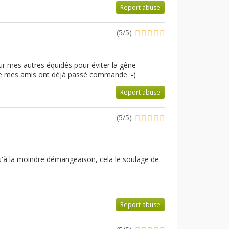
Report abuse
(
5
/
5
)
ur mes autres équidés pour éviter la gêne
 de mes amis ont déjà passé commande :-)
Report abuse
(
5
/
5
)
e qu'à la moindre démangeaison, cela le soulage de
Report abuse