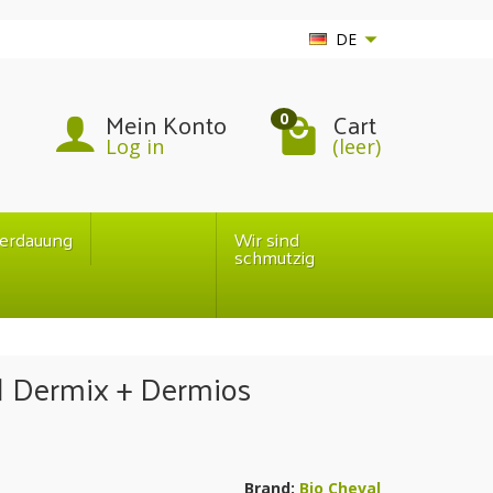
DE
Mein Konto
Cart
0
Log in
(leer)
erdauung
Wir sind
schmutzig
| Dermix + Dermios
Brand:
Bio Cheval