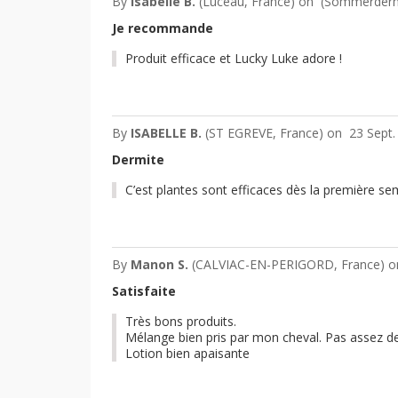
By
Isabelle B.
(Luceau, France) on
(
Sommerderma
Je recommande
Produit efficace et Lucky Luke adore !
By
ISABELLE B.
(ST EGREVE, France) on
23 Sept.
Dermite
C’est plantes sont efficaces dès la première 
By
Manon S.
(CALVIAC-EN-PERIGORD, France) 
Satisfaite
Très bons produits.
Mélange bien pris par mon cheval. Pas assez de 
Lotion bien apaisante