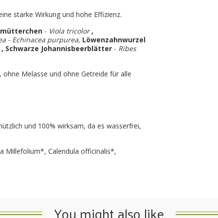
eine starke Wirkung und hohe Effizienz.
fmütterchen
-
Viola tricolor
,
ea - Echinacea purpurea,
Löwenzahnwurzel
s
, Schwarze Johannisbeerblätter
-
Ribes
 ohne Melasse und ohne Getreide für alle
tzlich und 100% wirksam, da es wasserfrei,
Millefolium*, Calendula officinalis*,
You might also like