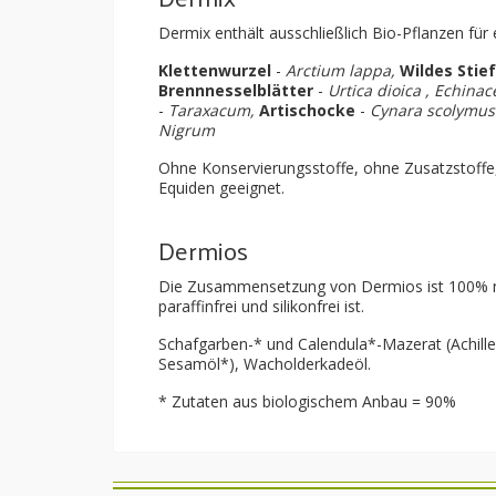
Dermix enthält ausschließlich Bio-Pflanzen für 
Klettenwurzel
-
Arctium lappa,
Wildes Stie
Brennnesselblätter
-
Urtica dioica
, Echinac
-
Taraxacum,
Artischocke
-
Cynara scolymu
Nigrum
Ohne Konservierungsstoffe, ohne Zusatzstoffe,
Equiden geeignet.
Dermios
Die Zusammensetzung von Dermios ist 100% nü
paraffinfrei und silikonfrei ist.
Schafgarben-* und Calendula*-Mazerat (Achillea 
Sesamöl*), Wacholderkadeöl.
* Zutaten aus biologischem Anbau = 90%