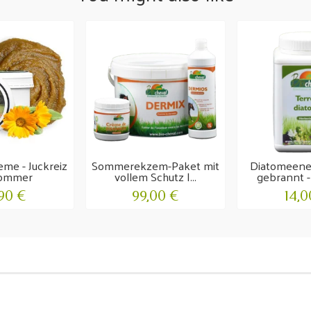
me - Juckreiz
Sommerekzem-Paket mit
Diatomeener
Sommer
vollem Schutz |...
gebrannt - 
,90 €
99,00 €
14,0