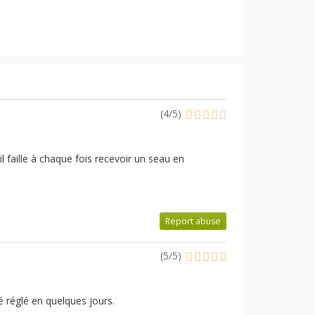
(
4
/
5
)
 faille à chaque fois recevoir un seau en
Report abuse
(
5
/
5
)
é réglé en quelques jours.