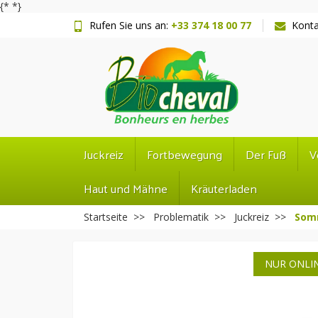
{*
*}
Rufen Sie uns an:
+33 374 18 00 77
Konta
Juckreiz
Fortbewegung
Der Fuß
V
Haut und Mähne
Kräuterladen
Startseite
Problematik
Juckreiz
Somm
NUR ONLI