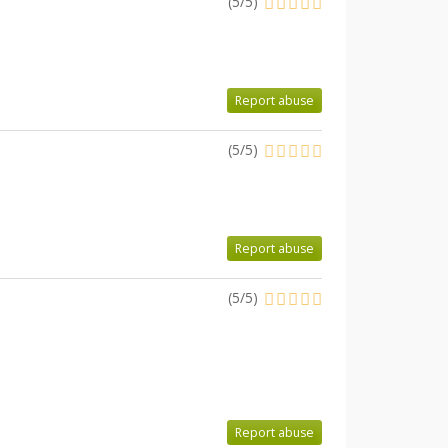
(
5
/
5
)
Report abuse
(
5
/
5
)
Report abuse
(
5
/
5
)
Report abuse