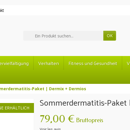
kt
OK
ervielfältigung
Verhalten
Fitness und Gesundheit
V
erdermatitis-Paket | Dermix + Dermios
Sommerdermatitis-Paket 
NE ERHÄLTLICH
79,00 €
Bruttopreis
Voir les avis