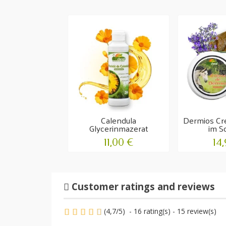
Calendula
Dermios Cre
Glycerinmazerat
im 
Irritationen und...
11,00 €
14
Customer ratings and reviews
(
4,7
/
5
)
-
16
rating(s) -
15
review(s)