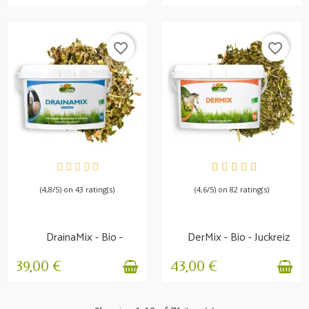
favorite_border
favorite_border
VERFÜGBAR
VERFÜGBAR
(4,8/5) on 43 rating(s)
(4,6/5) on 82 rating(s)
DrainaMix - Bio -
DerMix - Bio - Juckreiz
Ausscheidung von...
39,00 €
43,00 €