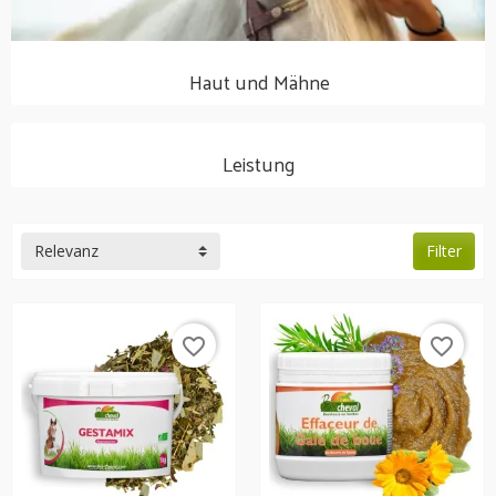
Haut und Mähne
Leistung
Relevanz
Filter
favorite_border
favorite_border