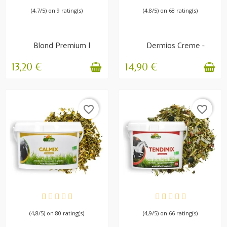
(4,7/5) on 9 rating(s)
(4,8/5) on 68 rating(s)
Blond Premium |
Dermios Creme -
Nährender Balsam
Juckreiz im Sommer
13,20 €
14,90 €
favorite_border
favorite_border
VERFÜGBAR
VERFÜGBAR
(4,8/5) on 80 rating(s)
(4,9/5) on 66 rating(s)