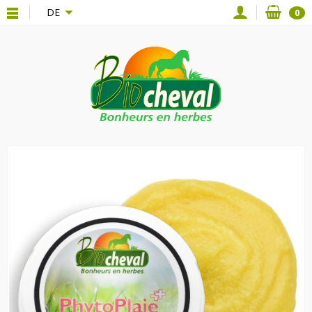
{*
*}
DE
0