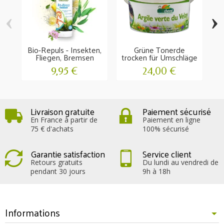
‹
›
Bio-Repuls - Insekten,
Grüne Tonerde
P
Fliegen, Bremsen
trocken für Umschläge
A
1.5 kg
9,95 €
24,00 €
Livraison gratuite
Paiement sécurisé
En France à partir de
Paiement en ligne
75 € d'achats
100% sécurisé
Garantie satisfaction
Service client
Retours gratuits
Du lundi au vendredi de
pendant 30 jours
9h à 18h
Informations