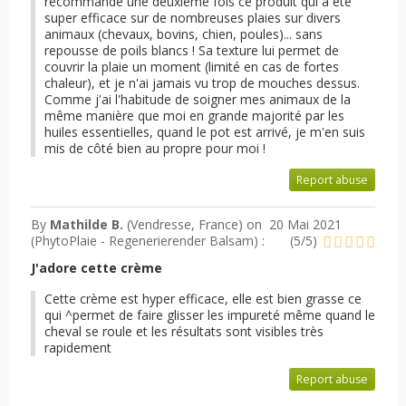
recommandé une deuxième fois ce produit qui a été
super efficace sur de nombreuses plaies sur divers
animaux (chevaux, bovins, chien, poules)... sans
repousse de poils blancs ! Sa texture lui permet de
couvrir la plaie un moment (limité en cas de fortes
chaleur), et je n'ai jamais vu trop de mouches dessus.
Comme j'ai l'habitude de soigner mes animaux de la
même manière que moi en grande majorité par les
huiles essentielles, quand le pot est arrivé, je m'en suis
mis de côté bien au propre pour moi !
Report abuse
By
Mathilde B.
(Vendresse, France) on
20 Mai 2021
(
PhytoPlaie - Regenerierender Balsam
) :
(
5
/
5
)
J'adore cette crème
Cette crème est hyper efficace, elle est bien grasse ce
qui ^permet de faire glisser les impureté même quand le
cheval se roule et les résultats sont visibles très
rapidement
Report abuse