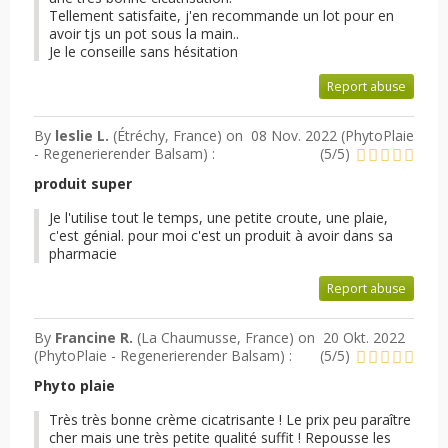
Tellement satisfaite, j'en recommande un lot pour en
avoir tjs un pot sous la main..
Je le conseille sans hésitation
Report abuse
By
leslie L.
(Étréchy, France) on
08 Nov. 2022 (
PhytoPlaie
- Regenerierender Balsam
) :
(
5
/
5
)
produit super
Je l'utilise tout le temps, une petite croute, une plaie,
c'est génial. pour moi c'est un produit à avoir dans sa
pharmacie
Report abuse
By
Francine R.
(La Chaumusse, France) on
20 Okt. 2022
(
PhytoPlaie - Regenerierender Balsam
) :
(
5
/
5
)
Phyto plaie
Très très bonne crème cicatrisante ! Le prix peu paraître
cher mais une très petite qualité suffit ! Repousse les