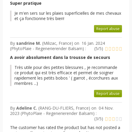
Super pratique
Je m'en sers sur les plaies superficielles de mes chevaux
et ça fonctionne très bien!
Report abuse
By
sandrine M.
(Milizac, France) on
16 Jan. 2024
(
PhytoPlaie - Regenerierender Balsam
) :
(
5
/
5
)
A avoir absolument dans la trousse de secours
Très utile pour des petites blessures , je recommande
ce produit qui est très efficace et permet de soigner
rapidement les petits bobos ' ( garrot , écorchures aux
membres ...)
Report abuse
By
Adeline C.
(RANG-DU-FLIERS, France) on
04 Nov.
2023 (
PhytoPlaie - Regenerierender Balsam
) :
(
3
/
5
)
The customer has rated the product but has not posted a