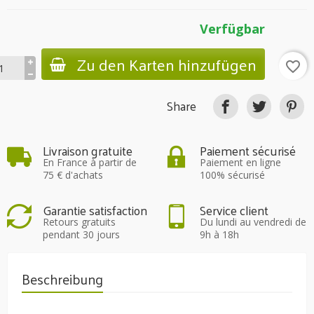
Verfügbar
Zu den Karten hinzufügen
favorite_border
Share
Livraison gratuite
Paiement sécurisé
En France à partir de
Paiement en ligne
75 € d'achats
100% sécurisé
Garantie satisfaction
Service client
Retours gratuits
Du lundi au vendredi de
pendant 30 jours
9h à 18h
Beschreibung