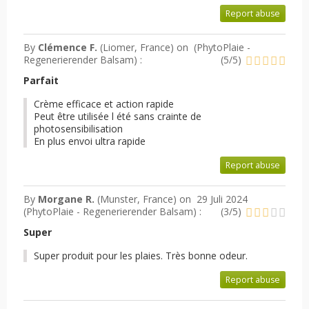
Report abuse
By
Clémence F.
(Liomer, France) on
(
PhytoPlaie -
Regenerierender Balsam
) :
(
5
/
5
)
Parfait
Crème efficace et action rapide
Peut être utilisée l été sans crainte de
photosensibilisation
En plus envoi ultra rapide
Report abuse
By
Morgane R.
(Munster, France) on
29 Juli 2024
(
PhytoPlaie - Regenerierender Balsam
) :
(
3
/
5
)
Super
Super produit pour les plaies. Très bonne odeur.
Report abuse