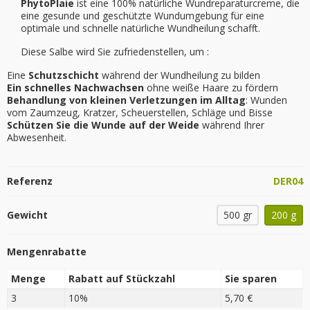
PhytoPlaie
ist eine 100% natürliche Wundreparaturcreme, die
eine gesunde und geschützte Wundumgebung für eine
optimale und schnelle natürliche
Wundheilung
schafft.
Diese Salbe wird Sie zufriedenstellen, um :
Eine
Schutzschicht
während der Wundheilung zu bilden
Ein schnelles Nachwachsen
ohne weiße Haare zu fördern
Behandlung von kleinen Verletzungen im Alltag
: Wunden
vom Zaumzeug, Kratzer, Scheuerstellen, Schläge und Bisse
Schützen Sie die Wunde auf der Weide
während Ihrer
Abwesenheit.
Referenz
DER04
Gewicht
500 gr
200 g
Mengenrabatte
Menge
Rabatt auf Stückzahl
Sie sparen
3
10%
5,70 €