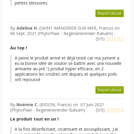
petites blessures.
Report abuse
By
Adeline H.
(SAINT-MANDRIER-SUR-MER, France) on
06 Sept. 2021 (
PhytoPlaie - Regenerierender Balsam
) :
(
5
/
5
)
Au top !
A peine le produit arrivé et déjà testé car ma jument a
eu la bonne idée de vouloir se battre avec une nouvelle
arrivante au pré :’) produit hyper efficace, en 2
applications les croûtes ont disparu et quelques poils
ont repoussé
Report abuse
By
Noémie C.
(BIDON, France) on
07 Juni 2021
(
PhytoPlaie - Regenerierender Balsam
) :
(
5
/
5
)
Le produit tout en un !
A la fois désinfectant, cicatrisant et assouplissant, j'ai