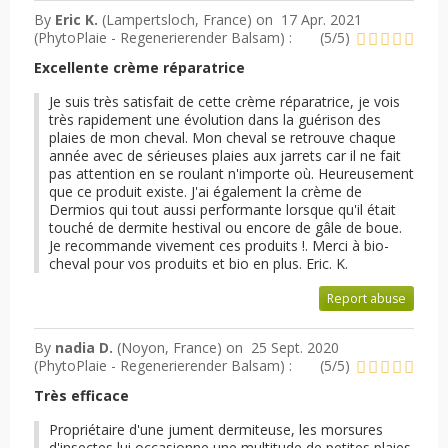
By
Eric K.
(Lampertsloch, France) on
17 Apr. 2021
(
PhytoPlaie - Regenerierender Balsam
) :
(
5
/
5
)
Excellente crème réparatrice
Je suis très satisfait de cette crème réparatrice, je vois
très rapidement une évolution dans la guérison des
plaies de mon cheval. Mon cheval se retrouve chaque
année avec de sérieuses plaies aux jarrets car il ne fait
pas attention en se roulant n'importe où. Heureusement
que ce produit existe. J'ai également la crème de
Dermios qui tout aussi performante lorsque qu'il était
touché de dermite hestival ou encore de gâle de boue.
Je recommande vivement ces produits !. Merci à bio-
cheval pour vos produits et bio en plus. Eric. K.
Report abuse
By
nadia D.
(Noyon, France) on
25 Sept. 2020
(
PhytoPlaie - Regenerierender Balsam
) :
(
5
/
5
)
Très efficace
Propriétaire d'une jument dermiteuse, les morsures
d'insectes lui occasionne une multitude de petites plaies