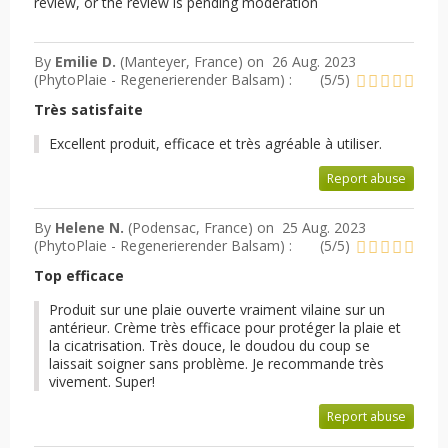
review, or the review is pending moderation
By
Emilie D.
(Manteyer, France) on
26 Aug. 2023
(
PhytoPlaie - Regenerierender Balsam
) :
(
5
/
5
)
Très satisfaite
Excellent produit, efficace et très agréable à utiliser.
Report abuse
By
Helene N.
(Podensac, France) on
25 Aug. 2023
(
PhytoPlaie - Regenerierender Balsam
) :
(
5
/
5
)
Top efficace
Produit sur une plaie ouverte vraiment vilaine sur un
antérieur. Crème très efficace pour protéger la plaie et
la cicatrisation. Très douce, le doudou du coup se
laissait soigner sans problème. Je recommande très
vivement. Super!
Report abuse