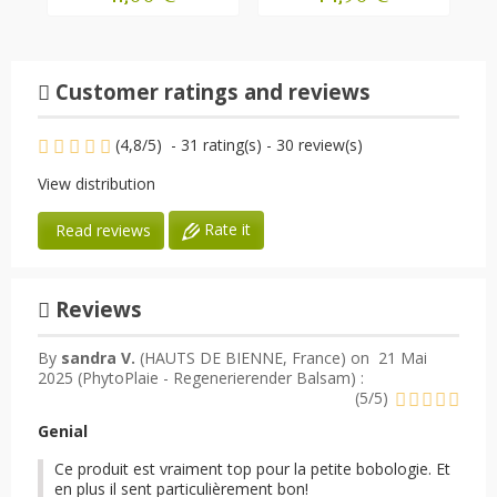
Customer ratings and reviews
(
4,8
/
5
)
-
31
rating(s) -
30
review(s)
View distribution
Rate it
Read reviews
Reviews
By
sandra V.
(HAUTS DE BIENNE, France) on
21 Mai
2025 (
PhytoPlaie - Regenerierender Balsam
) :
(
5
/
5
)
Genial
Ce produit est vraiment top pour la petite bobologie. Et
en plus il sent particulièrement bon!