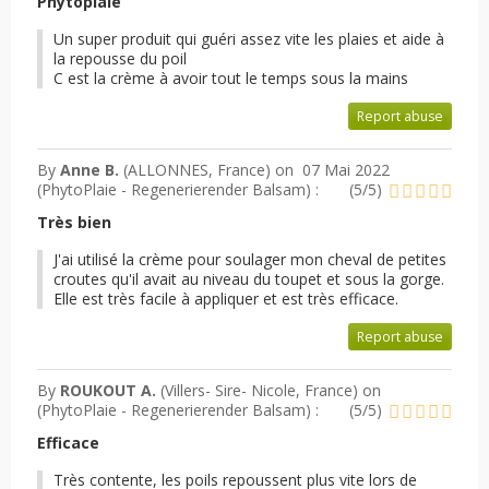
Phytoplaie
Un super produit qui guéri assez vite les plaies et aide à
la repousse du poil
C est la crème à avoir tout le temps sous la mains
Report abuse
By
Anne B.
(ALLONNES, France) on
07 Mai 2022
(
PhytoPlaie - Regenerierender Balsam
) :
(
5
/
5
)
Très bien
J'ai utilisé la crème pour soulager mon cheval de petites
croutes qu'il avait au niveau du toupet et sous la gorge.
Elle est très facile à appliquer et est très efficace.
Report abuse
By
ROUKOUT A.
(Villers- Sire- Nicole, France) on
(
PhytoPlaie - Regenerierender Balsam
) :
(
5
/
5
)
Efficace
Très contente, les poils repoussent plus vite lors de