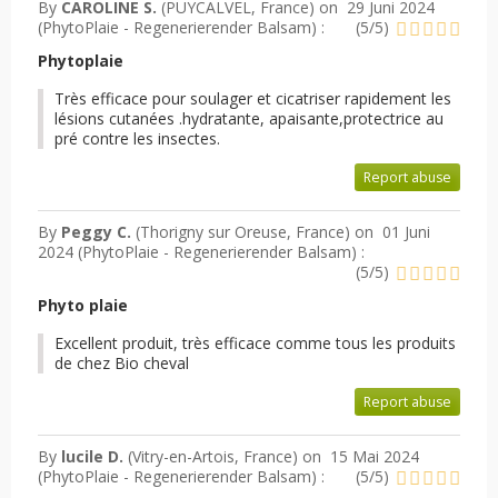
By
CAROLINE S.
(PUYCALVEL, France) on
29 Juni 2024
(
PhytoPlaie - Regenerierender Balsam
) :
(
5
/
5
)
Phytoplaie
Très efficace pour soulager et cicatriser rapidement les
lésions cutanées .hydratante, apaisante,protectrice au
pré contre les insectes.
Report abuse
By
Peggy C.
(Thorigny sur Oreuse, France) on
01 Juni
2024 (
PhytoPlaie - Regenerierender Balsam
) :
(
5
/
5
)
Phyto plaie
Excellent produit, très efficace comme tous les produits
de chez Bio cheval
Report abuse
By
lucile D.
(Vitry-en-Artois, France) on
15 Mai 2024
(
PhytoPlaie - Regenerierender Balsam
) :
(
5
/
5
)