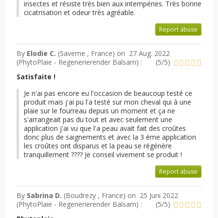
insectes et résiste très bien aux intempéries. Très bonne
cicatrisation et odeur très agréable.
Report abuse
By
Elodie C.
(Saverne , France) on
27 Aug. 2022
(
PhytoPlaie - Regenerierender Balsam
) :
(
5
/
5
)
Satisfaite !
Je n'ai pas encore eu l'occasion de beaucoup testé ce
produit mais j'ai pu l'a testé sur mon cheval qui à une
plaie sur le fourreau depuis un moment et ça ne
s'arrangeait pas du tout et avec seulement une
application j'ai vu que l'a peau avait fait des croûtes
donc plus de saignements et avec la 3 ème application
les croûtes ont disparus et la peau se régénère
tranquillement ???? Je conseil vivement se produit !
Report abuse
By
Sabrina D.
(Boudrezy , France) on
25 Juni 2022
(
PhytoPlaie - Regenerierender Balsam
) :
(
5
/
5
)