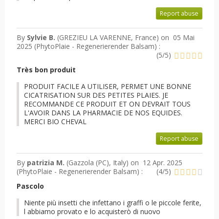
Report abuse
By
Sylvie B.
(GREZIEU LA VARENNE, France) on
05 Mai
2025 (
PhytoPlaie - Regenerierender Balsam
) :
(
5
/
5
)
Très bon produit
PRODUIT FACILE A UTILISER, PERMET UNE BONNE
CICATRISATION SUR DES PETITES PLAIES. JE
RECOMMANDE CE PRODUIT ET ON DEVRAIT TOUS
L'AVOIR DANS LA PHARMACIE DE NOS EQUIDES.
MERCI BIO CHEVAL
Report abuse
By
patrizia M.
(Gazzola (PC), Italy) on
12 Apr. 2025
(
PhytoPlaie - Regenerierender Balsam
) :
(
4
/
5
)
Pascolo
Niente più insetti che infettano i graffi o le piccole ferite,
l abbiamo provato e lo acquisterò di nuovo