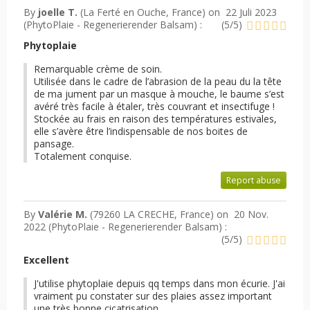
By
joelle T.
(La Ferté en Ouche, France) on
22 Juli 2023
(
PhytoPlaie - Regenerierender Balsam
) :
(
5
/
5
)
Phytoplaie
Remarquable crème de soin.
Utilisée dans le cadre de l’abrasion de la peau du la tête
de ma jument par un masque à mouche, le baume s’est
avéré très facile à étaler, très couvrant et insectifuge !
Stockée au frais en raison des températures estivales,
elle s’avère être l’indispensable de nos boites de
pansage.
Totalement conquise.
Report abuse
By
Valérie M.
(79260 LA CRECHE, France) on
20 Nov.
2022 (
PhytoPlaie - Regenerierender Balsam
) :
(
5
/
5
)
Excellent
J'utilise phytoplaie depuis qq temps dans mon écurie. J'ai
vraiment pu constater sur des plaies assez important
une très bonne cicatrisation.