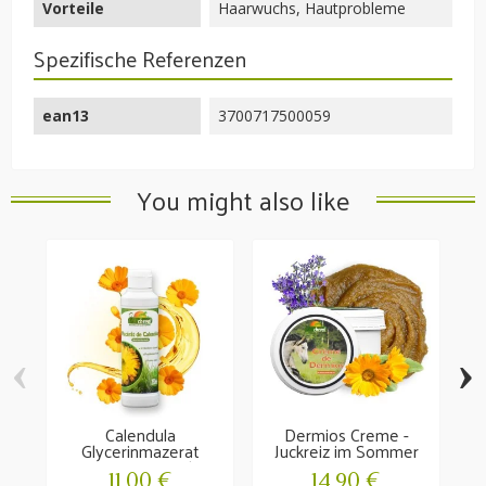
Vorteile
Haarwuchs, Hautprobleme
Spezifische Referenzen
ean13
3700717500059
You might also like
‹
›
Calendula
Dermios Creme -
Glycerinmazerat
Juckreiz im Sommer
Lö
Irritationen und...
11,00 €
14,90 €