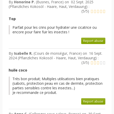
By
Honorine P.
(Busnes, France) on
02 Sept. 2025
(
Pflanzliches Kokosöl - Haare, Haut, Verdauung
) :
(
5
/
5
)
Top
Parfait pour les crins pour hydrater une cicatrice ou
encore pour faire fuir les insectes !
Report abuse
By
Isabelle R.
(Cours de monségur, France) on
16 Sept.
2024 (
Pflanzliches Kokosöl - Haare, Haut, Verdauung
) :
(
3
/
5
)
huile coco
Très bon produit; Multiples utilisations bien pratiques
(sabots, protection peau en cas de dermite, protection
parties sensibles contre les insectes...)
Je recommande ce produit.
Report abuse
By
Anne C.
(Collonges sous saleve, France) on
30 Sept.