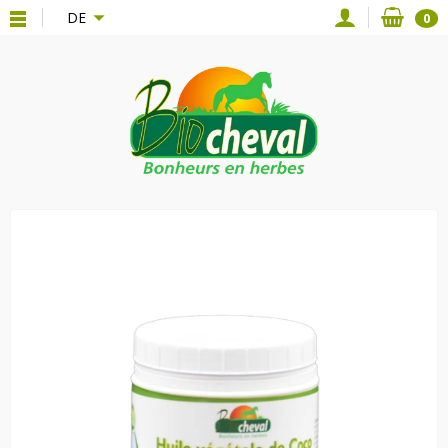
{*
*}
DE
0