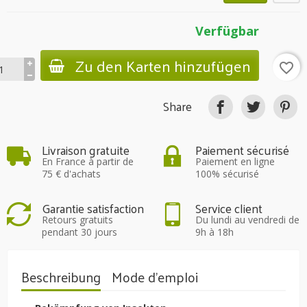
Verfügbar
Zu den Karten hinzufügen
favorite_border
Share
Livraison gratuite
Paiement sécurisé
En France à partir de
Paiement en ligne
75 € d'achats
100% sécurisé
Garantie satisfaction
Service client
Retours gratuits
Du lundi au vendredi de
pendant 30 jours
9h à 18h
Beschreibung
Mode d'emploi