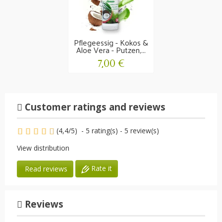
Pflegeessig - Kokos &
Aloe Vera - Putzen,...
7,00 €
Customer ratings and reviews
(
4,4
/
5
)
-
5
rating(s) -
5
review(s)
View distribution
Rate it
Read reviews
Reviews