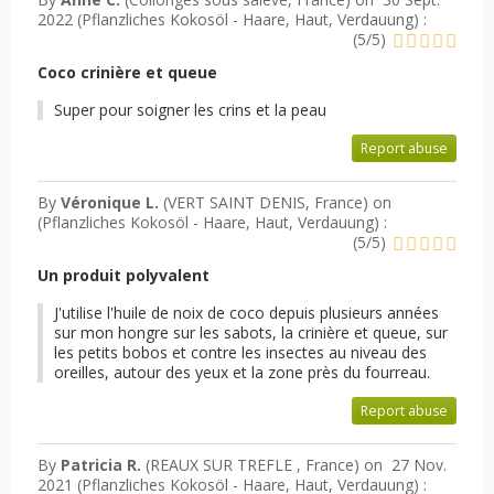
2022 (
Pflanzliches Kokosöl - Haare, Haut, Verdauung
) :
(
5
/
5
)
Coco crinière et queue
Super pour soigner les crins et la peau
Report abuse
By
Véronique L.
(VERT SAINT DENIS, France) on
(
Pflanzliches Kokosöl - Haare, Haut, Verdauung
) :
(
5
/
5
)
Un produit polyvalent
J'utilise l'huile de noix de coco depuis plusieurs années
sur mon hongre sur les sabots, la crinière et queue, sur
les petits bobos et contre les insectes au niveau des
oreilles, autour des yeux et la zone près du fourreau.
Report abuse
By
Patricia R.
(REAUX SUR TREFLE , France) on
27 Nov.
2021 (
Pflanzliches Kokosöl - Haare, Haut, Verdauung
) :