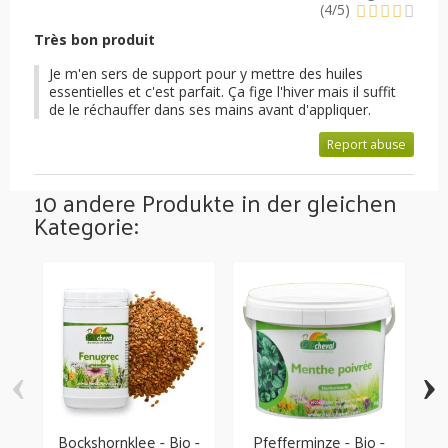
(
4
/
5
)
Très bon produit
Je m'en sers de support pour y mettre des huiles
essentielles et c'est parfait. Ça fige l'hiver mais il suffit
de le réchauffer dans ses mains avant d'appliquer.
Report abuse
10 andere Produkte in der gleichen
Kategorie:
‹
›
Bockshornklee - Bio -
Pfefferminze - Bio -
M