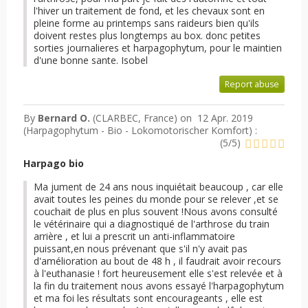
l'hiver un traitement de fond, et les chevaux sont en
pleine forme au printemps sans raideurs bien qu'ils
doivent restes plus longtemps au box. donc petites
sorties journalieres et harpagophytum, pour le maintien
d'une bonne sante. Isobel
Report abuse
By
Bernard O.
(CLARBEC, France) on
12 Apr. 2019
(
Harpagophytum - Bio - Lokomotorischer Komfort
) :
(
5
/
5
)
Harpago bio
Ma jument de 24 ans nous inquiétait beaucoup , car elle
avait toutes les peines du monde pour se relever ,et se
couchait de plus en plus souvent !Nous avons consulté
le vétérinaire qui a diagnostiqué de l'arthrose du train
arrière , et lui a prescrit un anti-inflammatoire
puissant,en nous prévenant que s'il n'y avait pas
d'amélioration au bout de 48 h , il faudrait avoir recours
à l'euthanasie ! fort heureusement elle s'est relevée et à
la fin du traitement nous avons essayé l'harpagophytum
et ma foi les résultats sont encourageants , elle est