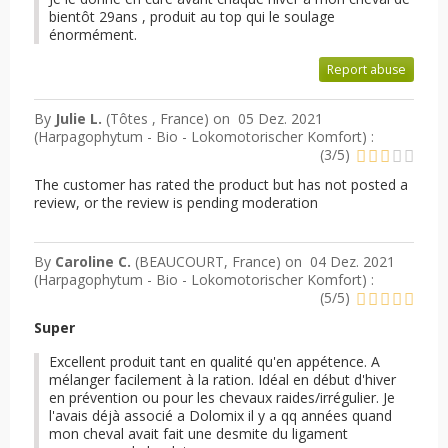
bientôt 29ans , produit au top qui le soulage
énormément.
Report abuse
By
Julie L.
(Tôtes , France) on
05 Dez. 2021
(
Harpagophytum - Bio - Lokomotorischer Komfort
) :
(
3
/
5
)
The customer has rated the product but has not posted a
review, or the review is pending moderation
By
Caroline C.
(BEAUCOURT, France) on
04 Dez. 2021
(
Harpagophytum - Bio - Lokomotorischer Komfort
) :
(
5
/
5
)
Super
Excellent produit tant en qualité qu'en appétence. A
mélanger facilement à la ration. Idéal en début d'hiver
en prévention ou pour les chevaux raides/irrégulier. Je
l'avais déjà associé a Dolomix il y a qq années quand
mon cheval avait fait une desmite du ligament