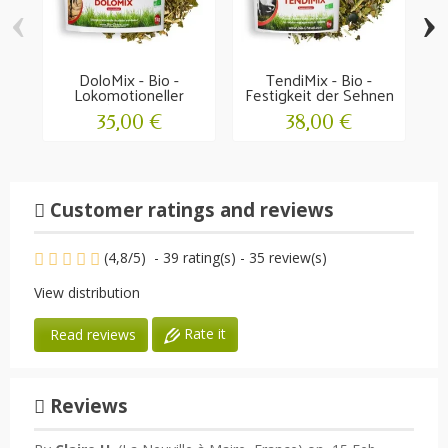
‹
›
DoloMix - Bio -
TendiMix - Bio -
Lokomotioneller
Festigkeit der Sehnen
Komfort
35,00 €
38,00 €
Customer ratings and reviews
(
4,8
/
5
)
-
39
rating(s) -
35
review(s)
View distribution
Rate it
Read reviews
Reviews