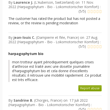
By
Laurence J.
(L'Auberson, Switzerland) on
11 Nov.
2022 (
Harpagophytum - Bio - Lokomotorischer Komfort
) :
(
5
/
5
)
The customer has rated the product but has not posted a
review, or the review is pending moderation
By
jean-louis C.
(Dampierre et flée, France) on
27 Aug.
2022 (
Harpagophytum - Bio - Lokomotorischer Komfort
) :
(
5
/
5
)
harpagophytum bio
mon trotteur ayant périodiquement quelques crises
d'arthrose est traité avec une dosette journalière
d'harpagophytum bio et cela donne d'excellents
résultats: il retrouve une mobilité rapidement .Ce produit
est très efficace.
Report abuse
By
Sandrine B.
(Chorges, France) on
17 Juli 2022
(
Harpagophytum - Bio - Lokomotorischer Komfort
) :
(
5
/
5
)