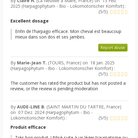
By
Claire H.
(La Neuville à Maire, France) on
15 Feb.
2025 (
Harpagophytum - Bio - Lokomotorischer Komfort
) :
(
5
/
5
)
Excellent dosage
Enfin de l'harpago efficace. Mon cheval est beaucoup
mieux dans son dos et ses jambes.
Report abuse
By
Marie-Jean T.
(TOURS, France) on
18 Jan. 2025
(
Harpagophytum - Bio - Lokomotorischer Komfort
) :
(
5
/
5
)
The customer has rated the product but has not posted a
review, or the review is pending moderation
By
AUDE-LINE B.
(SAINT MARTIN DU TARTRE, France)
on
07 Dez. 2024 (
Harpagophytum - Bio -
Lokomotorischer Komfort
) :
(
5
/
5
)
Produit efficace
Très bon produit. Utilisé suite à un léger traumatisme ou