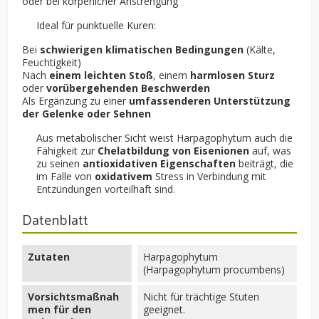
oder bei körperlicher Anstrengung
Ideal für punktuelle Kuren:
Bei
schwierigen klimatischen Bedingungen
(Kälte,
Feuchtigkeit)
Nach
einem leichten Stoß
, einem
harmlosen Sturz
oder
vorübergehenden Beschwerden
Als Ergänzung zu einer
umfassenderen Unterstützung
der Gelenke oder Sehnen
Aus metabolischer Sicht weist Harpagophytum auch die
Fähigkeit zur
Chelatbildung von Eisenionen
auf, was
zu seinen
antioxidativen Eigenschaften
beiträgt, die
im Falle von
oxidativem
Stress in Verbindung mit
Entzündungen vorteilhaft sind.
Datenblatt
Zutaten
Harpagophytum
(Harpagophytum procumbens)
Vorsichtsmaßnah
Nicht für trächtige Stuten
men für den
geeignet.