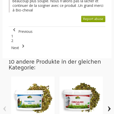
beaucoup plus souple. Nous n'allons pas la lâcher et
continuer de la soigner avec ce produit .Un grand merci
à Bio-cheval
Report abuse

Previous
1
2

Next
10 andere Produkte in der gleichen
Kategorie:
‹
›