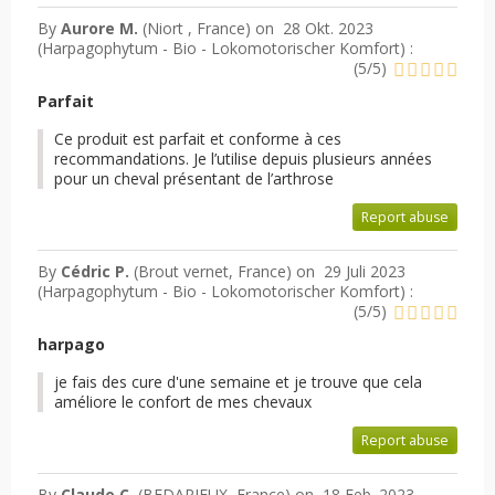
By
Aurore M.
(Niort , France) on
28 Okt. 2023
(
Harpagophytum - Bio - Lokomotorischer Komfort
) :
(
5
/
5
)
Parfait
Ce produit est parfait et conforme à ces
recommandations. Je l’utilise depuis plusieurs années
pour un cheval présentant de l’arthrose
Report abuse
By
Cédric P.
(Brout vernet, France) on
29 Juli 2023
(
Harpagophytum - Bio - Lokomotorischer Komfort
) :
(
5
/
5
)
harpago
je fais des cure d'une semaine et je trouve que cela
améliore le confort de mes chevaux
Report abuse
By
Claude C.
(BEDARIEUX, France) on
18 Feb. 2023