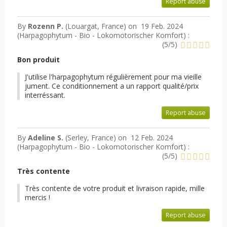
Report abuse
By
Rozenn P.
(Louargat, France) on
19 Feb. 2024
(
Harpagophytum - Bio - Lokomotorischer Komfort
) :
(
5
/
5
)
Bon produit
J'utilise l'harpagophytum régulièrement pour ma vieille
jument. Ce conditionnement a un rapport qualité/prix
interréssant.
Report abuse
By
Adeline S.
(Serley, France) on
12 Feb. 2024
(
Harpagophytum - Bio - Lokomotorischer Komfort
) :
(
5
/
5
)
Très contente
Très contente de votre produit et livraison rapide, mille
mercis !
Report abuse