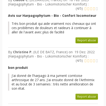
(
Harpagophytum - Bio - Lokomotorischer Komfort
) :
(
4
/
5
)
Avis sur Harpagophytum - Bio - Confort locomoteur
Très bon produit qui aide vraiment nos chevaux qui ont
ces problèmes de douleurs et raideurs à continuer à
aller de l'avant avec plus de facilité
Report abuse
By
Christine P.
(ILE DE BATZ, France) on
19 Dez. 2022
(
Harpagophytum - Bio - Lokomotorischer Komfort
) :
(
4
/
5
)
bon produit
J'ai donné de l'harpago à ma jument comtoise
arthrosique de 27 ans. J'ai ensuite donné de l'Arthrimix
et au bout de 3 semaines : très nette amélioration de
son état.
Report abuse