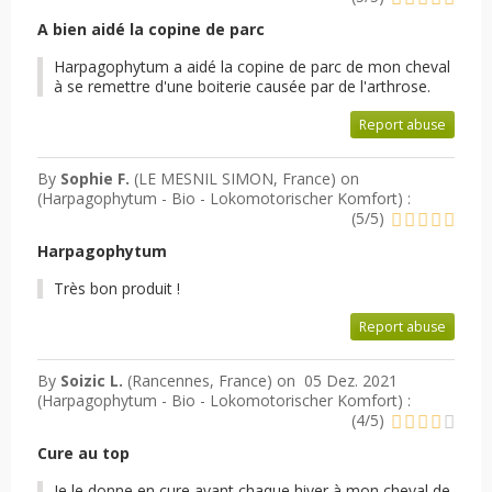
A bien aidé la copine de parc
Harpagophytum a aidé la copine de parc de mon cheval
à se remettre d'une boiterie causée par de l'arthrose.
Report abuse
By
Sophie F.
(LE MESNIL SIMON, France) on
(
Harpagophytum - Bio - Lokomotorischer Komfort
) :
(
5
/
5
)
Harpagophytum
Très bon produit !
Report abuse
By
Soizic L.
(Rancennes, France) on
05 Dez. 2021
(
Harpagophytum - Bio - Lokomotorischer Komfort
) :
(
4
/
5
)
Cure au top
Je le donne en cure avant chaque hiver à mon cheval de