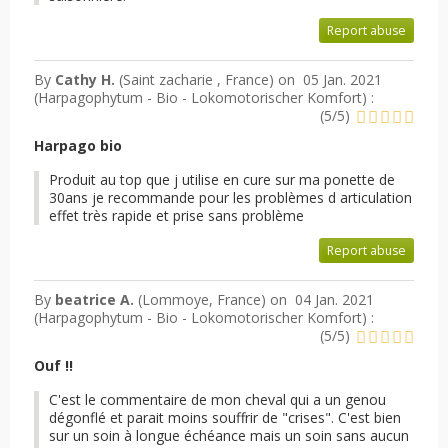
Report abuse
By
Cathy H.
(Saint zacharie , France) on
05 Jan. 2021
(
Harpagophytum - Bio - Lokomotorischer Komfort
) :
(
5
/
5
)
Harpago bio
Produit au top que j utilise en cure sur ma ponette de
30ans je recommande pour les problèmes d articulation
effet très rapide et prise sans problème
Report abuse
By
beatrice A.
(Lommoye, France) on
04 Jan. 2021
(
Harpagophytum - Bio - Lokomotorischer Komfort
) :
(
5
/
5
)
Ouf !!
C'est le commentaire de mon cheval qui a un genou
dégonflé et parait moins souffrir de "crises". C'est bien
sur un soin à longue échéance mais un soin sans aucun