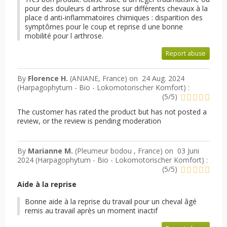
pour des douleurs d arthrose sur différents chevaux à la
place d anti-inflammatoires chimiques : disparition des
symptômes pour le coup et reprise d une bonne
mobilité pour l arthrose.
Report abuse
By
Florence H.
(ANIANE, France) on
24 Aug. 2024
(
Harpagophytum - Bio - Lokomotorischer Komfort
) :
(
5
/
5
)
The customer has rated the product but has not posted a
review, or the review is pending moderation
By
Marianne M.
(Pleumeur bodou , France) on
03 Juni
2024 (
Harpagophytum - Bio - Lokomotorischer Komfort
) :
(
5
/
5
)
Aide à la reprise
Bonne aide à la reprise du travail pour un cheval âgé
remis au travail après un moment inactif