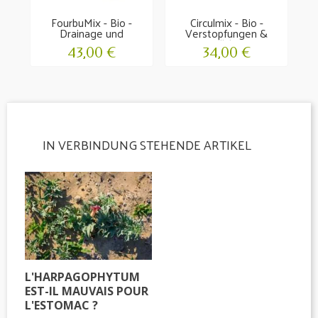
FourbuMix - Bio -
Circulmix - Bio -
G
Drainage und
Verstopfungen &
Bewegung
Röllchen
43,00 €
34,00 €
IN VERBINDUNG STEHENDE ARTIKEL
L'HARPAGOPHYTUM
EST-IL MAUVAIS POUR
L'ESTOMAC ?