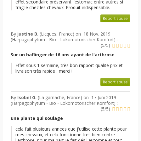
effet secondaire préservant l'estomac entre autres si
fragile chez les chevaux. Produit indispensable.
Report abuse
By
justine B.
(Licques, France) on
18 Nov. 2019
(
Harpagophytum - Bio - Lokomotorischer Komfort
) :
(
5
/
5
)
Sur un haflinger de 16 ans ayant de l'arthrose
Effet sous 1 semaine, très bon rapport qualité prix et
livraison très rapide , merci !
Report abuse
By
Isobel G.
(La garnache, France) on
17 Juni 2019
(
Harpagophytum - Bio - Lokomotorischer Komfort
) :
(
5
/
5
)
une plante qui soulage
cela fait plusieurs annees que j'utilise cette plante pour
mes chevaux, et cela fonctionne tres bien contre
l'arthrose, pour ma part je fait dés l'automne et tout