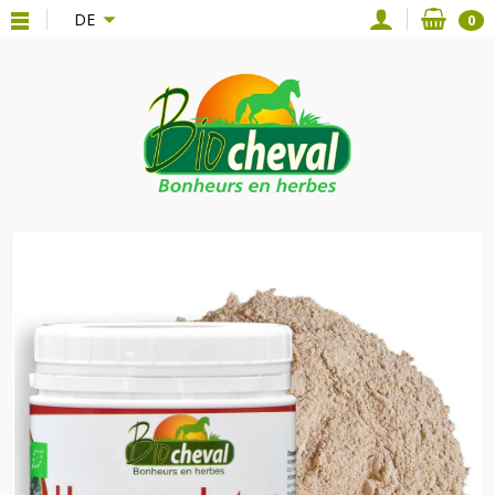
{*
*}
DE
0