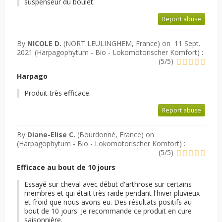
suspenseur du boulet.
Report abuse
By
NICOLE D.
(NORT LEULINGHEM, France) on
11 Sept.
2021 (
Harpagophytum - Bio - Lokomotorischer Komfort
) :
(
5
/
5
)
Harpago
Produit très efficace.
Report abuse
By
Diane-Elise C.
(Bourdonné, France) on
(
Harpagophytum - Bio - Lokomotorischer Komfort
) :
(
5
/
5
)
Efficace au bout de 10 jours
Essayé sur cheval avec début d'arthrose sur certains
membres et qui était très raide pendant l'hiver pluvieux
et froid que nous avons eu. Des résultats positifs au
bout de 10 jours. Je recommande ce produit en cure
saisonnière.