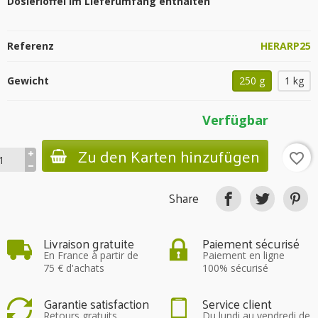
Dosierlöffel im Lieferumfang enthalten
Referenz
HERARP25
Gewicht
250 g
1 kg
Verfügbar
Zu den Karten hinzufügen
favorite_border
Share
Livraison gratuite
Paiement sécurisé
En France à partir de
Paiement en ligne
75 € d'achats
100% sécurisé
Garantie satisfaction
Service client
Retours gratuits
Du lundi au vendredi de