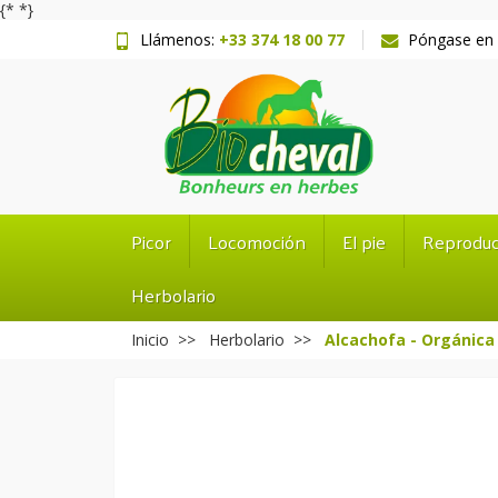
{*
*}
Llámenos:
+33 374 18 00 77
Póngase en 
Picor
Locomoción
El pie
Reproduc
Herbolario
Inicio
Herbolario
Alcachofa - Orgánica 