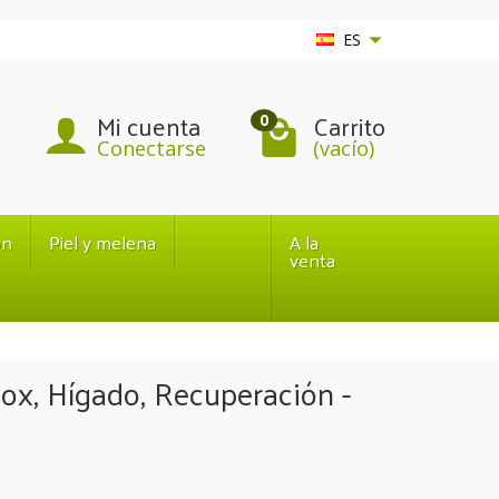
ES
Mi cuenta
Carrito
0
Conectarse
(vacío)
ón
Piel y melena
A la
venta
tox, Hígado, Recuperación -