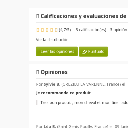
Calificaciones y evaluaciones de 
(
4,7
/
5
)
-
3
calificación(es) -
3
opinión
Ver la distribución
Puntúalo
Leer las opiniones
Opiniones
Por
Sylvie B.
(GREZIEU LA VARENNE, France) el
Je recommande ce produit
Tres bon produit , mon cheval et mon âne l'ado
Por
Léa B.
(Saint Genis Pouilly, France) el
09 Juni