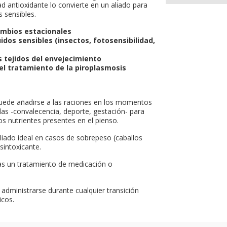
ad antioxidante lo convierte en un aliado para
 sensibles.
cambios estacionales
uidos sensibles (insectos, fotosensibilidad,
s tejidos del envejecimiento
l tratamiento de la piroplasmosis
 puede añadirse a las raciones en los momentos
as -convalecencia, deporte, gestación- para
s nutrientes presentes en el pienso.
liado ideal en casos de sobrepeso (caballos
sintoxicante.
as un tratamiento de medicación o
de administrarse durante cualquier transición
icos.