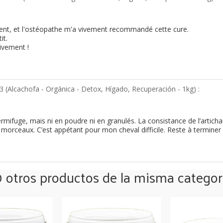
ment, et l'ostéopathe m'a vivement recommandé cette cure.
it.
ivement !
3 (
Alcachofa - Orgánica - Detox, Hígado, Recuperación - 1kg
) :
vermifuge, mais ni en poudre ni en granulés. La consistance de l’artic
orceaux. C’est appétant pour mon cheval difficile. Reste à terminer la
0 otros productos de la misma categorí