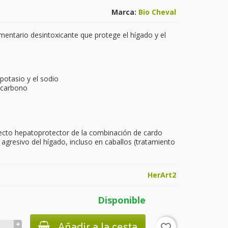
Marca:
Bio Cheval
entario desintoxicante que protege el hígado y el
 potasio y el sodio
e carbono
ecto hepatoprotector de la combinación de cardo
agresivo del hígado, incluso en caballos (tratamiento
HerArt2
Disponible
Añadir a la cesta
favorite_border