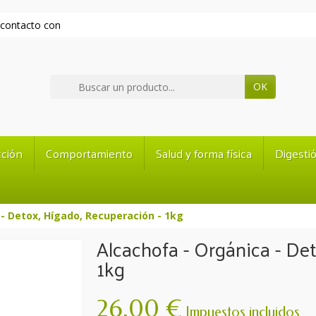
contacto con
OK
ción
Comportamiento
Salud y forma física
Digesti
- Detox, Hígado, Recuperación - 1kg
Alcachofa - Orgánica - De
1kg
26,00 €
Impuestos incluidos