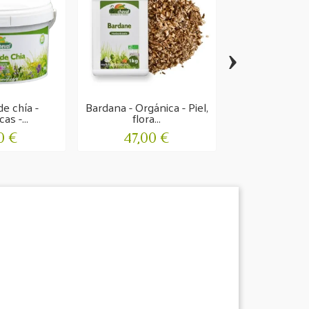
›
de chía -
Bardana - Orgánica - Piel,
Reina de los
as -...
flora...
Agricultu
0 €
47,00 €
24,00