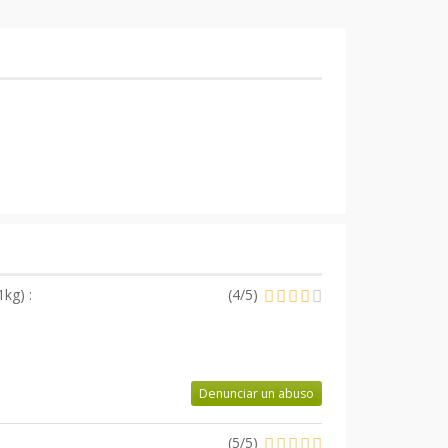
1kg
) :
(
4
/
5
)
Denunciar un abuso
(
5
/
5
)