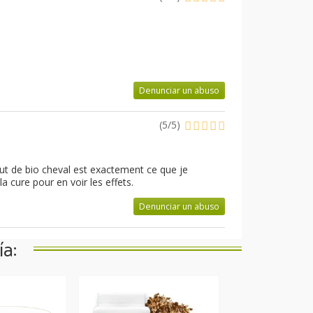
Denunciar un abuso
(
5
/
5
)
haut de bio cheval est exactement ce que je
 cure pour en voir les effets.
Denunciar un abuso
a: