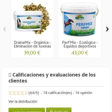
‹
›
DrainaMix - Orgánica -
Perf'Mix - Ecológico -
P
Eliminación de toxinas
Équidos deportivos
39,00 €
43,00 €
Calificaciones y evaluaciones de los
clientes
(
4,6
/
5
)
-
18
calificación(es) -
16
opinión
Ver la distribución
Puntúalo
Leer las opiniones