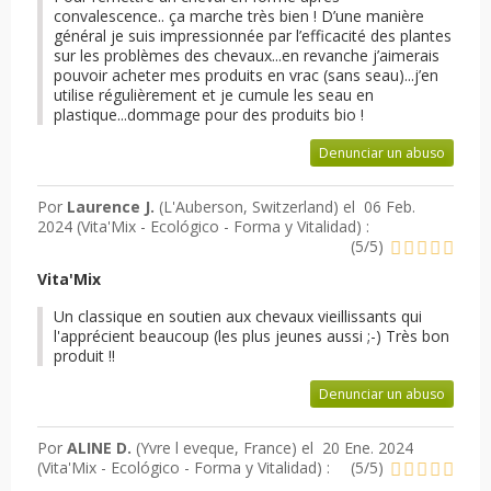
convalescence.. ça marche très bien ! D’une manière
général je suis impressionnée par l’efficacité des plantes
sur les problèmes des chevaux...en revanche j’aimerais
pouvoir acheter mes produits en vrac (sans seau)...j’en
utilise régulièrement et je cumule les seau en
plastique...dommage pour des produits bio !
Denunciar un abuso
Por
Laurence J.
(L'Auberson, Switzerland) el
06 Feb.
2024 (
Vita'Mix - Ecológico - Forma y Vitalidad
) :
(
5
/
5
)
Vita'Mix
Un classique en soutien aux chevaux vieillissants qui
l'apprécient beaucoup (les plus jeunes aussi ;-) Très bon
produit !!
Denunciar un abuso
Por
ALINE D.
(Yvre l eveque, France) el
20 Ene. 2024
(
Vita'Mix - Ecológico - Forma y Vitalidad
) :
(
5
/
5
)