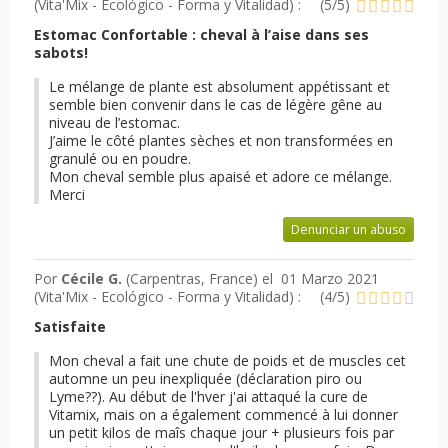
(
Vita'Mix - Ecológico - Forma y Vitalidad
) :
(
5
/
5
)
Estomac Confortable : cheval à l’aise dans ses
sabots!
Le mélange de plante est absolument appétissant et
semble bien convenir dans le cas de légère gêne au
niveau de l’estomac.
J’aime le côté plantes sèches et non transformées en
granulé ou en poudre.
Mon cheval semble plus apaisé et adore ce mélange.
Merci
Denunciar un abuso
Por
Cécile G.
(Carpentras, France) el
01 Marzo 2021
(
Vita'Mix - Ecológico - Forma y Vitalidad
) :
(
4
/
5
)
Satisfaite
Mon cheval a fait une chute de poids et de muscles cet
automne un peu inexpliquée (déclaration piro ou
Lyme??). Au début de l'hver j'ai attaqué la cure de
Vitamix, mais on a également commencé à lui donner
un petit kilos de maîs chaque jour + plusieurs fois par