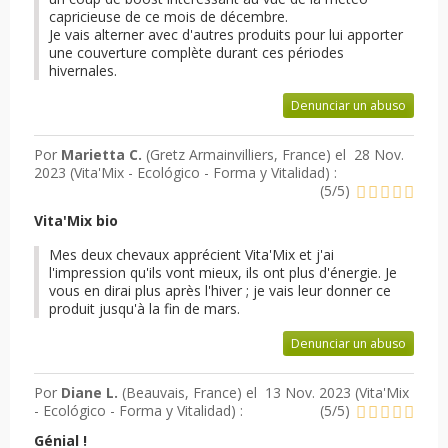
capricieuse de ce mois de décembre.
Je vais alterner avec d'autres produits pour lui apporter
une couverture complète durant ces périodes
hivernales.
Denunciar un abuso
Por
Marietta C.
(Gretz Armainvilliers, France) el
28 Nov.
2023 (
Vita'Mix - Ecológico - Forma y Vitalidad
) :
(
5
/
5
)
Vita'Mix bio
Mes deux chevaux apprécient Vita'Mix et j'ai
l'impression qu'ils vont mieux, ils ont plus d'énergie. Je
vous en dirai plus après l'hiver ; je vais leur donner ce
produit jusqu'à la fin de mars.
Denunciar un abuso
Por
Diane L.
(Beauvais, France) el
13 Nov. 2023 (
Vita'Mix
- Ecológico - Forma y Vitalidad
) :
(
5
/
5
)
Génial !