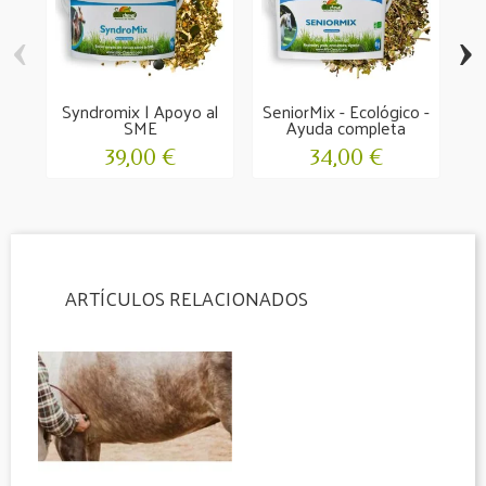
‹
›
Syndromix | Apoyo al
SeniorMix - Ecológico -
S
SME
Ayuda completa
39,00 €
34,00 €
ARTÍCULOS RELACIONADOS