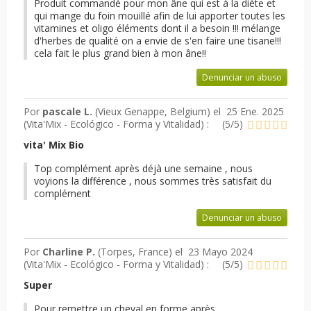
Produit commandé pour mon âne qui est à la diéte et
qui mange du foin mouillé afin de lui apporter toutes les
vitamines et oligo éléments dont il a besoin !!! mélange
d'herbes de qualité on a envie de s'en faire une tisane!!!
cela fait le plus grand bien à mon âne!!
Denunciar un abuso
Por
pascale L.
(Vieux Genappe, Belgium) el
25 Ene. 2025
(
Vita'Mix - Ecológico - Forma y Vitalidad
) :
(
5
/
5
)
vita' Mix Bio
Top complément après déjà une semaine , nous
voyions la différence , nous sommes très satisfait du
complément
Denunciar un abuso
Por
Charline P.
(Torpes, France) el
23 Mayo 2024
(
Vita'Mix - Ecológico - Forma y Vitalidad
) :
(
5
/
5
)
Super
Pour remettre un cheval en forme après