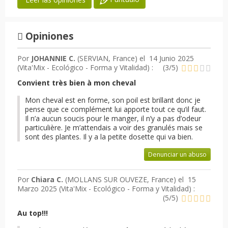
Opiniones
Por
JOHANNIE C.
(SERVIAN, France) el
14 Junio 2025
(
Vita'Mix - Ecológico - Forma y Vitalidad
) :
(
3
/
5
)
Convient très bien à mon cheval
Mon cheval est en forme, son poil est brillant donc je
pense que ce complément lui apporte tout ce qu’il faut.
Il n’a aucun soucis pour le manger, il n’y a pas d’odeur
particulière. Je m’attendais a voir des granulés mais se
sont des plantes. Il y a la petite dosette qui va bien.
Denunciar un abuso
Por
Chiara C.
(MOLLANS SUR OUVEZE, France) el
15
Marzo 2025 (
Vita'Mix - Ecológico - Forma y Vitalidad
) :
(
5
/
5
)
Au top!!!