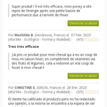
Super produit ! Il est très efficace, mon poney a vite
repris de l’énergie après une petite baisse de
performance due à l’arrivée de l’hiver.
Denunciar un abuso
Por
Mathilde B.
(Vendresse, France) el
07 Feb. 2023
(
Vita'Mix - Ecológico - Forma y Vitalidad
) :
(
4
/
5
)
Tres tres efficase
J'ai pris ce produit pour mon cheval qui a eu un coup de
mou mi saison hiver, en complément de vitamines via
des fruits et légumes, cela a redonné un vrai coup de
fouet à mon cheval !!
Denunciar un abuso
Por
CHRISTINE E.
(GROIX, France) el
28 Ene. 2023
(
Vita'Mix - Ecológico - Forma y Vitalidad
) :
(
3
/
5
)
El cliente ha calificado el producto pero no ha redactado
una opinión, o la misma se encuentra a la espera de ser