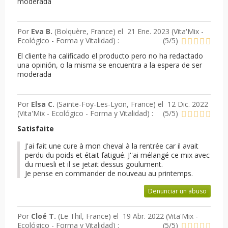
moderada
Por
Eva B.
(Bolquère, France) el
21 Ene. 2023 (
Vita'Mix -
Ecológico - Forma y Vitalidad
) :
(
5
/
5
)
El cliente ha calificado el producto pero no ha redactado
una opinión, o la misma se encuentra a la espera de ser
moderada
Por
Elsa C.
(Sainte-Foy-Les-Lyon, France) el
12 Dic. 2022
(
Vita'Mix - Ecológico - Forma y Vitalidad
) :
(
5
/
5
)
Satisfaite
J'ai fait une cure à mon cheval à la rentrée car il avait
perdu du poids et était fatigué. J''ai mélangé ce mix avec
du muesli et il se jetait dessus goulument.
Je pense en commander de nouveau au printemps.
Denunciar un abuso
Por
Cloé T.
(Le Thil, France) el
19 Abr. 2022 (
Vita'Mix -
Ecológico - Forma y Vitalidad
) :
(
5
/
5
)