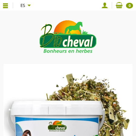
{*
*}
ES
0