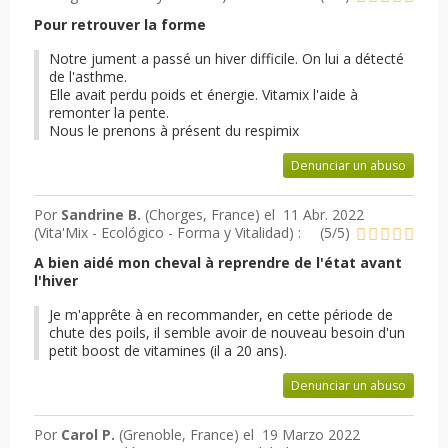
Pour retrouver la forme
Notre jument a passé un hiver difficile. On lui a détecté
de l'asthme.
Elle avait perdu poids et énergie. Vitamix l'aide à
remonter la pente.
Nous le prenons à présent du respimix
Denunciar un abuso
Por
Sandrine B.
(Chorges, France) el
11 Abr. 2022
(
Vita'Mix - Ecológico - Forma y Vitalidad
) :
(
5
/
5
)
A bien aidé mon cheval à reprendre de l'état avant
l'hiver
Je m'apprête à en recommander, en cette période de
chute des poils, il semble avoir de nouveau besoin d'un
petit boost de vitamines (il a 20 ans).
Denunciar un abuso
Por
Carol P.
(Grenoble, France) el
19 Marzo 2022