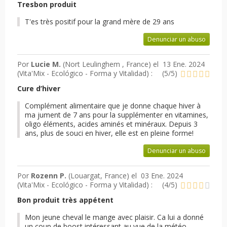
Tresbon produit
T'es très positif pour la grand mère de 29 ans
Denunciar un abuso
Por
Lucie M.
(Nort Leulinghem , France) el
13 Ene. 2024
(
Vita'Mix - Ecológico - Forma y Vitalidad
) :
(
5
/
5
)
Cure d’hiver
Complément alimentaire que je donne chaque hiver à
ma jument de 7 ans pour la supplémenter en vitamines,
oligo éléments, acides aminés et minéraux. Depuis 3
ans, plus de souci en hiver, elle est en pleine forme!
Denunciar un abuso
Por
Rozenn P.
(Louargat, France) el
03 Ene. 2024
(
Vita'Mix - Ecológico - Forma y Vitalidad
) :
(
4
/
5
)
Bon produit très appétent
Mon jeune cheval le mange avec plaisir. Ca lui a donné
un coup de boost intéressant au vue de la météo