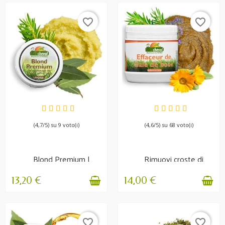
favorite_border
favorite_border
DISPONIBILE
DISPONIBILE
(4,7/5) su 9 voto(i)
(4,6/5) su 68 voto(i)
Blond Premium |
Rimuovi croste di
Balsamo nutriente
fango - Igiene e
protezione
13,20 €
14,00 €
favorite_border
favorite_border