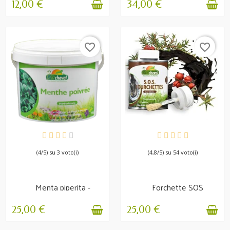
12,00 €
34,00 €
favorite_border
favorite_border
DISPONIBILE
DISPONIBILE
(4/5) su 3 voto(i)
(4,8/5) su 54 voto(i)
Menta piperita -
Forchette SOS
Biologico -
Digestione,...
25,00 €
25,00 €