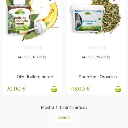
DISPONIBILE
DISPONIBILE
(4,9/5) su 32 voto(i)
(4,9/5) su 25 voto(i)
Olio di alloro nobile
PodoMix - Organico -
Crescita e...
Piedi deboli
20,00 €
43,00 €
Mostra 1-12 di 45 articoli
Avanti