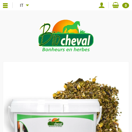
{*
*}
IT
0