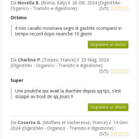
Da
Novella B.
(Roma, Italy) il
26 Ott. 2024 (
DigestMix -
Organico - Transito e digestione
) :
(
5
/
5
)
Ottimo
Il mio cavallo mostrava segni di gastrite scomparsi in
tempo record dopo neanche 10 giorni
Segnalare un abuso
Da
Charline P.
(Torpes, France) il
23 Mag. 2024
(
DigestMix - Organico - Transito e digestione
) :
(
5
/
5
)
Super
Une pouliche qui avait la diarrhée depuis qq tps, s’est
stoppé au bout de qq jours !!
Segnalare un abuso
Da
Cosette G.
(Moffans et Vacheresse, France) il
14 Gen.
2024 (
DigestMix - Organico - Transito e digestione
) :
(
5
/
5
)