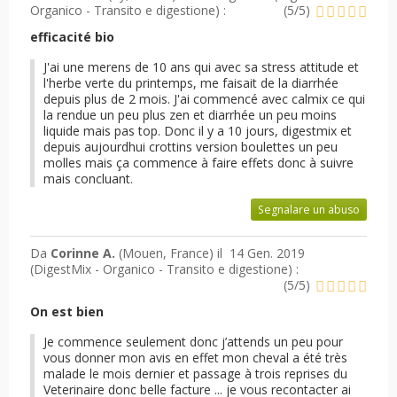
Organico - Transito e digestione
) :
(
5
/
5
)
efficacité bio
J'ai une merens de 10 ans qui avec sa stress attitude et
l'herbe verte du printemps, me faisait de la diarrhée
depuis plus de 2 mois. J'ai commencé avec calmix ce qui
la rendue un peu plus zen et diarrhée un peu moins
liquide mais pas top. Donc il y a 10 jours, digestmix et
depuis aujourdhui crottins version boulettes un peu
molles mais ça commence à faire effets donc à suivre
mais concluant.
Segnalare un abuso
Da
Corinne A.
(Mouen, France) il
14 Gen. 2019
(
DigestMix - Organico - Transito e digestione
) :
(
5
/
5
)
On est bien
Je commence seulement donc j’attends un peu pour
vous donner mon avis en effet mon cheval a été très
malade le mois dernier et passage à trois reprises du
Veterinaire donc belle facture ... je vous recontacter ai