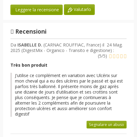
Valutarlo
Leggere la recensione
Recensioni
Da
ISABELLE D.
(CARNAC ROUFFIAC, France) il
24 Mag.
2025 (
DigestMix - Organico - Transito e digestione
) :
(
5
/
5
)
Très bon produit
J'utilise ce complément en variation avec Ulcérix sur
mon cheval qui a eu des ulcères par le passé et qui est
parfois très ballonné. Il présente moins de gaz après
une dizaine de jours d'utilisation et ses crottins sont
plus conséquents. Je pense que je continuerais à
alterner les 2 compléments afin de poursuivre la
protection ulcères et aussi améliorer son confort
digestif
Segnalare un abuso