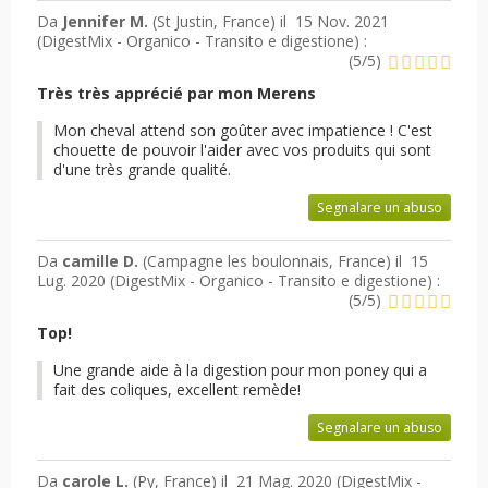
Da
Jennifer M.
(St Justin, France) il
15 Nov. 2021
(
DigestMix - Organico - Transito e digestione
) :
(
5
/
5
)
Très très apprécié par mon Merens
Mon cheval attend son goûter avec impatience ! C'est
chouette de pouvoir l'aider avec vos produits qui sont
d'une très grande qualité.
Segnalare un abuso
Da
camille D.
(Campagne les boulonnais, France) il
15
Lug. 2020 (
DigestMix - Organico - Transito e digestione
) :
(
5
/
5
)
Top!
Une grande aide à la digestion pour mon poney qui a
fait des coliques, excellent remède!
Segnalare un abuso
Da
carole L.
(Py, France) il
21 Mag. 2020 (
DigestMix -