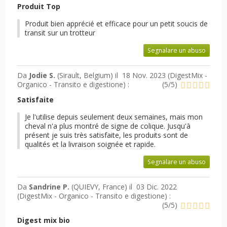
Produit Top
Produit bien apprécié et efficace pour un petit soucis de
transit sur un trotteur
Segnalare un abuso
Da
Jodie S.
(Sirault, Belgium) il
18 Nov. 2023 (
DigestMix -
Organico - Transito e digestione
) :
(
5
/
5
)
Satisfaite
Je l'utilise depuis seulement deux semaines, mais mon
cheval n'a plus montré de signe de colique. Jusqu'à
présent je suis très satisfaite, les produits sont de
qualités et la livraison soignée et rapide.
Segnalare un abuso
Da
Sandrine P.
(QUIEVY, France) il
03 Dic. 2022
(
DigestMix - Organico - Transito e digestione
) :
(
5
/
5
)
Digest mix bio