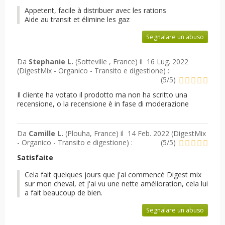
Appetent, facile à distribuer avec les rations
Aide au transit et élimine les gaz
Segnalare un abuso
Da
Stephanie L.
(Sotteville , France) il
16 Lug. 2022
(
DigestMix - Organico - Transito e digestione
) :
(
5
/
5
)
Il cliente ha votato il prodotto ma non ha scritto una
recensione, o la recensione è in fase di moderazione
Da
Camille L.
(Plouha, France) il
14 Feb. 2022 (
DigestMix
- Organico - Transito e digestione
) :
(
5
/
5
)
Satisfaite
Cela fait quelques jours que j'ai commencé Digest mix
sur mon cheval, et j'ai vu une nette amélioration, cela lui
a fait beaucoup de bien.
Segnalare un abuso