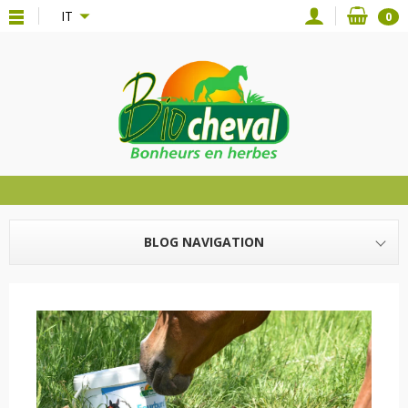
{*
*}
IT
0
BLOG NAVIGATION