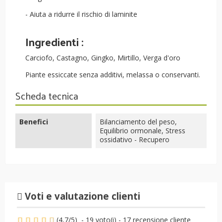
- Aiuta a ridurre il rischio di laminite
Ingredienti :
Carciofo, Castagno, Gingko, Mirtillo, Verga d'oro
Piante essiccate senza additivi, melassa o conservanti.
Scheda tecnica
Benefici
Bilanciamento del peso,
Equilibrio ormonale, Stress
ossidativo - Recupero
Voti e valutazione clienti
(
4,7
/
5
)
-
19
voto(i) -
17
recensione cliente