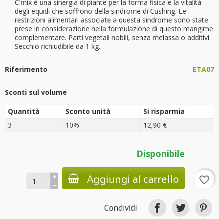
C'mix è una sinergia di piante per la forma fisica e la vitalità
degli equidi che soffrono della sindrome di Cushing. Le
restrizioni alimentari associate a questa sindrome sono state
prese in considerazione nella formulazione di questo mangime
complementare. Parti vegetali nobili, senza melassa o additivi.
Secchio richiudibile da 1 kg.
Riferimento
ETA07
Sconti sul volume
Quantità
Sconto unità
Si risparmia
3
10%
12,90 €
Disponibile
Aggiungi al carrello
favorite_border
Condividi