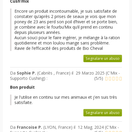
Cush’mix
Encore un produit incontournable, je suis satisfaite de
constater qu’après 2 prises de seaux je vois que mon
poney de 23 ans perd son poil d’hiver et se porte bien,
je combine avec le fourbu’Mix qu’il prend en continu
depuis plusieurs années.
Aucun souci pour le faire ingérer, je mélange à la ration
quotidienne et mon loulou mange sans problème.
Ravie de l’efficacité des produits de Bio Cheval
Segnalare un abuso
Da
Sophie P.
(Cabriès , France) il
29 Marzo 2025 (
C'Mix -
Supporto Cushing
) :
(
5
/
5
)
Bon produit
Je l'utilise en continu sur mes animaux et j'en suis très
satisfaite.
Segnalare un abuso
Da
Francoise P.
(LYON, France) il
12 Mag. 2024 (
C'Mix -