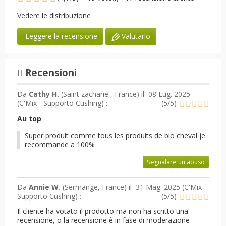
Vedere le distribuzione
Valutarlo
Leggere la recensione
Recensioni
Da
Cathy H.
(Saint zacharie , France) il
08 Lug. 2025
(
C'Mix - Supporto Cushing
) :
(
5
/
5
)
Au top
Super produit comme tous les produits de bio cheval je
recommande a 100%
Segnalare un abuso
Da
Annie W.
(Sermange, France) il
31 Mag. 2025 (
C'Mix -
Supporto Cushing
) :
(
5
/
5
)
Il cliente ha votato il prodotto ma non ha scritto una
recensione, o la recensione è in fase di moderazione