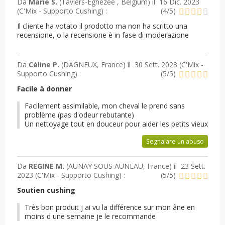
Da
Marie S.
(Taviers-Eghezée , Belgium) il
16 Dic. 2023
(
C'Mix - Supporto Cushing
) :
(
4
/
5
)
Il cliente ha votato il prodotto ma non ha scritto una
recensione, o la recensione è in fase di moderazione
Da
Céline P.
(DAGNEUX, France) il
30 Sett. 2023 (
C'Mix -
Supporto Cushing
) :
(
5
/
5
)
Facile à donner
Facilement assimilable, mon cheval le prend sans
problème (pas d'odeur rebutante)
Un nettoyage tout en douceur pour aider les petits vieux
Segnalare un abuso
Da
REGINE M.
(AUNAY SOUS AUNEAU, France) il
23 Sett.
2023 (
C'Mix - Supporto Cushing
) :
(
5
/
5
)
Soutien cushing
Très bon produit j ai vu la différence sur mon âne en
moins d une semaine je le recommande