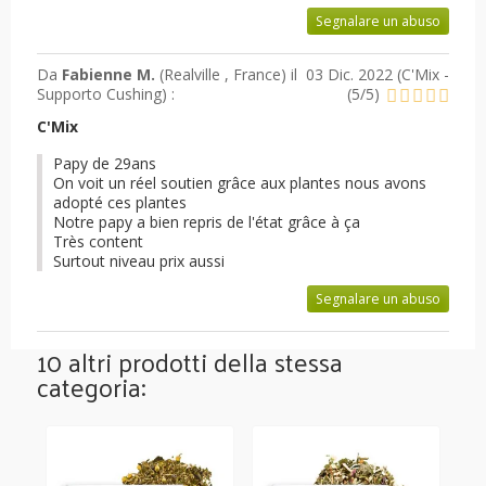
Segnalare un abuso
Da
Fabienne M.
(Realville , France) il
03 Dic. 2022 (
C'Mix -
Supporto Cushing
) :
(
5
/
5
)
C'Mix
Papy de 29ans
On voit un réel soutien grâce aux plantes nous avons
adopté ces plantes
Notre papy a bien repris de l'état grâce à ça
Très content
Surtout niveau prix aussi
Segnalare un abuso
10 altri prodotti della stessa
categoria: