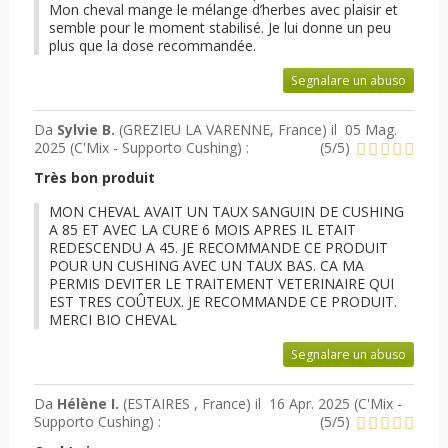
Mon cheval mange le mélange d’herbes avec plaisir et
semble pour le moment stabilisé. Je lui donne un peu
plus que la dose recommandée.
Segnalare un abuso
Da
Sylvie B.
(GREZIEU LA VARENNE, France) il
05 Mag.
2025 (
C'Mix - Supporto Cushing
) :
(
5
/
5
)
Très bon produit
MON CHEVAL AVAIT UN TAUX SANGUIN DE CUSHING
A 85 ET AVEC LA CURE 6 MOIS APRES IL ETAIT
REDESCENDU A 45. JE RECOMMANDE CE PRODUIT
POUR UN CUSHING AVEC UN TAUX BAS. CA MA
PERMIS DEVITER LE TRAITEMENT VETERINAIRE QUI
EST TRES COÛTEUX. JE RECOMMANDE CE PRODUIT.
MERCI BIO CHEVAL
Segnalare un abuso
Da
Hélène I.
(ESTAIRES , France) il
16 Apr. 2025 (
C'Mix -
Supporto Cushing
) :
(
5
/
5
)