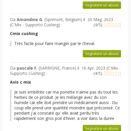
Segnalare un abuso
Da
Amandine G.
(Sprimont, Belgium) il
20 Mag. 2023
(
C'Mix - Supporto Cushing
) :
(
4
/
5
)
Cmix cushing
Très facile pour faire manger par le cheval.
Segnalare un abuso
Da
pascale F.
(SARRIGNE, France) il
16 Apr. 2023 (
C'Mix -
Supporto Cushing
) :
(
4
/
5
)
Avis c mix
Je suis embêtée car ma ponette n'aime pas du tout les
herbes de ce produit. Je les mélange avec du son
humide car elle doit prendre un médicament aussi . Du
coup elle prend une quantité moindre que préconisé. Ce
pendant j'ai constaté qu' elle avait perdu très
rapidement son gros poil d'hiver. a voir dans la durée
Segnalare un abuso