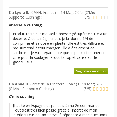
Da
Lydia B.
(CAEN, France) il
14 Mag. 2025 (
C'Mix -
Supporto Cushing
) :
(
3
/
5
)
ânesse a cushing
Produit testé sur ma vieille ânesse (récupérée suite à un
décès et à de la négligence), je lui donne 1/4 de
comprimé et sa dose en plante. Elle est très difficile et
me surprend à tout manger. Elle a également de
l'arthrose, je vais regarder ce que je peux lui donner en
cure pour la soulager. Produits top et cerise sur le
gâteau BIO.
Segnalare un abuso
Da
Anne D.
(Jerez de la Frontera, Spain) il
10 Mag. 2025
(
C'Mix - Supporto Cushing
) :
(
5
/
5
)
C’mix cushing
J’habite en Espagne et j’en suis à ma 2e commande.
Tout s’est très bien passé grâce à l’intérêt de mon
interlocuteur de Bio Cheval à répondre à mes questions.