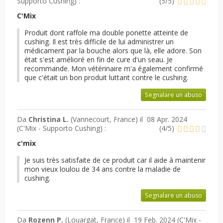
Supporto Cushing
) :
(
5
/
5
)
C'Mix
Produit dont raffole ma double ponette atteinte de
cushing. Il est très difficile de lui administrer un
médicament par la bouche alors que là, elle adore. Son
état s'est amélioré en fin de cure d'un seau. Je
recommande. Mon vétérinaire m'a également confirmé
que c'était un bon produit luttant contre le cushing.
Segnalare un abuso
Da
Christina L.
(Vannecourt, France) il
08 Apr. 2024
(
C'Mix - Supporto Cushing
) :
(
4
/
5
)
c'mix
Je suis très satisfaite de ce produit car il aide à maintenir
mon vieux loulou de 34 ans contre la maladie de
cushing.
Segnalare un abuso
Da
Rozenn P.
(Louargat, France) il
19 Feb. 2024 (
C'Mix -