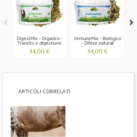
‹
›
DigestMix - Organico -
ImmuneMix - Biologico
Transito e digestione
- Difese naturali
F
34,00 €
34,00 €
ARTICOLI CORRELATI