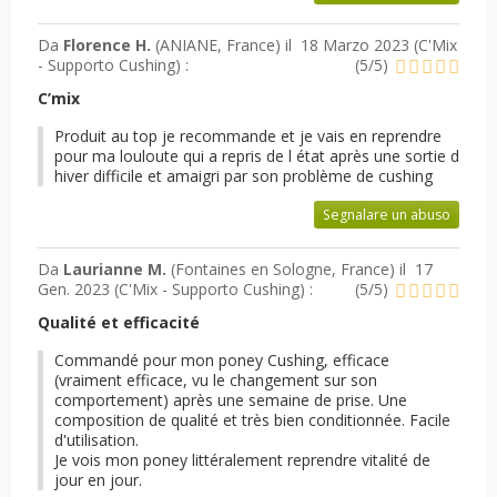
Da
Florence H.
(ANIANE, France) il
18 Marzo 2023 (
C'Mix
- Supporto Cushing
) :
(
5
/
5
)
C’mix
Produit au top je recommande et je vais en reprendre
pour ma louloute qui a repris de l état après une sortie d
hiver difficile et amaigri par son problème de cushing
Segnalare un abuso
Da
Laurianne M.
(Fontaines en Sologne, France) il
17
Gen. 2023 (
C'Mix - Supporto Cushing
) :
(
5
/
5
)
Qualité et efficacité
Commandé pour mon poney Cushing, efficace
(vraiment efficace, vu le changement sur son
comportement) après une semaine de prise. Une
composition de qualité et très bien conditionnée. Facile
d'utilisation.
Je vois mon poney littéralement reprendre vitalité de
jour en jour.