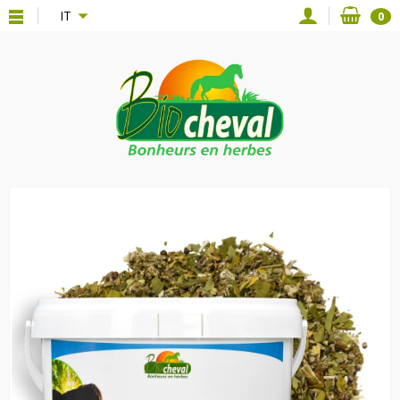
{*
*}
IT
0