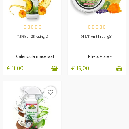
BESCHIKBAAR
BESCHIKBAAR
(4,8/5) on 28 rating(s)
(4,8/5) on 31 rating(s)
Calendula maceraat
PhytoPlaie -
Irritatie en jeuk
Regenererende
balsem
€ 11,00
€ 19,00
favorite_border