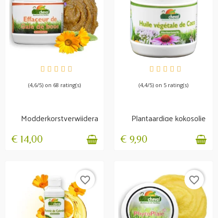
BESCHIKBAAR
BESCHIKBAAR
(4,6/5) on 68 rating(s)
(4,4/5) on 5 rating(s)
Modderkorstverwijderaar
Plantaardige kokosolie
- Hygiëne en...
- Manen, huid,...
€ 14,00
€ 9,90
favorite_border
favorite_border