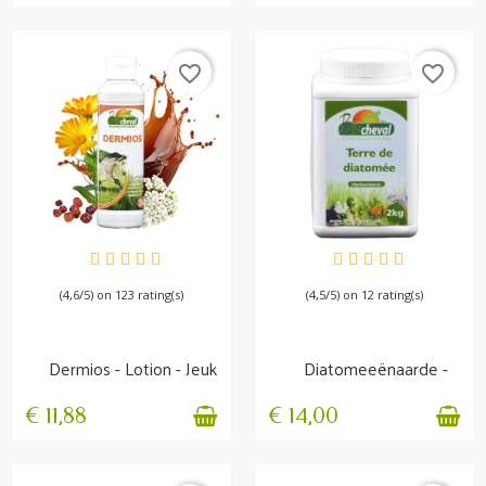
favorite_border
favorite_border
OP VOORRAAD
BESCHIKBAAR
(4,6/5) on 123 rating(s)
(4,5/5) on 12 rating(s)
Dermios - Lotion - Jeuk
Diatomeeënaarde -
en huidproblemen
Niet-gekalkt -
Inwendige...
€ 11,88
€ 14,00