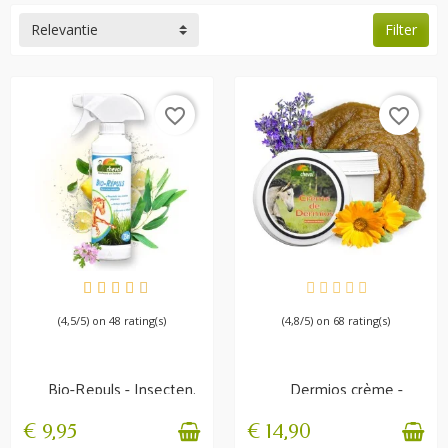
Relevantie
Filter
favorite_border
favorite_border
OP VOORRAAD
BESCHIKBAAR
(4,5/5) on 48 rating(s)
(4,8/5) on 68 rating(s)
Bio-Repuls - Insecten,
Dermios crème -
vliegen,...
Zomereuk
€ 9,95
€ 14,90