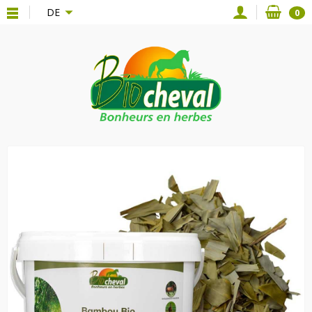
{*
*}
DE
0