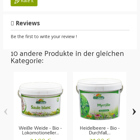
Rate it
Reviews
Be the first to write your review !
10 andere Produkte in der gleichen
Kategorie:
‹
›
Weiße Weide - Bio -
Heidelbeere - Bio -
L
Lokomotioneller...
Durchfall,...
M