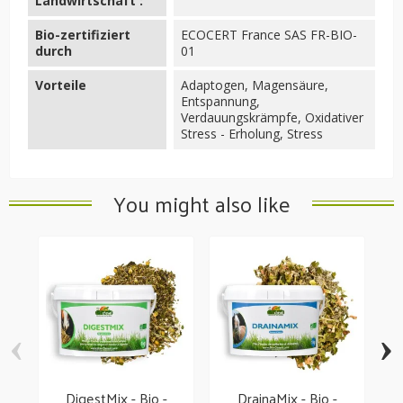
Landwirtschaft :
Bio-zertifiziert
ECOCERT France SAS FR-BIO-
durch
01
Vorteile
Adaptogen, Magensäure,
Entspannung,
Verdauungskrämpfe, Oxidativer
Stress - Erholung, Stress
You might also like
‹
›
DigestMix - Bio -
DrainaMix - Bio -