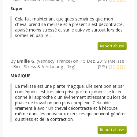
Super
Cela fait maintenant quelques semaines que mon
cheval prend sa mélisse et à présent il est décontracté,
apaisé moins stressé et sur le qui-vive surtout lors des
sorties en pâture .
Report abuse
By
Emilie G.
(Vennecy, France) on
15 Dez. 2019 (
Melisse
- Bio - Stress & Verdauung - 1kg
) :
(
5
/
5
)
MAGIQUE
La mélisse est une plante magique. Elle sent bon et par
conséquent est très bien prise par ma jument. Je lui en
donne à l'approche d'un événement stressant ou lors de
phase de travail un peu plus complexe. Cela aide
vraiment à avoir un cheval décontracté et à l'écoute
même dans les nouveaux exercices qui peuvent générer
du stress et de la contraction.
Report abuse