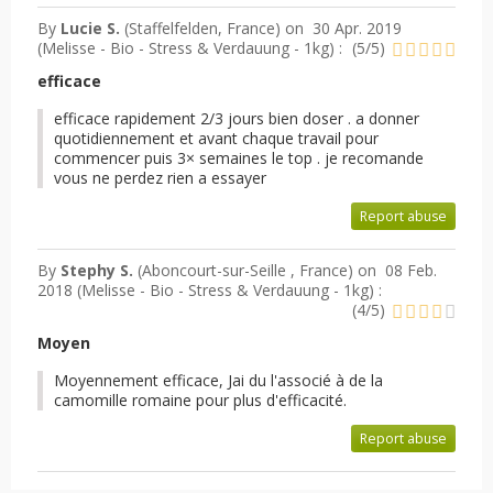
By
Lucie S.
(Staffelfelden, France) on
30 Apr. 2019
(
Melisse - Bio - Stress & Verdauung - 1kg
) :
(
5
/
5
)
efficace
efficace rapidement 2/3 jours bien doser . a donner
quotidiennement et avant chaque travail pour
commencer puis 3× semaines le top . je recomande
vous ne perdez rien a essayer
Report abuse
By
Stephy S.
(Aboncourt-sur-Seille , France) on
08 Feb.
2018 (
Melisse - Bio - Stress & Verdauung - 1kg
) :
(
4
/
5
)
Moyen
Moyennement efficace, Jai du l'associé à de la
camomille romaine pour plus d'efficacité.
Report abuse