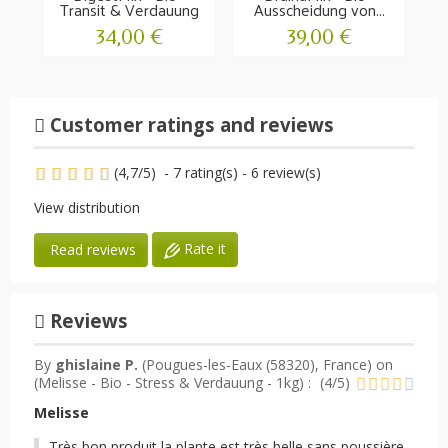
Transit & Verdauung
Ausscheidung von...
34,00 €
39,00 €
Customer ratings and reviews
(
4,7
/
5
)
-
7
rating(s) -
6
review(s)
View distribution
Rate it
Read reviews
Reviews
By
ghislaine P.
(Pougues-les-Eaux (58320), France) on
(
Melisse - Bio - Stress & Verdauung - 1kg
) :
(
4
/
5
)
Melisse
Très bon produit la plante est très belle sans poussière.