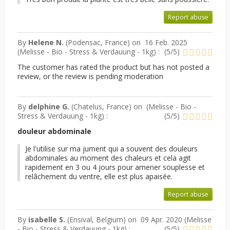
Report abuse
By
Helene N.
(Podensac, France) on
16 Feb. 2025
(
Melisse - Bio - Stress & Verdauung - 1kg
) :
(
5
/
5
)
The customer has rated the product but has not posted a
review, or the review is pending moderation
By
delphine G.
(Chatelus, France) on
(
Melisse - Bio -
Stress & Verdauung - 1kg
) :
(
5
/
5
)
douleur abdominale
Je l'utilise sur ma jument qui a souvent des douleurs
abdominales au moment des chaleurs et cela agit
rapidement en 3 ou 4 jours pour amener souplesse et
relâchement du ventre, elle est plus apaisée.
Report abuse
By
isabelle S.
(Ensival, Belgium) on
09 Apr. 2020 (
Melisse
- Bio - Stress & Verdauung - 1kg
) :
(
5
/
5
)