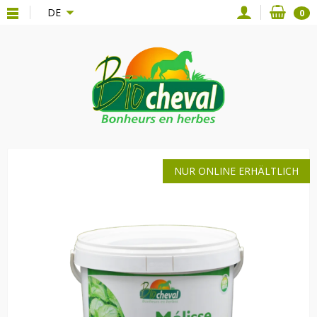
{*
*}
DE
0
NUR ONLINE ERHÄLTLICH