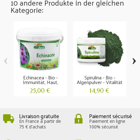
10 andere Produkte in der gleichen
Kategorie:
‹
›
Echinacea - Bio -
Spirulina - Bio -
Immunität, Haut,
Algenpulver - Vitalität
V
Atmung...
25,00 €
14,90 €
Livraison gratuite
Paiement sécurisé
En France à partir de
Paiement en ligne
75 € d'achats
100% sécurisé