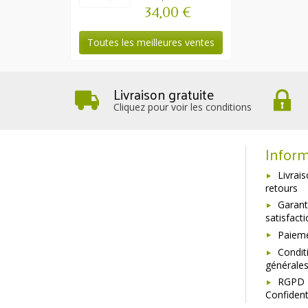
34,00 €
Toutes les meilleures ventes
Livraison gratuite
Cliquez pour voir les conditions
Inform
Livrai
retours
Garant
satisfact
Paieme
Condit
générale
RGPD 
Confident