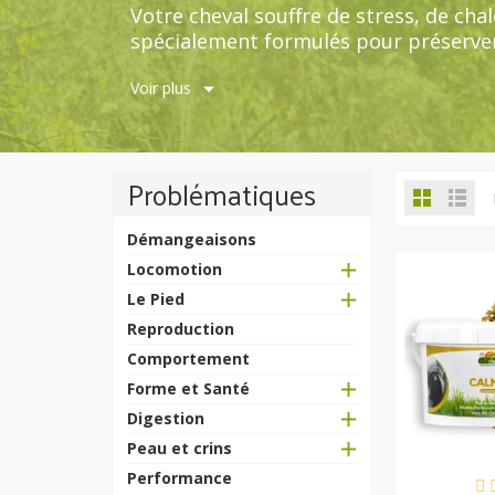
Votre cheval souffre de stress, de ch
spécialement formulés pour préserver 
cheval, ainsi qu'une bonne relation ch
Voir plus
Problématiques
Démangeaisons
Locomotion
Le Pied
Reproduction
Comportement
Forme et Santé
Digestion
Peau et crins
Performance
EN