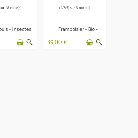
 sur 48 note(s)
(4,7/5) sur 3 note(s)
uls - Insectes,
Framboisier - Bio -
ches, taons
Chaleurs & diarrhées
-...
39,00 €