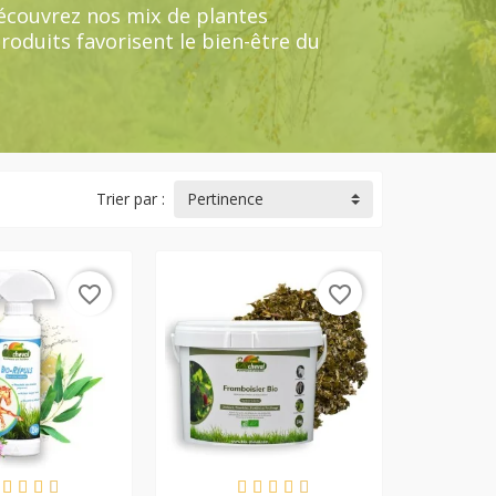
Découvrez nos mix de plantes
oduits favorisent le bien-être du
Trier par :
Pertinence
favorite_border
favorite_border
N STOCK
EN STOCK