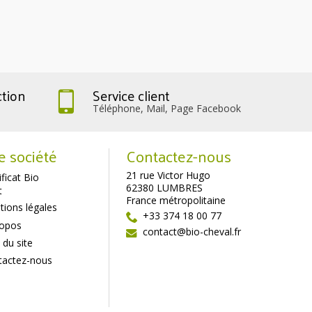
ction
Service client
Téléphone, Mail, Page Facebook
e société
Contactez-nous
21 rue Victor Hugo
ificat Bio
62380 LUMBRES
t
France métropolitaine
ions légales
+33 374 18 00 77
ropos
contact@bio-cheval.fr
 du site
tactez-nous