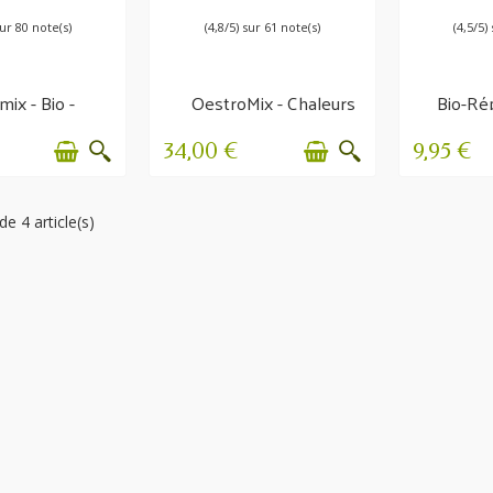
sur 80 note(s)
(4,8/5) sur 61 note(s)
(4,5/5)
mix - Bio -
OestroMix - Chaleurs
Bio-Rép
axation &
difficiles
mou
centration
34,00 €
9,95 €
de 4 article(s)