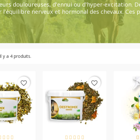
aleurs douloureuses, d'ennui ou d'hyper-excitation. 
l'équilibre nerveux et hormonal des chevaux. Ces pr
eval/cavalier aux soins comme au travail.
Il y a 4 produits.
favorite_border
favorite_border
 STOCK
EN STOCK
E