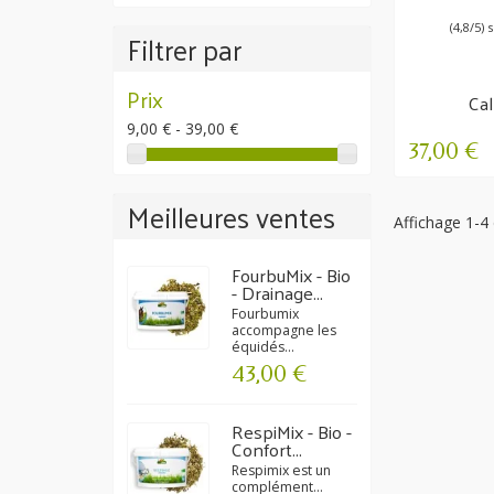
(4,8/5) 
Filtrer par
Prix
Cal
Rel
9,00 € - 39,00 €
con
37,00 €
Meilleures ventes
Affichage 1-4 
FourbuMix - Bio
- Drainage...
Fourbumix
accompagne les
équidés...
43,00 €
RespiMix - Bio -
Confort...
Respimix est un
complément...