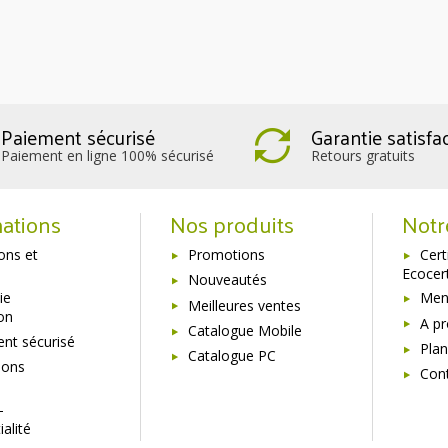
Paiement sécurisé
Garantie satisfa
Paiement en ligne 100% sécurisé
Retours gratuits
ations
Nos produits
Notr
sons et
Promotions
Cert
Ecocer
Nouveautés
ie
Ment
Meilleures ventes
ion
A p
Catalogue Mobile
nt sécurisé
Plan
Catalogue PC
ions
Con
s
-
ialité