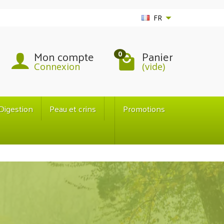
FR
Mon compte
Panier
0
Connexion
(vide)
Digestion
Peau et crins
Promotions