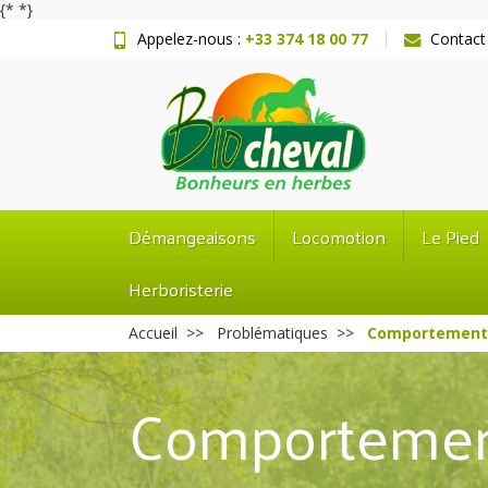
{*
*}
Appelez-nous :
+33 374 18 00 77
Contact
Démangeaisons
Locomotion
Le Pied
Herboristerie
Accueil
Problématiques
Comportement
Comporteme