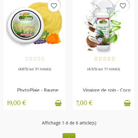
favorite_border
favorite_border
EN STOCK
EN STOCK
(4,8/5) sur 31 note(s)
(4,5/5) sur 11 note(s)
PhytoPlaie - Baume
Vinaigre de soin - Coco
régénérant
& Aloe Vera -...
19,00 €
7,00 €
Affichage 1-6 de 6 article(s)