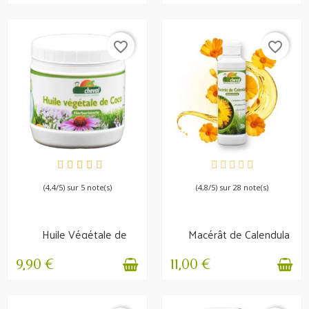
favorite_border
favorite_border
EN STOCK
EN STOCK
(4,4/5) sur 5 note(s)
(4,8/5) sur 28 note(s)
Huile Végétale de
Macérât de Calendula
Coco - Crins, Peau,...
Irritations et...
9,90 €
11,00 €