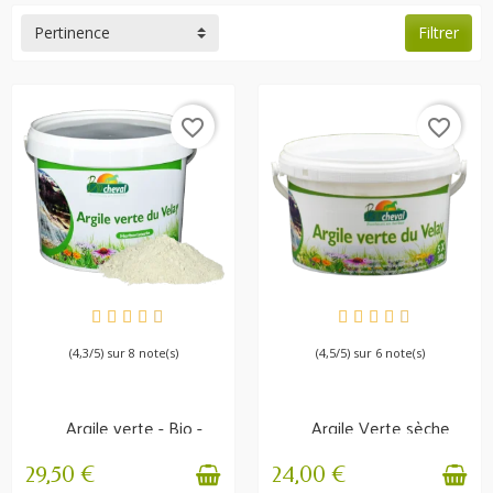
Pertinence
Filtrer
favorite_border
favorite_border
EN STOCK
EN STOCK
(4,3/5) sur 8 note(s)
(4,5/5) sur 6 note(s)
Argile verte - Bio -
Argile Verte sèche
Usage interne et
pour cataplasme 1.5 kg
externe
29,50 €
24,00 €