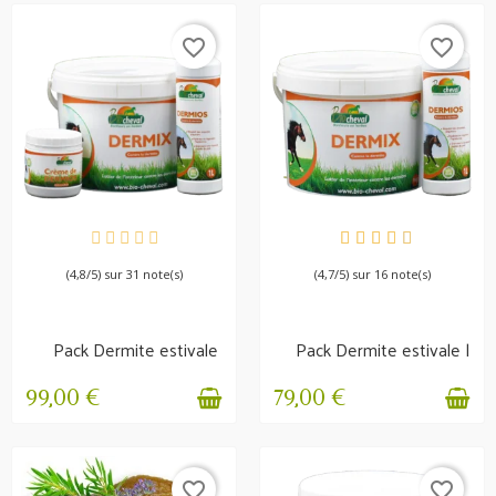
favorite_border
favorite_border
EN STOCK
EN STOCK
(4,8/5) sur 31 note(s)
(4,7/5) sur 16 note(s)
Pack Dermite estivale
Pack Dermite estivale |
intégral |...
Dermix + Dermios
99,00 €
79,00 €
favorite_border
favorite_border