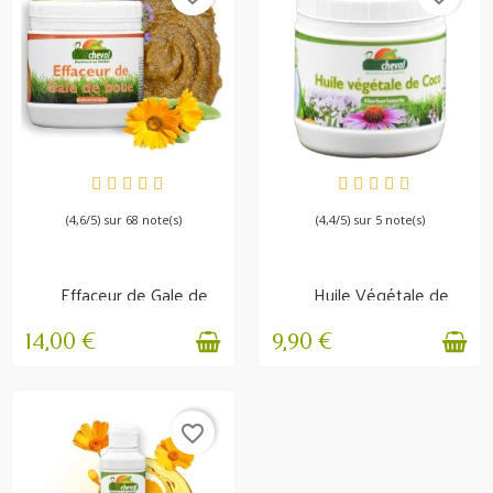
EN STOCK
EN STOCK
(4,6/5) sur 68 note(s)
(4,4/5) sur 5 note(s)
Effaceur de Gale de
Huile Végétale de
boue - Hygiène et...
Coco - Crins, Peau,...
14,00 €
9,90 €
favorite_border