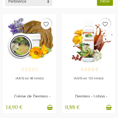
Pertinence
Filtrer
favorite_border
favorite_border
EN STOCK
EN STOCK
(4,8/5) sur 68 note(s)
(4,6/5) sur 123 note(s)
Crème de Dermios -
Dermios - Lotion -
Démangeaisons
Démangeaisons et...
estivales
14,90 €
11,88 €