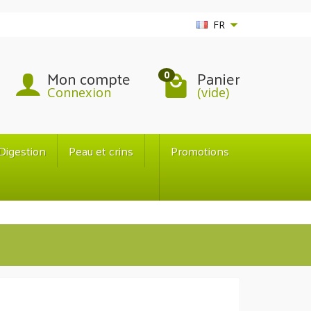
FR
Mon compte
Panier
0
Connexion
(vide)
Digestion
Peau et crins
Promotions