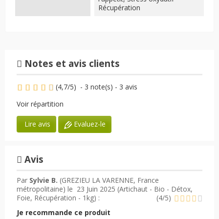
Récupération
Notes et avis clients
(
4,7
/
5
)
-
3
note(s) -
3
avis
Voir répartition
Evaluez-le
Lire avis
Avis
Par
Sylvie B.
(GREZIEU LA VARENNE, France
métropolitaine) le
23 Juin 2025 (
Artichaut - Bio - Détox,
Foie, Récupération - 1kg
) :
(
4
/
5
)
Je recommande ce produit