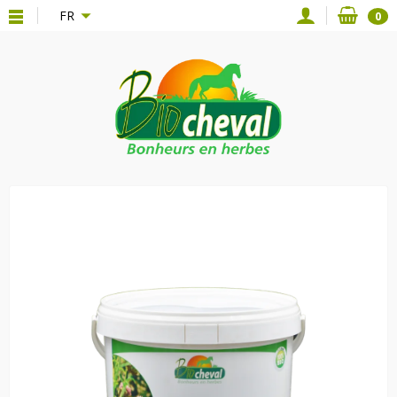
{*
*}
FR
0