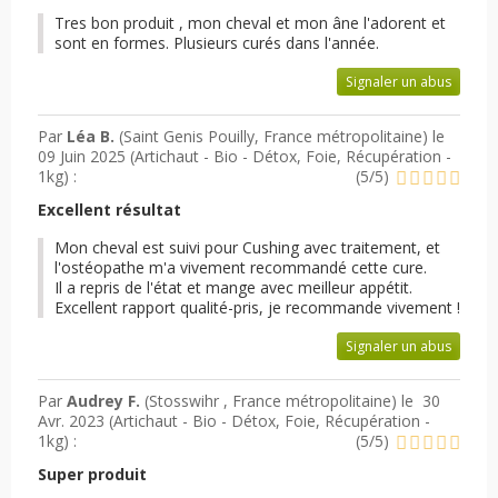
Tres bon produit , mon cheval et mon âne l'adorent et
sont en formes. Plusieurs curés dans l'année.
Signaler un abus
Par
Léa B.
(Saint Genis Pouilly, France métropolitaine) le
09 Juin 2025 (
Artichaut - Bio - Détox, Foie, Récupération -
1kg
) :
(
5
/
5
)
Excellent résultat
Mon cheval est suivi pour Cushing avec traitement, et
l'ostéopathe m'a vivement recommandé cette cure.
Il a repris de l'état et mange avec meilleur appétit.
Excellent rapport qualité-pris, je recommande vivement !
Signaler un abus
Par
Audrey F.
(Stosswihr , France métropolitaine) le
30
Avr. 2023 (
Artichaut - Bio - Détox, Foie, Récupération -
1kg
) :
(
5
/
5
)
Super produit