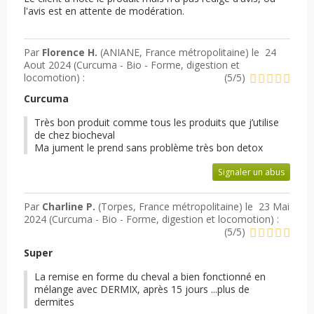
l'avis est en attente de modération.
Par
Florence H.
(ANIANE, France métropolitaine) le
24
Aout 2024 (
Curcuma - Bio - Forme, digestion et
locomotion
) :
(
5
/
5
)
Curcuma
Très bon produit comme tous les produits que j’utilise
de chez biocheval
Ma jument le prend sans problème très bon detox
Signaler un abus
Par
Charline P.
(Torpes, France métropolitaine) le
23 Mai
2024 (
Curcuma - Bio - Forme, digestion et locomotion
) :
(
5
/
5
)
Super
La remise en forme du cheval a bien fonctionné en
mélange avec DERMIX, après 15 jours ...plus de
dermites