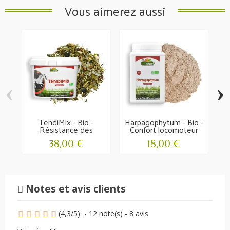
Vous aimerez aussi
‹
›
TendiMix - Bio -
Harpagophytum - Bio -
Na
Résistance des
Confort locomoteur
tendons
38,00 €
18,00 €
Notes et avis clients
(
4,3
/
5
)
-
12
note(s) -
8
avis