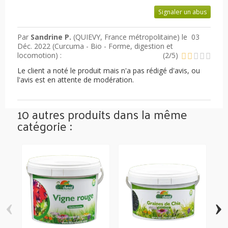
Signaler un abus
Par
Sandrine P.
(QUIEVY, France métropolitaine) le
03
Déc. 2022 (
Curcuma - Bio - Forme, digestion et
locomotion
) :
(
2
/
5
)
Le client a noté le produit mais n'a pas rédigé d'avis, ou
l'avis est en attente de modération.
10 autres produits dans la même
catégorie :
‹
›