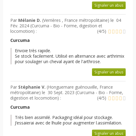
Signaler un abus
Par
Mélanie D.
(Verrières , France métropolitaine) le
04
Fév. 2024 (
Curcuma - Bio - Forme, digestion et
locomotion
) :
(
4
/
5
)
Curcuma
Envoie très rapide.
Se stock facilement. Utilisé en alternance avec arthrimix
pour soulager un cheval ayant de l'arthrose.
Signaler un abus
Par
Stéphanie V.
(Honguemare guénouville, France
métropolitaine) le
30 Sept. 2023 (
Curcuma - Bio - Forme,
digestion et locomotion
) :
(
4
/
5
)
Curcuma
Très bien assimilé. Packaging idéal pour stockage.
J’essaierai avec de lhuile pour augmenter l.assimilation.
Signaler un abus