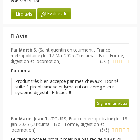
Voir répartition
Evaluez-le
Lire avis
Avis
Par
Maïté S.
(Saint quentin en tourmont , France
métropolitaine) le
17 Mai 2025 (
Curcuma - Bio - Forme,
digestion et locomotion
) :
(
5
/
5
)
Curcuma
Produit très bien accepté par mes chevaux . Donné
suite à piroplasmose et lyme qui ont déréglé leur
système digestif . Efficace !!
Signaler un abus
Par
Marie-Jean T.
(TOURS, France métropolitaine) le
18
Jan. 2025 (
Curcuma - Bio - Forme, digestion et
locomotion
) :
(
5
/
5
)
Le client a noté le produit mais n'a pas rédigé d'avis, ou