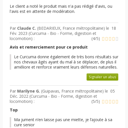
Le client a noté le produit mais n'a pas rédigé d'avis, ou
l'avis est en attente de modération.
Par
Claude C.
(BEDARIEUX, France métropolitaine) le
18
Fév. 2023 (
Curcuma - Bio - Forme, digestion et
locomotion
) :
(
4
/
5
)
Avis et remerciement pour ce produit
Le Curcuma donne également de très bons résultats sur
nos chevaux âgés ayant du mal à se déplacer, de plus il
améliore et renforce vraiment leurs défenses naturelles.
Signaler un abus
Par
Marilyne G.
(Guipavas, France métropolitaine) le
05
Déc. 2022 (
Curcuma - Bio - Forme, digestion et
locomotion
) :
(
5
/
5
)
Top
Ma jument n’en laisse pas une miette, je l’ajoute à sa
cure senior