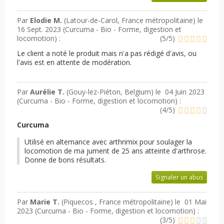
Par
Elodie M.
(Latour-de-Carol, France métropolitaine) le
16 Sept. 2023 (
Curcuma - Bio - Forme, digestion et
locomotion
) :
(
5
/
5
)
Le client a noté le produit mais n'a pas rédigé d'avis, ou
l'avis est en attente de modération.
Par
Aurélie T.
(Gouy-lez-Piéton, Belgium) le
04 Juin 2023
(
Curcuma - Bio - Forme, digestion et locomotion
) :
(
4
/
5
)
Curcuma
Utilisé en alternance avec arthrimix pour soulager la
locomotion de ma jument de 25 ans atteinte d'arthrose.
Donne de bons résultats.
Signaler un abus
Par
Marie T.
(Piquecos , France métropolitaine) le
01 Mai
2023 (
Curcuma - Bio - Forme, digestion et locomotion
) :
(
3
/
5
)