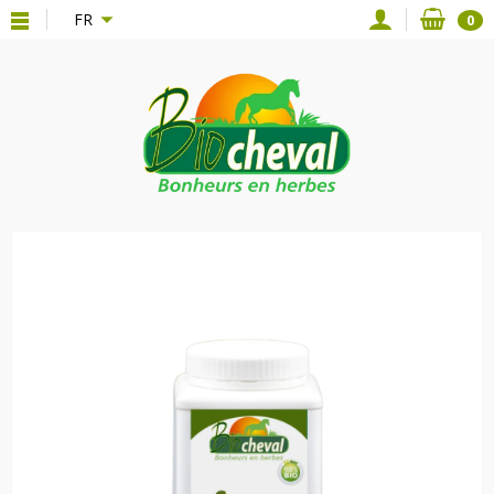
{*
*}
FR
0