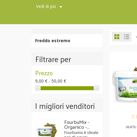
Vedi di più
Freddo estremo
Filtrare per
Prezzo
9,00 € - 50,00 €
I migliori venditori
DIS
FourbuMix -
Organico -...
(4,6/5)
Fourbumix è ideale