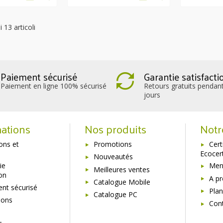
 13 articoli
Paiement sécurisé
Garantie satisfacti
Paiement en ligne 100% sécurisé
Retours gratuits pendan
jours
ations
Nos produits
Notr
sons et
Promotions
Cert
Ecocer
Nouveautés
ie
Ment
Meilleures ventes
ion
A p
Catalogue Mobile
nt sécurisé
Plan
Catalogue PC
ions
Con
s
-