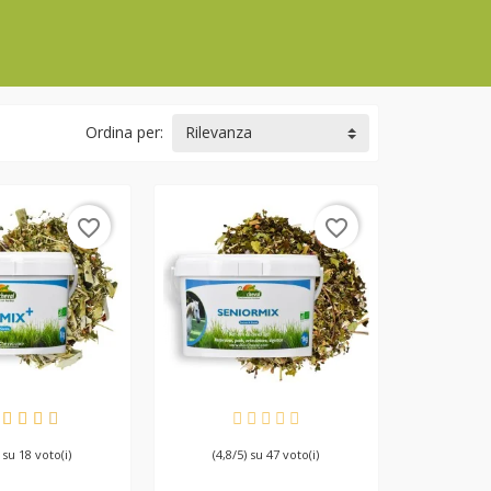
Ordina per:
Rilevanza
favorite_border
favorite_border
PONIBILE
DISPONIBILE
) su 18 voto(i)
(4,8/5) su 47 voto(i)