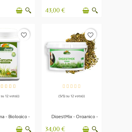
allatta
Cushing
43,00 €
favorite_border
favorite_border
PONIBILE
DISPONIBILE
) su 12 voto(i)
(5/5) su 12 voto(i)
a - Biologico -
DigestMix - Organico -
s, digestione...
Transito e digestione
34,00 €