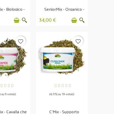
ix - Biologico -
SeniorMix - Organico -
a e Vitalità
Supporto completo
34,00 €
favorite_border
favorite_border
PONIBILE
DISPONIBILE
) su 9 voto(i)
(4,7/5) su 19 voto(i)
x - Cavalla che
C'Mix - Supporto