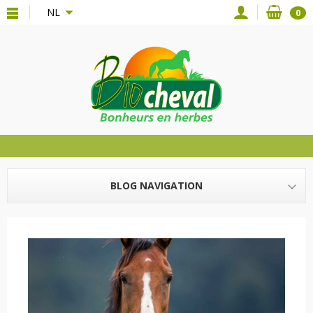
{*
*}
NL
0
BLOG NAVIGATION