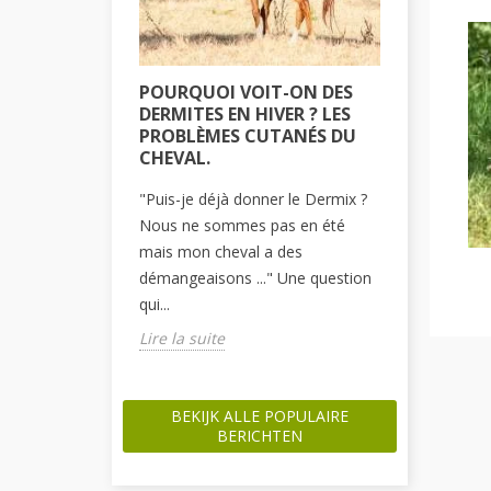
POURQUOI VOIT-ON DES
COMMEN
DERMITES EN HIVER ? LES
PLAIE S
PROBLÈMES CUTANÉS DU
PONEY O
CHEVAL.
Tous les pr
"Puis-je déjà donner le Dermix ?
amenés à f
Nous ne sommes pas en été
une fois à
mais mon cheval a des
minime, sur
démangeaisons ..." Une question
Lire la sui
qui...
Lire la suite
BEKIJK ALLE POPULAIRE
BERICHTEN