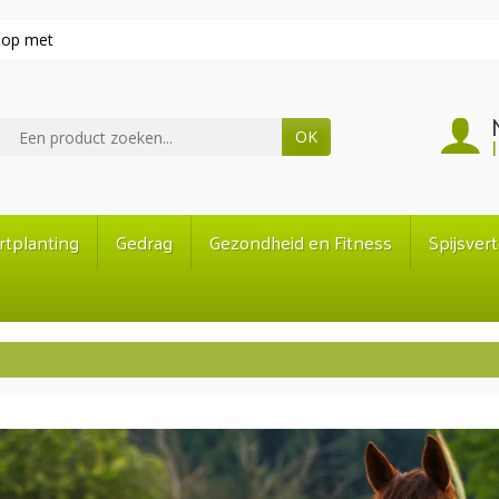
 op met
OK
rtplanting
Gedrag
Gezondheid en Fitness
Spijsver