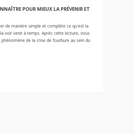
ONNAÎTRE POUR MIEUX LA PRÉVENIR ET
URBURE : LA CONNAÎTRE
LA DERMITE ESTIVALE :
uer de manière simple et complète ce qu'est la
UR MIEUX LA PRÉVENIR
SYMPTÔMES, CAUSES ET
a voir venir à temps. Après cette lecture, vous
 LA GÉRER.
MODES D’ACTION.
 phénomène de la crise de fourbure au sein du
article pour expliquer de
La dermite estivale peut laisser
nière simple et complète ce
de nombreux propriétaires
'est la fourbure et comment la
démunis. Ils ne veulent pas voir
r venir à temps. Après...
leur animal souffrir, ni...
e la suite
Lire la suite