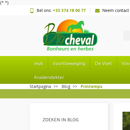
{*
*}
Bel ons:
+33 374 18 00 77
Neem contact
Jeuk
Voortbeweging
De Voet
Voo
Kruidendokter
Startpagina
Blog
Printemps
ZOEKEN IN BLOG