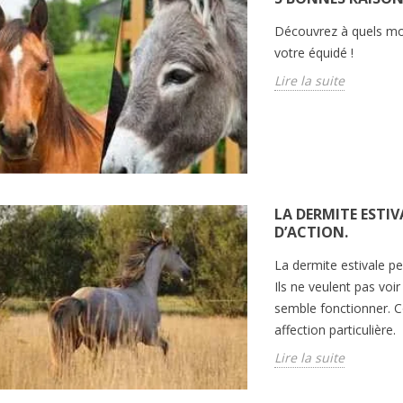
Découvrez à quels mo
votre équidé !
Lire la suite
LA DERMITE ESTI
D’ACTION.
La dermite estivale p
Ils ne veulent pas voir
semble fonctionner.
affection particulière.
Lire la suite