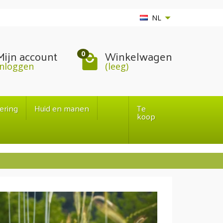
NL
Mijn account
Winkelwagen
0
Inloggen
(leeg)
tering
Huid en manen
Te
koop