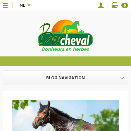
{*
*}
NL
0
BLOG NAVIGATION