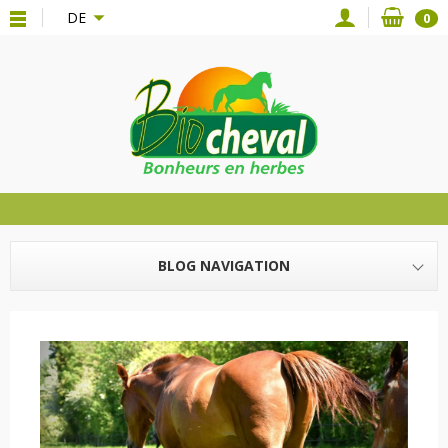
{*
*}
DE
0
BLOG NAVIGATION