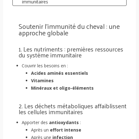
immunitaires
6. L’hygiène quotidienne prévient les infections
7. Éviter les traitements immunodépresseurs
Soutenir l’immunité du cheval : une
approche globale
1. Les nutriments : premières ressources
du système immunitaire
Couvrir les besoins en :
Acides aminés essentiels
Vitamines
Minéraux et oligo-éléments
2. Les déchets métaboliques affaiblissent
les cellules immunitaires
Apporter des
antioxydants
:
Après un
effort intense
Après une
infection