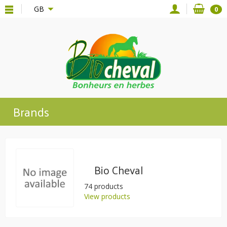
{*
*}
GB
0
Brands
Bio Cheval
74 products
View products