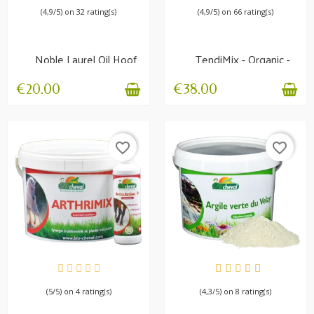
(4,9/5) on 32 rating(s)
(4,9/5) on 66 rating(s)
Noble Laurel Oil Hoof
TendiMix - Organic -
growth and resistance
Tendon strength
€20.00
€38.00
favorite_border
favorite_border
AVAILABLE
AVAILABLE
(5/5) on 4 rating(s)
(4,3/5) on 8 rating(s)