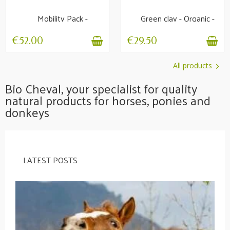
Mobility Pack -
Green clay - Organic -
Comfort, flexibility &...
Internal and...
€52.00
€29.50
All products
Bio Cheval, your specialist for quality
natural products for horses, ponies and
donkeys
LATEST POSTS