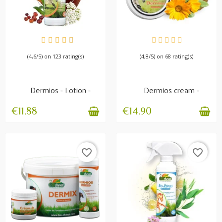
IN STOCK
AVAILABLE
(4,6/5) on 123 rating(s)
(4,8/5) on 68 rating(s)
Dermios - Lotion -
Dermios cream -
Itching and skin
Summer itch
problems
€11.88
€14.90
favorite_border
favorite_border