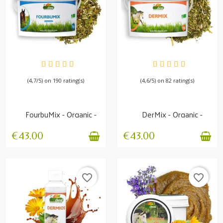
AVAILABLE
AVAILABLE
(4,7/5) on 190 rating(s)
(4,6/5) on 82 rating(s)
FourbuMix - Organic -
DerMix - Organic -
Drainage and
Itching
locomotion
€43.00
€43.00
favorite_border
favorite_border