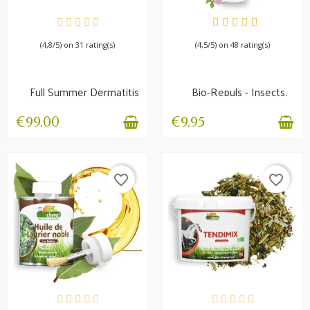
IN STOCK
IN STOCK
(4,8/5) on 31 rating(s)
(4,5/5) on 48 rating(s)
Full Summer Dermatitis
Bio-Repuls - Insects,
Pack | Complete...
flies, horseflies
€99.00
€9.95
favorite_border
favorite_border
AVAILABLE
AVAILABLE