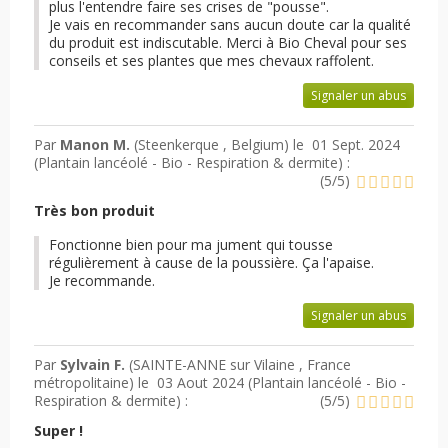
plus l'entendre faire ses crises de "pousse".
Je vais en recommander sans aucun doute car la qualité
du produit est indiscutable. Merci à Bio Cheval pour ses
conseils et ses plantes que mes chevaux raffolent.
Signaler un abus
Par
Manon M.
(Steenkerque , Belgium) le
01 Sept. 2024
(
Plantain lancéolé - Bio - Respiration & dermite
) :
(
5
/
5
)
Très bon produit
Fonctionne bien pour ma jument qui tousse
régulièrement à cause de la poussière. Ça l'apaise.
Je recommande.
Signaler un abus
Par
Sylvain F.
(SAINTE-ANNE sur Vilaine , France
métropolitaine) le
03 Aout 2024 (
Plantain lancéolé - Bio -
Respiration & dermite
) :
(
5
/
5
)
Super !