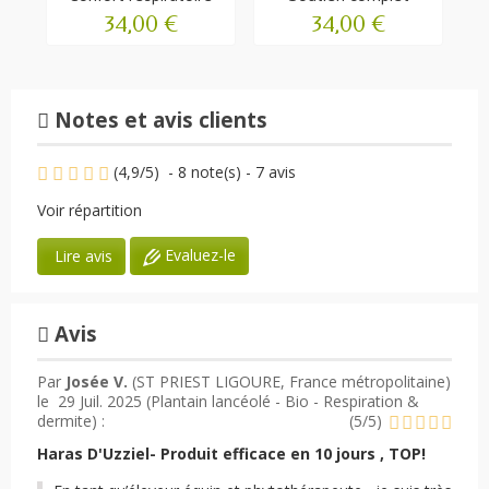
34,00 €
34,00 €
Notes et avis clients
(
4,9
/
5
)
-
8
note(s) -
7
avis
Voir répartition
Evaluez-le
Lire avis
Avis
Par
Josée V.
(ST PRIEST LIGOURE, France métropolitaine)
le
29 Juil. 2025 (
Plantain lancéolé - Bio - Respiration &
dermite
) :
(
5
/
5
)
Haras D'Uzziel- Produit efficace en 10 jours , TOP!