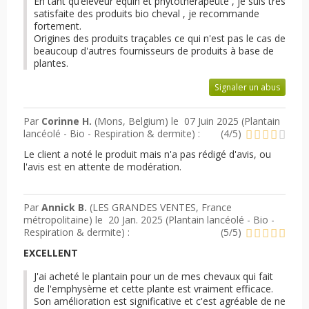
En tant qu’éleveur équin et phytothérapeute , je suis très
satisfaite des produits bio cheval , je recommande
fortement.
Origines des produits traçables ce qui n'est pas le cas de
beaucoup d'autres fournisseurs de produits à base de
plantes.
Signaler un abus
Par
Corinne H.
(Mons, Belgium) le
07 Juin 2025 (
Plantain
lancéolé - Bio - Respiration & dermite
) :
(
4
/
5
)
Le client a noté le produit mais n'a pas rédigé d'avis, ou
l'avis est en attente de modération.
Par
Annick B.
(LES GRANDES VENTES, France
métropolitaine) le
20 Jan. 2025 (
Plantain lancéolé - Bio -
Respiration & dermite
) :
(
5
/
5
)
EXCELLENT
J'ai acheté le plantain pour un de mes chevaux qui fait
de l'emphysème et cette plante est vraiment efficace.
Son amélioration est significative et c'est agréable de ne