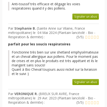
Anti-toussif très efficace et dégage les voies
respiratoires quand il y des pollens.
Signaler un abus
Par
Stephanie B.
(Sainte Anne sur Vilaine, France
métropolitaine) le
04 Mai 2024 (
Plantain lancéolé - Bio -
Respiration & dermite
) :
(
5
/
5
)
parfait pour les soucis respiratoires
Fonctionne très bien sur une shetland emphysémateuse
et un cheval allergique aux pollens. Pour le moment pas
de crises et en plus le produits est très appétant et ils le
mangent sans soucis!
Quant à Bio Cheval toujours aussi nickel sur la livraison
et le suivi :)
Signaler un abus
Par
VERONIQUE R.
(BREUX SUR AVRE, France
métropolitaine) le
29 Avr. 2023 (
Plantain lancéolé - Bio -
Respiration & dermite
) :
(
5
/
5
)