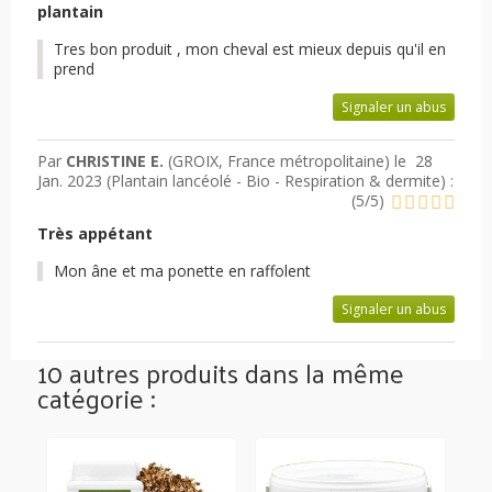
plantain
Tres bon produit , mon cheval est mieux depuis qu'il en
prend
Signaler un abus
Par
CHRISTINE E.
(GROIX, France métropolitaine) le
28
Jan. 2023 (
Plantain lancéolé - Bio - Respiration & dermite
) :
(
5
/
5
)
Très appétant
Mon âne et ma ponette en raffolent
Signaler un abus
10 autres produits dans la même
catégorie :