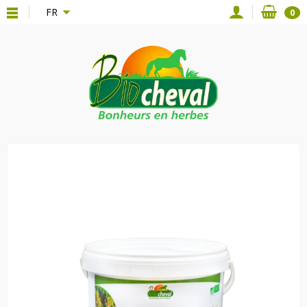
{*
*}
FR
0