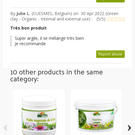
By
julie L.
(CUESMES, Belgium) on
30 Apr 2022 (
Green
clay - Organic - Internal and external use
) :
(
5
/
5
)
Très bon produit
Super argile, il se mélange très bien
Je recommande
Report abuse
10 other products in the same
category:
‹
›