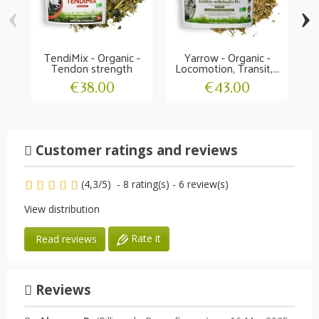
‹
›
TendiMix - Organic -
Yarrow - Organic -
Tendon strength
Locomotion, Transit,...
€38.00
€43.00
Customer ratings and reviews
(
4,3
/
5
)
-
8
rating(s) -
6
review(s)
View distribution
Rate it
Read reviews
Reviews