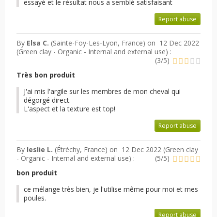
essayé et le résultat nous a semblé satisfaisant
Report abuse
By
Elsa C.
(Sainte-Foy-Les-Lyon, France) on
12 Dec 2022
(
Green clay - Organic - Internal and external use
) :
(
3
/
5
)
Très bon produit
J'ai mis l'argile sur les membres de mon cheval qui
dégorgé direct.
L'aspect et la texture est top!
Report abuse
By
leslie L.
(Étréchy, France) on
12 Dec 2022 (
Green clay
- Organic - Internal and external use
) :
(
5
/
5
)
bon produit
ce mélange très bien, je l'utilise même pour moi et mes
poules.
Report abuse