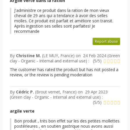
Argile verte dans la ration
J'administre ce produit dans la ration de mon vieux
cheval de 29 ans qui a tendance à avoir des selles
molles. Ce produit est parfait et améliore son transit.
Après ingestion ses selles sont parfaites! Je
recommande
Report abuse
By
Christine M.
(LE MUY, France) on
24 Feb 2024 (
Green
clay - Organic - Internal and external use
) :
(
5
/
5
)
The customer has rated the product but has not posted a
review, or the review is pending moderation
By
Cédric P.
(Brout vernet, France) on
29 Apr 2023
(
Green clay - Organic - Internal and external use
) :
(
5
/
5
)
argile verte
Bon produit , très bon effet sur les des petites mollettes
postérieures , en soutien gastrique nous avons aussi