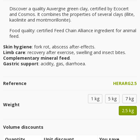
Discover a quality Auvergne green clay, certified by Ecocert
and Cosmos. It combines the properties of several clays (illite,
kaolinite and montmorillonite).
Food quality: certified Feed Chain Alliance ingredient for animal
feed.
Skin hygiene
: fork rot, abscess after-effects.
Limb care
: recovery after exercise, swelling and insect bites.
Complementary mineral feed
.
Gastric support
: acidity, gas, diarrhoea.
Reference
HERARG2.5
1 kg
5 kg
7 kg
Weight
2.5 kg
Volume discounts
Quantity
Unit discount
You save