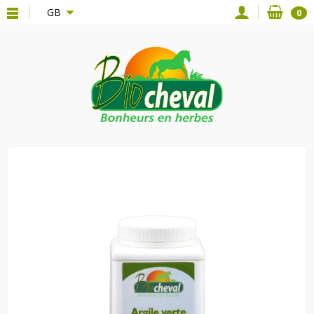
{*
*}
GB
0