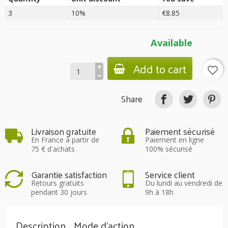
3
10%
€8.85
Available
Add to cart
favorite_border
Share
Livraison gratuite
Paiement sécurisé
En France à partir de
Paiement en ligne
75 € d'achats
100% sécurisé
Garantie satisfaction
Service client
Retours gratuits
Du lundi au vendredi de
pendant 30 jours
9h à 18h
Description
Mode d'action