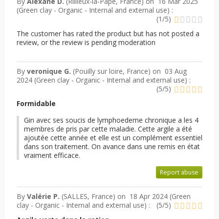
By
Alexane D.
(Rillieux-la-Pape, France) on
16 Mar 2025
(
Green clay - Organic - Internal and external use
) :
(
1
/
5
)
The customer has rated the product but has not posted a
review, or the review is pending moderation
By
veronique G.
(Pouilly sur loire, France) on
03 Aug
2024 (
Green clay - Organic - Internal and external use
) :
(
5
/
5
)
Formidable
Gin avec ses soucis de lymphoedeme chronique a les 4
membres de pris par cette maladie. Cette argile a été
ajoutée cette année et elle est un complément essentiel
dans son traitement. On avance dans une remis en état
vraiment efficace.
Report abuse
By
Valérie P.
(SALLES, France) on
18 Apr 2024 (
Green
clay - Organic - Internal and external use
) :
(
5
/
5
)