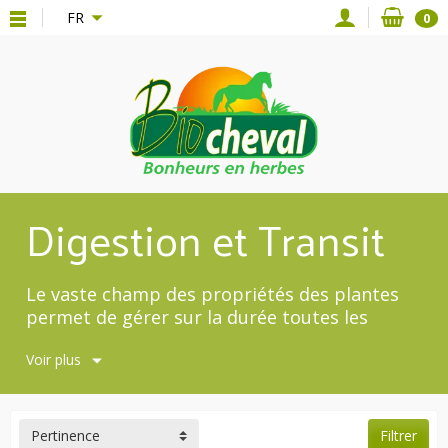
{*
*}
FR
0
Digestion et Transit
Le vaste champ des propriétés des plantes
permet de gérer sur la durée toutes les
problématiques qui touchent au transit et à
Voir plus
la digestion !
Pertinence
Filtrer