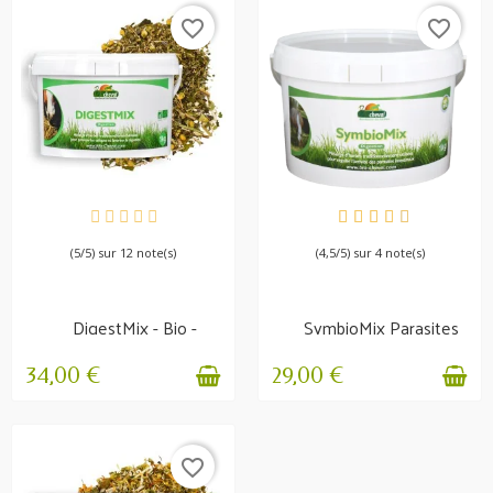
favorite_border
favorite_border
EN STOCK
EN STOCK
(5/5) sur 12 note(s)
(4,5/5) sur 4 note(s)
DigestMix - Bio -
SymbioMix Parasites
Transit & Digestion
intestinaux
34,00 €
29,00 €
favorite_border