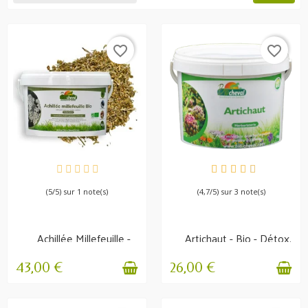
favorite_border
favorite_border
EN STOCK
EN STOCK
(5/5) sur 1 note(s)
(4,7/5) sur 3 note(s)
Achillée Millefeuille -
Artichaut - Bio - Détox,
Bio - Locomotion,...
Foie,...
43,00 €
26,00 €