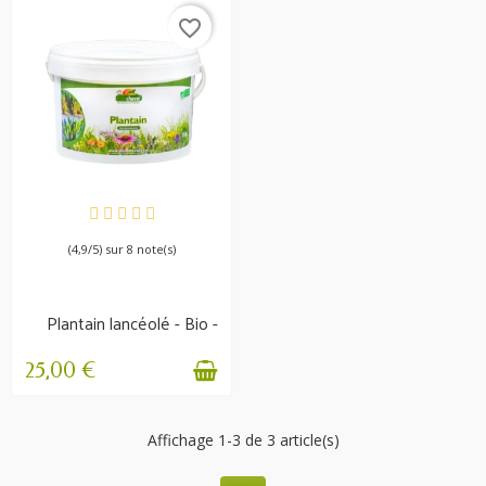
favorite_border
EN STOCK
(4,9/5) sur 8 note(s)
Plantain lancéolé - Bio -
Respiration &...
25,00 €
Affichage 1-3 de 3 article(s)