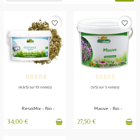
favorite_border
favorite_border
EN STOCK
EN STOCK
(4,6/5) sur 93 note(s)
(5/5) sur 5 note(s)
RespiMix - Bio -
Mauve - Bio -
Confort respiratoire
Respiration & confort
gastrique
34,00 €
27,50 €