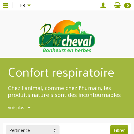
{*
*}
FR
0
Confort respiratoire
Chez l'animal, comme chez l'humain, les
produits naturels sont des incontournables
pour la sphère respiratoire. Découvrez nos
Voir plus
meilleures plantes pour le confort
respiratoire des équidés !
Pertinence
Filtrer