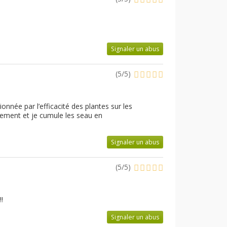
Signaler un abus
(
5
/
5
)
nnée par l’efficacité des plantes sur les
èrement et je cumule les seau en
Signaler un abus
(
5
/
5
)
!
Signaler un abus