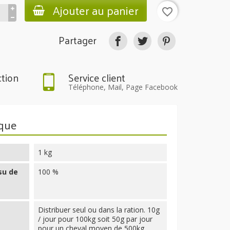
Ajouter au panier
favorite_border
Partager
ction
Service client
Téléphone, Mail, Page Facebook
ique
1 kg
su de
100 %
Distribuer seul ou dans la ration. 10g
/ jour pour 100kg soit 50g par jour
pour un cheval moyen de 500kg.