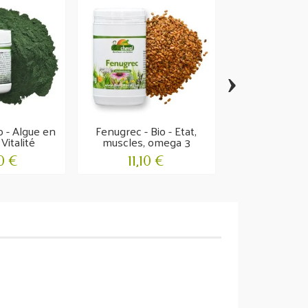
›
io - Algue en
Fenugrec - Bio - Etat,
ImmuneMix 
Vitalité
muscles, omega 3
Défenses na
0 €
11,10 €
34,00