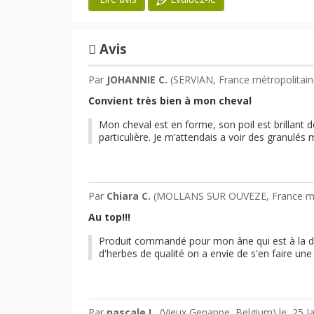
Avis
Par
JOHANNIE C.
(SERVIAN, France métropolitai
Convient très bien à mon cheval
Mon cheval est en forme, son poil est brillant d
particulière. Je m’attendais a voir des granulés m
Par
Chiara C.
(MOLLANS SUR OUVEZE, France mé
Au top!!!
Produit commandé pour mon âne qui est à la diét
d'herbes de qualité on a envie de s'en faire une 
Par
pascale L.
(Vieux Genappe, Belgium) le
25 J