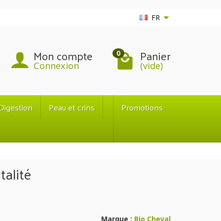
FR
Mon compte
Panier
0
Connexion
(vide)
Digestion
Peau et crins
Promotions
talité
Marque :
Bio Cheval