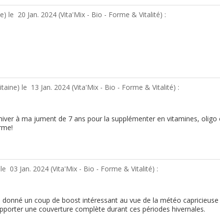
ne) le
20 Jan. 2024 (
Vita'Mix - Bio - Forme & Vitalité
) :
itaine) le
13 Jan. 2024 (
Vita'Mix - Bio - Forme & Vitalité
) :
ver à ma jument de 7 ans pour la supplémenter en vitamines, oligo 
orme!
 le
03 Jan. 2024 (
Vita'Mix - Bio - Forme & Vitalité
) :
 a donné un coup de boost intéressant au vue de la météo capricieus
i apporter une couverture complète durant ces périodes hivernales.