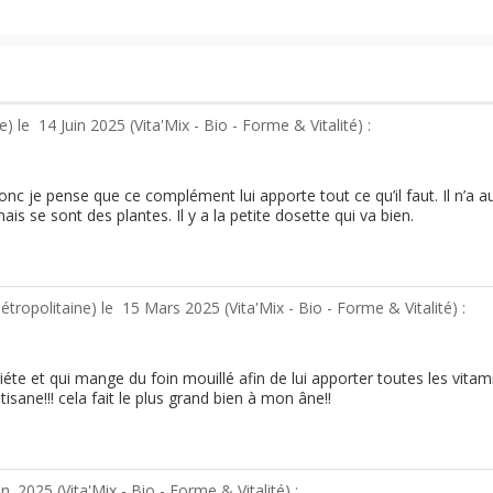
ne) le
14 Juin 2025 (
Vita'Mix - Bio - Forme & Vitalité
) :
onc je pense que ce complément lui apporte tout ce qu’il faut. Il n’a a
ais se sont des plantes. Il y a la petite dosette qui va bien.
tropolitaine) le
15 Mars 2025 (
Vita'Mix - Bio - Forme & Vitalité
) :
e et qui mange du foin mouillé afin de lui apporter toutes les vitami
tisane!!! cela fait le plus grand bien à mon âne!!
an. 2025 (
Vita'Mix - Bio - Forme & Vitalité
) :