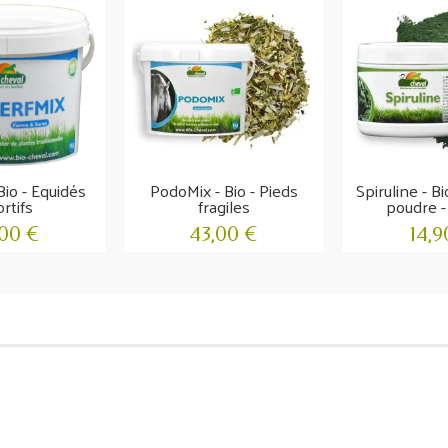
Bio - Equidés
PodoMix - Bio - Pieds
Spiruline - B
rtifs
fragiles
poudre - 
,00 €
43,00 €
14,9