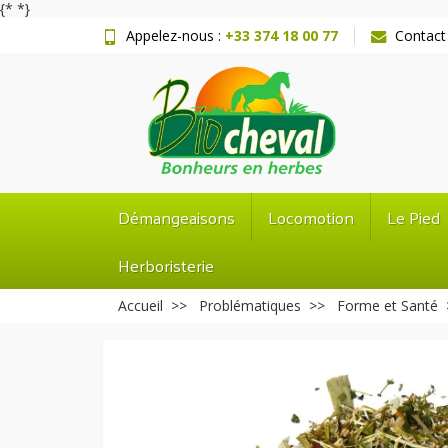
{*
*}
Appelez-nous :
+33 374 18 00 77
Contact
Démangeaisons
Locomotion
Le Pied
Herboristerie
Accueil
Problématiques
Forme et Santé