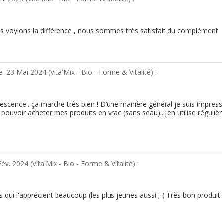
 voyions la différence , nous sommes très satisfait du complément
le
23 Mai 2024 (
Vita'Mix - Bio - Forme & Vitalité
) :
cence.. ça marche très bien ! D’une manière général je suis impressio
pouvoir acheter mes produits en vrac (sans seau)...j’en utilise réguli
Fév. 2024 (
Vita'Mix - Bio - Forme & Vitalité
) :
 qui l'apprécient beaucoup (les plus jeunes aussi ;-) Très bon produit !