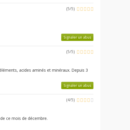
(
5
/
5
)
Signaler un abus
(
5
/
5
)
éléments, acides aminés et minéraux. Depuis 3
Signaler un abus
(
4
/
5
)
e de ce mois de décembre.