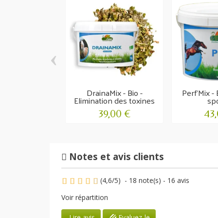
‹
DrainaMix - Bio -
Perf'Mix - 
Elimination des toxines
spo
39,00 €
43
Notes et avis clients
(
4,6
/
5
)
-
18
note(s) -
16
avis
Voir répartition
Evaluez-le
Lire avis