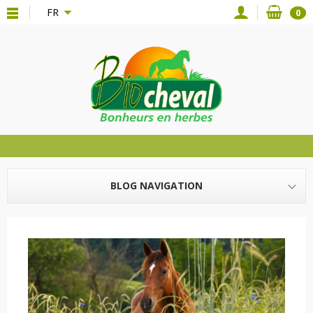
{*
*}
FR
0
BLOG NAVIGATION