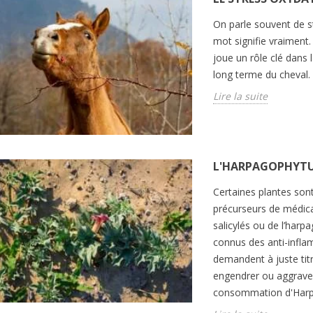
On parle souvent de s
mot signifie vraiment
joue un rôle clé dans
long terme du cheval.
Lire la suite
L'HARPAGOPHYTU
Certaines plantes so
précurseurs de médica
salicylés ou de l’har
connus des anti-infla
demandent à juste tit
engendrer ou aggraver 
consommation d'Harpa