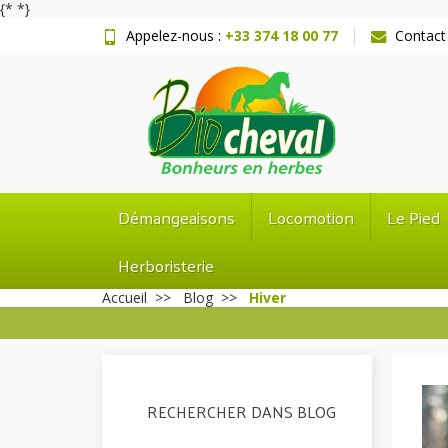
{*
*}
Appelez-nous :
+33 374 18 00 77
Contact
Démangeaisons
Locomotion
Le Pied
Herboristerie
Accueil
Blog
Hiver
RECHERCHER DANS BLOG