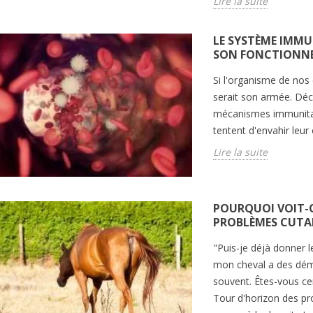
Lire la suite
LE SYSTÈME IMMU
SON FONCTIONN
T SOIGNER UNE
CETTE PLANTE INVASIVE
FO
UR UN CHEVAL, UN
EST NÉFASTE POUR LA
PO
Si l'organisme de nos
U UN ÂNE ?
BIODIVERSITÉ ET PEUT
ET
serait son armée. Déc
DÉCLENCHER DES
opriétaires seront
Un 
MYOPATHIES ATYPIQUES.
mécanismes immunitair
aire face au moins
ma
tentent d'envahir leu
Vous connaissiez probablement
 une plaie, même
qu
Lire la suite
l'érable sycomore, l'arbre qui a la
 leur équidé....
voi
réputation de provoquer des
te
Lir
myopathies atypiques....
POURQUOI VOIT-ON
Lire la suite
PROBLÈMES CUTA
"Puis-je déjà donner
mon cheval a des déma
souvent. Êtes-vous cert
Tour d'horizon des p