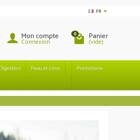
FR
Mon compte
Panier
0
Connexion
(vide)
Digestion
Peau et crins
Promotions