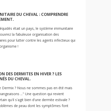
NITAIRE DU CHEVAL : COMPRENDRE
EMENT.
URBURE : LA CONNAÎTRE
LA DERMITE ESTIVALE :
UR MIEUX LA PRÉVENIR
SYMPTÔMES, CAUSES ET
 équidés était un pays, le système immunitaire
 LA GÉRER.
MODES D’ACTION.
ouvrez la fabuleuse organisation des
article pour expliquer de
La dermite estivale peut laisser
es pour lutter contre les agents infectieux qui
nière simple et complète ce
de nombreux propriétaires
r organisme !
'est la fourbure et comment la
démunis. Ils ne veulent pas voir
r venir à temps. Après...
leur animal souffrir, ni...
e la suite
Lire la suite
 DES DERMITES EN HIVER ? LES
NÉS DU CHEVAL.
 le Dermix ? Nous ne sommes pas en été mais
ngeaisons ..." Une question qui revient
ain qu'il s'agit bien d'une dermite estivale ?
roblèmes de peau dont les symptômes font