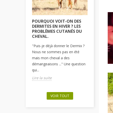
POURQUOI VOIT-ON DES
COMMEN
DERMITES EN HIVER ? LES
PLAIE S
PROBLÈMES CUTANÉS DU
PONEY O
CHEVAL.
Tous les pr
"Puis-je déjà donner le Dermix ?
amenés à f
Nous ne sommes pas en été
une fois à
mais mon cheval a des
minime, sur
démangeaisons ..." Une question
Lire la sui
qui...
Lire la suite
VOIR TOUT