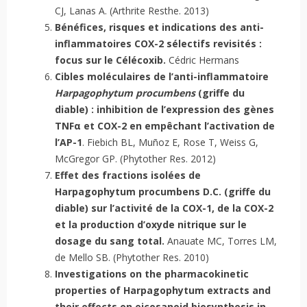
CJ, Lanas A. (Arthrite Resthe. 2013)
Bénéfices, risques et indications des anti-
inflammatoires COX-2 sélectifs revisités :
focus sur le Célécoxib.
Cédric Hermans
Cibles moléculaires de l’anti-inflammatoire
Harpagophytum procumbens
(griffe du
diable) : inhibition de l’expression des gènes
TNFα et COX-2 en empêchant l’activation de
l’AP-1
. Fiebich BL, Muñoz E, Rose T, Weiss G,
McGregor GP. (Phytother Res. 2012)
Effet des fractions isolées de
Harpagophytum procumbens D.C. (griffe du
diable) sur l’activité de la COX-1, de la COX-2
et la production d’oxyde nitrique sur le
dosage du sang total.
Anauate MC, Torres LM,
de Mello SB. (Phytother Res. 2010)
Investigations on the pharmacokinetic
properties of Harpagophytum extracts and
their effects on eicosanoid biosynthesis in