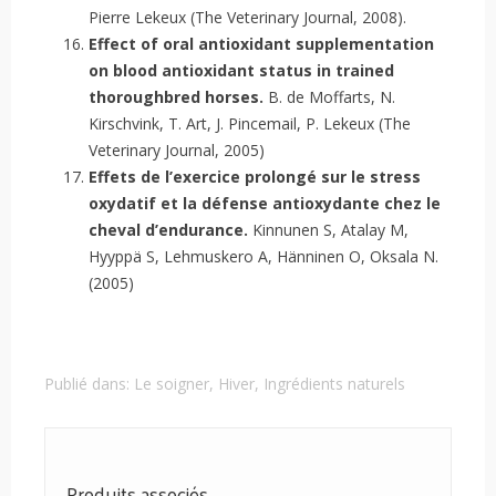
Pierre Lekeux (The Veterinary Journal, 2008).
Effect of oral antioxidant supplementation
on blood antioxidant status in trained
thoroughbred horses.
B. de Moffarts, N.
Kirschvink, T. Art, J. Pincemail, P. Lekeux (The
Veterinary Journal, 2005)
Effets de l’exercice prolongé sur le stress
oxydatif et la défense antioxydante chez le
cheval d’endurance.
Kinnunen S, Atalay M,
Hyyppä S, Lehmuskero A, Hänninen O, Oksala N.
(2005)
Publié dans:
Le soigner
,
Hiver
,
Ingrédients naturels
Produits associés