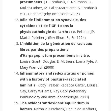
procumbens.
J.E. Chrubasik, E. Neumann, U.
Muller-Ladner, M. Faller-Marquardt, S. Chrubasik
et E. Lindhorst (Phytomedicine, 2006)
Rôle de l’inflammation synoviale, des
cytokines et de l’IGF-1 dans la
physiopathologie de l’arthrose.
Pelletier JP,
Martel-Pelletier J. (Rev Rhum Ed Fr, 1994)
L’inhibition de la génération de radicaux
libres par des préparations
d’Harpagophytum procumbens in vitro.
Louise Grant, Douglas E. McBean, Lorna Fyfe, A.
Mary Warnock (2008)
Inflammatory and redox status of ponies
with a history of pasture-associated
laminitis.
Kibby Treiber, Rebecca Carter, Louisa
Gay, Carey Williams, Ray Geor (Veterinary
Immunology and Immunopathology, 2009)
The oxidant/antioxidant equilibrium in
horses.
Nathalie Kirschvink, Brieuc de Moffarts,