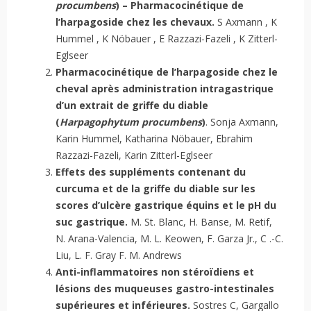
procumbens
) – Pharmacocinétique de
l’harpagoside chez les chevaux.
S Axmann , K
Hummel , K Nöbauer , E Razzazi-Fazeli , K Zitterl-
Eglseer
Pharmacocinétique de l’harpagoside chez le
cheval après administration intragastrique
d’un extrait de griffe du diable
(
Harpagophytum procumbens
)
. Sonja Axmann,
Karin Hummel, Katharina Nöbauer, Ebrahim
Razzazi-Fazeli, Karin Zitterl-Eglseer
Effets des suppléments contenant du
curcuma et de la griffe du diable sur les
scores d’ulcère gastrique équins et le pH du
suc gastrique.
M. St. Blanc, H. Banse, M. Retif,
N. Arana-Valencia, M. L. Keowen, F. Garza Jr., C .-C.
Liu, L. F. Gray F. M. Andrews
Anti-inflammatoires non stéroïdiens et
lésions des muqueuses gastro-intestinales
supérieures et inférieures.
Sostres C, Gargallo