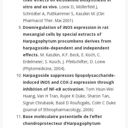
vitro and ex vivo.
Loew D, Möllerfeld J,
Schrödter A, Puttkammer S, Kaszkin M. (Clin
Pharmacol Ther. Mai 2001)
Downregulation of iNOS expression in rat
mesangial cells by special extracts of
Harpagophytum procumbens derives from
harpagoside-dependent and independent
effects.
M. Kaszkin, K.F. Beck, E. Koch, C.
Erdelmeier, S. Kusch, J. Pfeilschifter, D. Loew
(Phytomedicine, 2004).
Harpagoside suppresses lipopolysaccharide-
induced iNOS and COX-2 expression through
inhibition of NF-κB activation.
Tom Hsun-Wei
Huang, Van H Tran, Rujee K Duke, Sharon Tan,
Sigrun Chrubasik, Basil D Roufogalis, Colin C Duke
(Journal of Ethnopharmacology, 2006)
Base moléculaire potentielle de l’effet
chondroprotecteur d’Harpagophytum