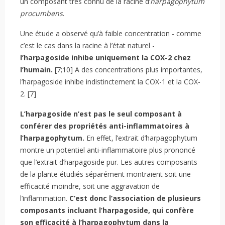
un composant très connu de la racine d’
harpagophytum
procumbens
.
Une étude a observé qu’à faible concentration - comme
c’est le cas dans la racine à l’état naturel -
l’harpagoside inhibe uniquement la COX-2 chez
l’humain.
[7;10] A des concentrations plus importantes,
l’harpagoside inhibe indistinctement la COX-1 et la COX-
2. [7]
L’harpagoside n’est pas le seul composant à
conférer des propriétés anti-inflammatoires à
l’harpagophytum.
En effet, l’extrait d’harpagophytum
montre un potentiel anti-inflammatoire plus prononcé
que l’extrait d’harpagoside pur. Les autres composants
de la plante étudiés séparément montraient soit une
efficacité moindre, soit une aggravation de
l’inflammation.
C’est donc l’association de plusieurs
composants incluant l’harpagoside, qui confère
son efficacité à l’harpagophytum dans la