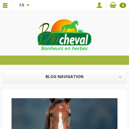
{*
*}
FR
0
BLOG NAVIGATION